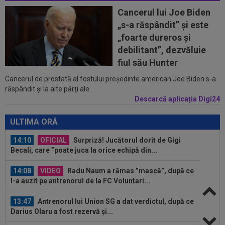
Cancerul lui Joe Biden
13:23
S-a aflat echipa din Serie A la care poate
„s-a răspândit” şi este
ajunge Ștefan Baiaram! 6 milioane de...
„foarte dureros și
13:22
”Pachet de 6 cifre” + 50.000 de euro pentru
debilitant”, dezvăluie
amanta lui Infantino? Comunicat...
fiul său Hunter
Cancerul de prostată al fostului preşedinte american Joe Biden s-a
14:36
OFICIAL
România și-a anunțat lotul pentru
răspândit şi la alte părţi ale...
Campionatul European de la Zagreb
Descarcă aplicația Digi24
14:14
VIDEO
Rareș Pieleanu, campion la Curtea de
Argeș, după 6-2, 6-1 cu Giannicola Misasi
ULTIMA ORĂ
14:10
OFICIAL
Surpriză! Jucătorul dorit de Gigi
Becali, care ”poate juca la orice echipă din...
14:08
VIDEO
Radu Naum a rămas ”mască”, după ce
l-a auzit pe antrenorul de la FC Voluntari...
13:47
Antrenorul lui Union SG a dat verdictul, după ce
Darius Olaru a fost rezervă și...