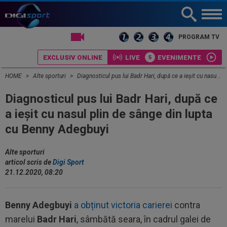
LIVE TV
PROGRAM TV
EXCLUSIV ONLINE
LIVE
EVENIMENTE
HOME
Alte sporturi
Diagnosticul pus lui Badr Hari, după ce a ieșit cu nasul plin de sânge din lupta cu Benny Adegbuyi
Diagnosticul pus lui Badr Hari, după ce
a ieșit cu nasul plin de sânge din lupta
cu Benny Adegbuyi
Alte sporturi
articol scris de
Digi Sport
21.12.2020, 08:20
Benny Adegbuyi
a obținut victoria carierei
contra
marelui
Badr Hari
, sâmbătă seara, în cadrul galei de