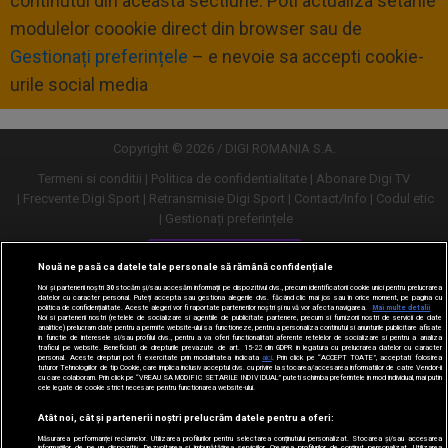
continutul din aceasta sectiune. Poti actualiza setarile
modulelor coookie direct din browser sau de
Gestionați preferințele
– e nevoie sa accepti cookie-
urile social media
Copyright © 2026 / DIGI ROMANIA S.A.
Termeni si conditii
Politica de confidentialitate
Abonare Digi TV
Frecvente Digi Sport
Retransmisie Digi Sport
Contact/Info
Codul etic
Gestionați preferințele
Versiune desktop
Nouă ne pasă ca datele tale personale să rămână confidențiale
Noi și partenerii noștri
30
stocăm și/sau accesăm informații pe dispozitivul dvs., precum identificatorii cookie unici pentru prelucrarea
datelor cu caracter personal. Puteți accepta sau gestiona alegerile dvs. făcând clic mai jos sau în orice moment, pe pagina cu
politica de confidențialitate. Aceste alegeri vor fi raportate partenerilor noștri și nu vă vor afecta navigarea.
Mai multe detalii
Noi si partenerii nostri (retelele de socializare si agentiile de publicitate partenere, precum si furnizorii nostri de servicii de date
analitice) prelucram date pentru a permite website-ului sa functioneze, pentru a personaliza continutul si anunturile publicitare afisate
in functie de interesele si/sau profilul dvs., pentru a va oferi functionalitati aferente retelelor de socializare si pentru a analiza
traficul pe website. Beneficiati de drepturile prevazute de art. 15-22 din GDPR in legatura cu prelucrarea datelor cu caracter
personal. Aceste drepturi pot fi exercitate prin modalitatea indicata
aici
. Prin click pe “ACCEPT TOATE”, acceptati folosirea
tuturor Tehnologiilor de tip Cookie, care implica inclusiv acceptul dvs. cu privire la stocarea/accesarea informatiilor de catre Vendor-ii
cu care colaboram. Prin click pe “VREAU SA MODIFIC SETARILE INDIVIDUAL” puteti schimba preferintele in mod individual, mai putin
cele legate de cookie strict necesare pentru functionarea website-ului.
Atât noi, cât și partenerii noștri prelucrăm datele pentru a oferi:
Măsurarea performanței reclamelor. Utilizarea profilurilor pentru selectarea conținutului personalizat. Stocarea și/sau accesarea
informațiilor de pe un dispozitiv. Dezvoltarea și îmbunătățirea serviciilor. Crearea profilurilor de conținut personalizat. Utilizarea