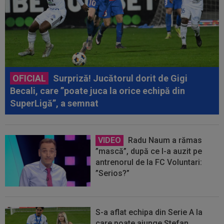
OFICIAL
Surpriză! Jucătorul dorit de Gigi
Becali, care ”poate juca la orice echipă din
SuperLigă”, a semnat
VIDEO
Radu Naum a rămas
”mască”, după ce l-a auzit pe
antrenorul de la FC Voluntari:
”Serios?”
S-a aflat echipa din Serie A la
care poate ajunge Ștefan