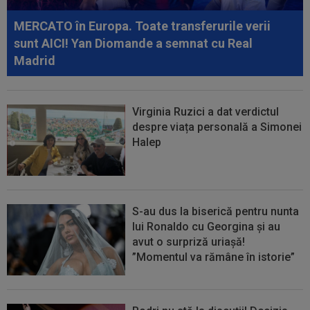
Darius Olaru a fost rezervă și...
MERCATO în Europa. Toate transferurile verii
sunt AICI! Yan Diomande a semnat cu Real
Madrid
Virginia Ruzici a dat verdictul
despre viața personală a Simonei
Halep
S-au dus la biserică pentru nunta
lui Ronaldo cu Georgina și au
avut o surpriză uriașă!
”Momentul va rămâne în istorie”