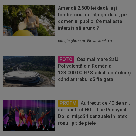
Amendă 2.500 lei dacă lași
tomberonul în fața gardului, pe
domeniul public. Ce mai este
interzis să arunci?
citeşte ştirea pe Newsweek.ro
FOTO
Cea mai mare Sală
Polivalentă din România:
123.000.000€! Stadiul lucrărilor și
când ar trebui să fie gata
PROFM
Au trecut de 40 de ani,
dar sunt tot HOT. The Pussycat
Dolls, mișcări senzuale în latex
roșu lipit de piele