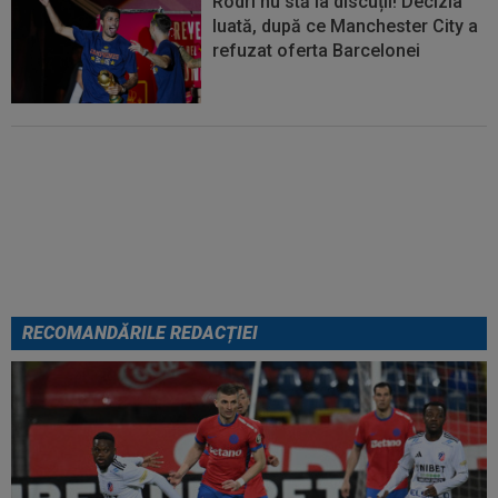
Rodri nu stă la discuții! Decizia
luată, după ce Manchester City a
refuzat oferta Barcelonei
Cel mai bine plătit jucător din
SuperLigă a devenit liber! Gigi
Becali spunea: ”Pregătesc o
bombă! Bani mulți”
RECOMANDĂRILE REDACȚIEI