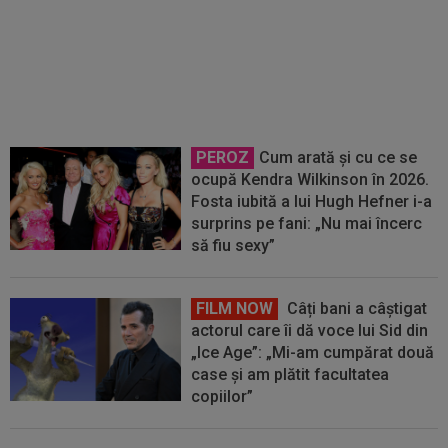
FOTO
MM Stoica a plecat din
București cu Teodora: ce a urmat
la Sibiu!
PEROZ
Cum arată și cu ce se
ocupă Kendra Wilkinson în 2026.
Fosta iubită a lui Hugh Hefner i-a
surprins pe fani: „Nu mai încerc
să fiu sexy”
FILM NOW
Câți bani a câștigat
actorul care îi dă voce lui Sid din
„Ice Age”: „Mi-am cumpărat două
case și am plătit facultatea
copiilor”