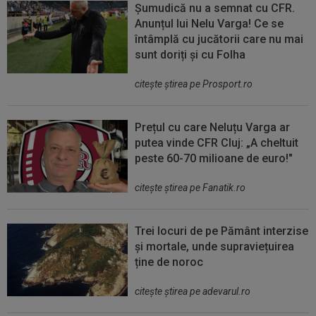
Șumudică nu a semnat cu CFR.
Anunțul lui Nelu Varga! Ce se
întâmplă cu jucătorii care nu mai
sunt doriți și cu Folha
citeşte ştirea pe Prosport.ro
Prețul cu care Neluțu Varga ar
putea vinde CFR Cluj: „A cheltuit
peste 60-70 milioane de euro!"
citeşte ştirea pe Fanatik.ro
Trei locuri de pe Pământ interzise
și mortale, unde supraviețuirea
ține de noroc
citeşte ştirea pe adevarul.ro