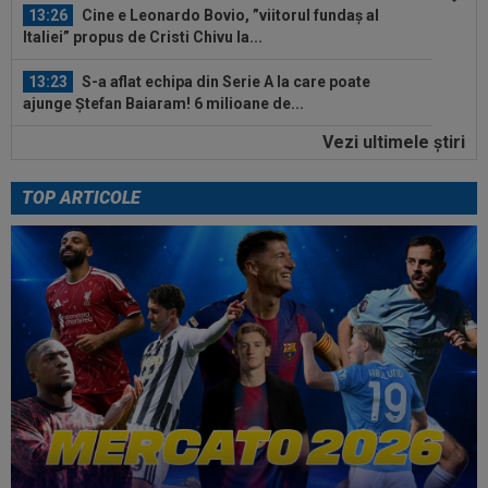
13:26
Cine e Leonardo Bovio, ”viitorul fundaș al
Italiei” propus de Cristi Chivu la...
13:23
S-a aflat echipa din Serie A la care poate
ajunge Ștefan Baiaram! 6 milioane de...
Vezi ultimele ştiri
13:22
”Pachet de 6 cifre” + 50.000 de euro pentru
amanta lui Infantino? Comunicat...
TOP ARTICOLE
14:36
OFICIAL
România și-a anunțat lotul pentru
Campionatul European de la Zagreb
14:14
VIDEO
Rareș Pieleanu, campion la Curtea de
Argeș, după 6-2, 6-1 cu Giannicola Misasi
14:10
OFICIAL
Surpriză! Jucătorul dorit de Gigi
Becali, care ”poate juca la orice echipă din...
14:08
VIDEO
Radu Naum a rămas ”mască”, după ce
l-a auzit pe antrenorul de la FC Voluntari...
13:47
Antrenorul lui Union SG a dat verdictul, după ce