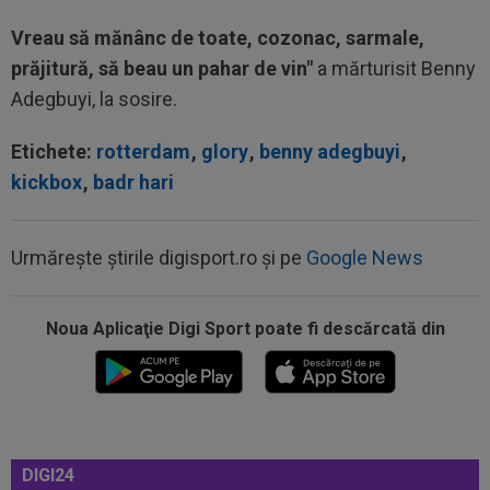
Vreau să mănânc de toate, cozonac, sarmale,
prăjitură, să beau un pahar de vin"
a mărturisit Benny
Adegbuyi, la sosire.
Etichete:
rotterdam
,
glory
,
benny adegbuyi
,
kickbox
,
badr hari
Urmărește știrile digisport.ro și pe
Google News
Noua Aplicaţie Digi Sport poate fi descărcată din
14:08
VIDEO
Radu Naum a rămas ”mască”, după ce
l-a auzit pe antrenorul de la FC Voluntari...
13:47
Antrenorul lui Union SG a dat verdictul, după ce
Darius Olaru a fost rezervă și...
13:26
Cine e Leonardo Bovio, ”viitorul fundaș al
DIGI24
Italiei” propus de Cristi Chivu la...