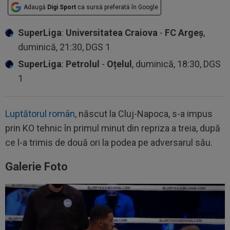
Adaugă
Digi Sport
ca sursă preferată în Google
SuperLiga
:
Universitatea Craiova
-
FC Argeș
,
duminică, 21:30, DGS 1
SuperLiga
:
Petrolul
-
Oțelul
, duminică, 18:30, DGS
1
Luptătorul român
, născut la Cluj-Napoca, s-a impus
prin KO tehnic în primul minut din repriza a treia, după
ce l-a trimis de două ori la podea pe adversarul său.
Galerie Foto