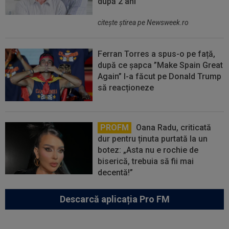
după 2 ani
citeşte ştirea pe Newsweek.ro
Ferran Torres a spus-o pe față,
după ce șapca ”Make Spain Great
Again” l-a făcut pe Donald Trump
să reacționeze
PROFM
Oana Radu, criticată
dur pentru ținuta purtată la un
botez: „Asta nu e rochie de
biserică, trebuia să fii mai
decentă!”
Descarcă aplicația Pro FM