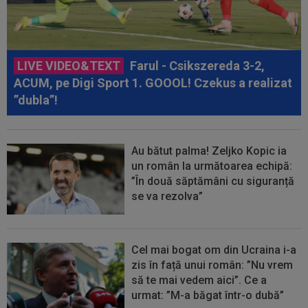
LIVE VIDEO&TEXT
Farul - Csikszereda 3-2,
ACUM, pe Digi Sport 1. GOOOL! Czekus a realizat
”dubla”!
Au bătut palma! Zeljko Kopic ia
un român la următoarea echipă:
”În două săptămâni cu siguranță
se va rezolva”
Cel mai bogat om din Ucraina i-a
zis în față unui român: ”Nu vrem
să te mai vedem aici”. Ce a
urmat: ”M-a băgat într-o dubă”