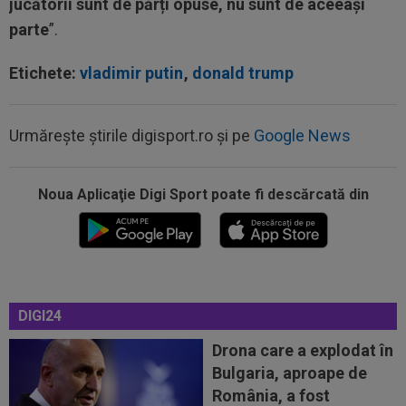
jucătorii sunt de părți opuse, nu sunt de aceeași
parte
”.
Etichete:
vladimir putin
,
donald trump
Urmărește știrile digisport.ro și pe
Google News
Noua Aplicaţie Digi Sport poate fi descărcată din
20:03
Andrei Rațiu, pus ”la zid” în Spania după
Ipswich - Rayo 3-0: ”Călcâiul lui...
DIGI24
20:01
Cel mai bogat om din Ucraina i-a zis în față
unui român: ”Nu vrem să te mai...
Drona care a explodat în
Bulgaria, aproape de
20:00
Dinamo - FC Voluntari LIVE VIDEO, 21:30, la
România, a fost
DGS 1. ECHIPELE. Egalitate de...