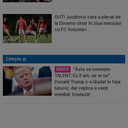
OUT! Jucătorul care a plecat de
la Dinamo chiar în ziua meciului
cu FC Voluntari
Citeşte şi
VIDEO
”Ăsta se numește
TALENT. Eu îl am, iar ei nu”.
Donald Trump s-a lăudat în fața
tuturor, dar replica a venit
imediat: trișează!
FIFA, scandal uriaș! Au acuzat că
nu și-au primit milioanele
promise după Cupa Mondială