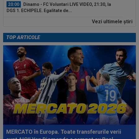
20:00
Dinamo - FC Voluntari LIVE VIDEO, 21:30, la
DGS 1. ECHIPELE. Egalitate de...
Vezi ultimele ştiri
19:57
Ce se întâmplă cu ultimul jucător transferat de
Dinamo la meciul cu FC Voluntari
TOP ARTICOLE
19:37
OUT! Jucătorul care a plecat de la Dinamo
chiar în ziua meciului cu FC Voluntari
20:20
Au bătut palma! Zeljko Kopic ia un român la
următoarea echipă: ”În două...
20:19
PSG - Manchester United 1-1. Amical de cinci
stele pentru Regina Europei...
20:04
LIVE VIDEO&TEXT
Farul - Csikszereda 3-2,
ACUM, pe Digi Sport 1. GOOOL! Czekus a realizat...
20:03
Andrei Rațiu, pus ”la zid” în Spania după
Ipswich - Rayo 3-0: ”Călcâiul lui...
MERCATO în Europa. Toate transferurile verii
20:01
Cel mai bogat om din Ucraina i-a zis în față