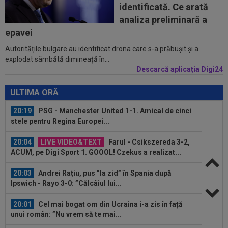
identificată. Ce arată
19:57
Ce se întâmplă cu ultimul jucător transferat de
analiza preliminară a
Dinamo la meciul cu FC Voluntari
epavei
Autoritățile bulgare au identificat drona care s-a prăbușit și a
19:37
OUT! Jucătorul care a plecat de la Dinamo
explodat sâmbătă dimineață în...
chiar în ziua meciului cu FC Voluntari
Descarcă aplicația Digi24
20:20
Au bătut palma! Zeljko Kopic ia un român la
următoarea echipă: ”În două...
ULTIMA ORĂ
20:19
PSG - Manchester United 1-1. Amical de cinci
stele pentru Regina Europei...
20:04
LIVE VIDEO&TEXT
Farul - Csikszereda 3-2,
ACUM, pe Digi Sport 1. GOOOL! Czekus a realizat...
20:03
Andrei Rațiu, pus ”la zid” în Spania după
Ipswich - Rayo 3-0: ”Călcâiul lui...
20:01
Cel mai bogat om din Ucraina i-a zis în față
unui român: ”Nu vrem să te mai...