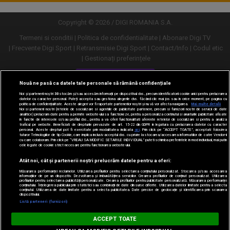
Copyright © 2026 / DIGI ROMANIA S.A.
Termeni si conditii
Politica de confidentialitate
Abonare Digi TV
Frecvente Digi Sport
Retransmisie Digi Sport
Contact/Info
Codul etic
Gestionați preferințele
Versiune desktop
Nouă ne pasă ca datele tale personale să rămână confidențiale
Noi și partenerii noștri
30
stocăm și/sau accesăm informații pe dispozitivul dvs., precum identificatorii cookie unici pentru prelucrarea
datelor cu caracter personal. Puteți accepta sau gestiona alegerile dvs. făcând clic mai jos sau în orice moment, pe pagina cu
politica de confidențialitate. Aceste alegeri vor fi raportate partenerilor noștri și nu vă vor afecta navigarea.
Mai multe detalii
Noi si partenerii nostri (retelele de socializare si agentiile de publicitate partenere, precum si furnizorii nostri de servicii de date
analitice) prelucram date pentru a permite website-ului sa functioneze, pentru a personaliza continutul si anunturile publicitare afisate
in functie de interesele si/sau profilul dvs., pentru a va oferi functionalitati aferente retelelor de socializare si pentru a analiza
traficul pe website. Beneficiati de drepturile prevazute de art. 15-22 din GDPR in legatura cu prelucrarea datelor cu caracter
personal. Aceste drepturi pot fi exercitate prin modalitatea indicata
aici
. Prin click pe “ACCEPT TOATE”, acceptati folosirea
tuturor Tehnologiilor de tip Cookie, care implica inclusiv acceptul dvs. cu privire la stocarea/accesarea informatiilor de catre Vendor-ii
cu care colaboram. Prin click pe “VREAU SA MODIFIC SETARILE INDIVIDUAL” puteti schimba preferintele in mod individual, mai putin
cele legate de cookie strict necesare pentru functionarea website-ului.
Atât noi, cât și partenerii noștri prelucrăm datele pentru a oferi:
Măsurarea performanței reclamelor. Utilizarea profilurilor pentru selectarea conținutului personalizat. Stocarea și/sau accesarea
informațiilor de pe un dispozitiv. Dezvoltarea și îmbunătățirea serviciilor. Crearea profilurilor de conținut personalizat. Utilizarea
profilurilor pentru selectarea publicității personalizate. Crearea profilurilor pentru publicitate personalizată. Măsurarea performanței
conținutului. Înțelegerea publicului prin statistici sau combinații de date din surse diferite. Utilizarea datelor limitate pentru a selecta
conținutul. Utilizarea de date limitate pentru a selecta publicitatea. Date precise de geolocație și identificarea prin scanarea
dispozitivului.
URMĂREȘTE-NE ȘI PE:
Listă parteneri (furnizori)
Digi Sport
ACCEPT TOATE
DESCARCĂ
m.digisport.ro