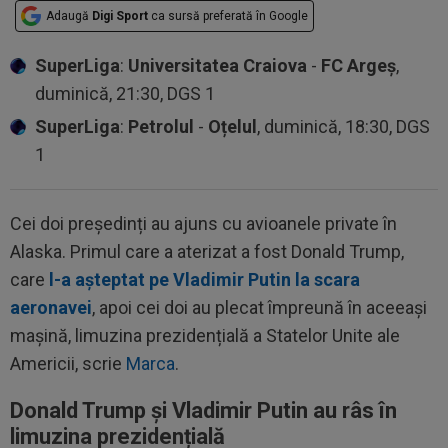
Adaugă
Digi Sport
ca sursă preferată în Google
SuperLiga
:
Universitatea Craiova
-
FC Argeș
,
duminică, 21:30, DGS 1
SuperLiga
:
Petrolul
-
Oțelul
, duminică, 18:30, DGS
1
Cei doi președinți au ajuns cu avioanele private în
Alaska. Primul care a aterizat a fost Donald Trump,
care
l-a așteptat pe Vladimir Putin la scara
aeronavei
, apoi cei doi au plecat împreună în aceeași
mașină, limuzina prezidențială a Statelor Unite ale
Americii, scrie
Marca
.
Donald Trump și Vladimir Putin au râs în
limuzina prezidențială