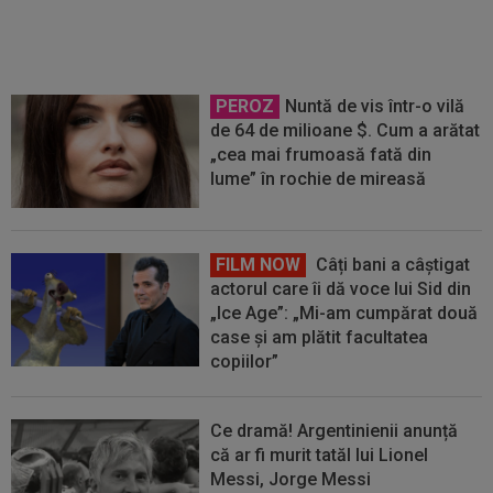
2026
PEROZ
Nuntă de vis într-o vilă
de 64 de milioane $. Cum a arătat
„cea mai frumoasă fată din
lume” în rochie de mireasă
FILM NOW
Câți bani a câștigat
actorul care îi dă voce lui Sid din
„Ice Age”: „Mi-am cumpărat două
case și am plătit facultatea
copiilor”
Ce dramă! Argentinienii anunță
că ar fi murit tatăl lui Lionel
Messi, Jorge Messi