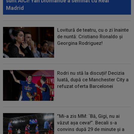
sunt AICI! Yan Diomande a semnat cu Real
unui român: ”Nu vrem să te mai...
Madrid
Lovitură de teatru, cu o zi înainte
de nuntă: Cristiano Ronaldo și
Georgina Rodriguez!
Rodri nu stă la discuții! Decizia
luată, după ce Manchester City a
refuzat oferta Barcelonei
”Mi-a zis MM: `Bă, Gigi, nu ai
văzut așa ceva!”. Becali s-a
convins după 29 de minute și a