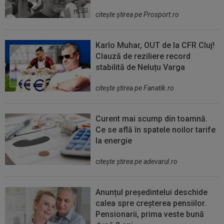
citeşte ştirea pe Prosport.ro
Karlo Muhar, OUT de la CFR Cluj!
Clauză de reziliere record
stabilită de Neluțu Varga
citeşte ştirea pe Fanatik.ro
Curent mai scump din toamnă.
Ce se află în spatele noilor tarife
la energie
citeşte ştirea pe adevarul.ro
Anunțul președintelui deschide
calea spre creșterea pensiilor.
Pensionarii, prima veste bună