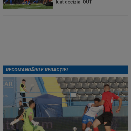
luat decizia: OUT
FOTO
Mihaela Rădulescu a
fost ”ștearsă complet” și nu s-a
mai putut abține: ”Trebuie să le
fie frică de mine”
RECOMANDĂRILE REDACȚIEI