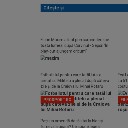
Citește și
Ovidi
”Nici
Florin Maxim a luat prin surprindere pe
toată lumea, după Corvinul - Sepsi: ”În
play-out ajungem oricum”
Fotbalistul pentru care tatăl lui s-a
Eva L
certat cu Mititelu a plecat după câteva
La 51
zile și de la Craiova lui Mihai Rotaru
costu
Marbe
PROSPORT.RO
FIL
Poți lua amendă dacă stai la bloc și
fumezi la geam? Ce spune legea