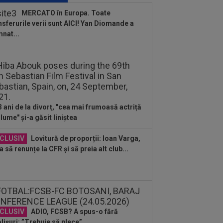
ca lui Levadiakos
MERCATO în Europa. Toate
nsferurile verii sunt AICI! Yan Diomande a
:00
EXCLUSIV
Ce a spus Antonio
nat...
ha, fără să știe că a fost dat afară de
n Varga de la...
:57
S-a aflat câți bani oferă Barcelona
tru transferul lui Rodri de la...
:52
Surpriză, la 3 săptămâni după ce
na și Ilie Năstase au făcut anunțul
3 ani de la divorț, "cea mai frumoasă actriță
 lume" și-a găsit liniștea
:51
Primul antrenor ofertat de CFR
j, după ce Varga a anunțat că ”Folha
CLUSIV
Lovitură de proporții: Ioan Varga,
a să renunțe la CFR și să preia alt club...
:40
Ioan Varga vrea să o ducă pe UTA
Champions League
:33
EXCLUSIV
Gigi Becali i-a spus-
irect: ”Nu face ce vrea el! Îl țin pe bancă
ani și...
CLUSIV
ADIO, FCSB? A spus-o fără
lișuri: ”Trebuie să plece”