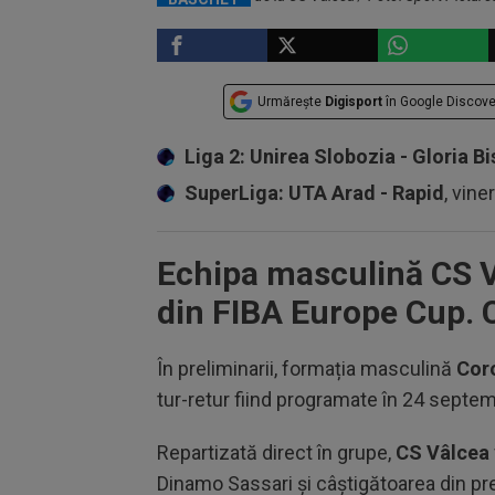
Urmărește
Digisport
în Google Discove
Liga 2: Unirea Slobozia - Gloria Bi
SuperLiga: UTA Arad - Rapid
, vine
Echipa masculină CS Vâ
din FIBA Europe Cup. C
În preliminarii, formația masculină
Cor
tur-retur fiind programate
în 24 septe
Repartizat
ă direct
în grupe,
CS Vâlcea
Dinamo Sassari şi
c
â
ştigătoarea
din pre