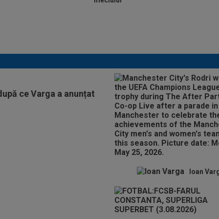
meciului
Lovitură de proporții: Ioan Varga, gata să renunțe
la CFR și să preia alt club din SuperLigă: ”Acolo
sunt toate condițiile”
 după ce Varga a anunțat
Ioan Var