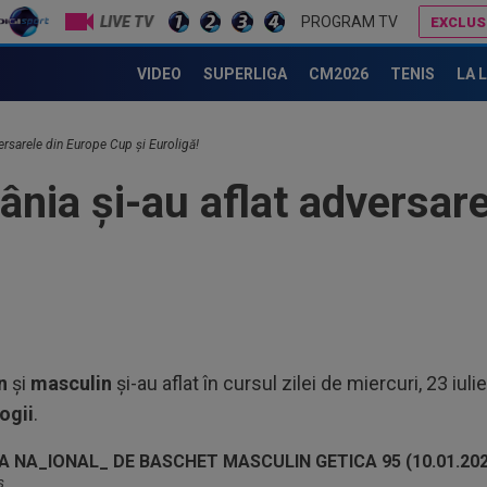
LIVE TV
PROGRAM TV
EXCLUS
iano Bergodi, iritat după Sepsi - ”U” Cluj 1-0: ”Nu există”
Primul antrenor ofe
VIDEO
SUPERLIGA
CM2026
TENIS
LA 
10
rea
ersarele din Europe Cup și Euroligă!
Ant
10
nia și-au aflat adversar
VID
de 
10
de 
”câ
10
ban
10
n
și
masculin
și-au aflat în cursul zilei de miercuri, 23 iul
Fol
ogii
.
Ioa
10
pen
s