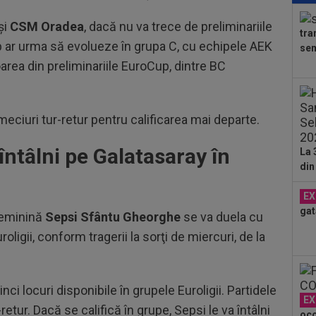
ban
şi
CSM Oradea
, dacă nu va trece de preliminariile
tra
10
 ar urma s
ă evolueze
în grupa C, cu echipele AEK
sem
Fol
oarea
din preliminariile
EuroCup
, dintre BC
Ioa
10
pen
meciuri tur-retur pentru calificarea mai departe.
10
Ioa
ntâlni pe Galatasaray în
La 
din
10
Clu
EX
e...
gat
10
feminină
Sepsi Sfântu Gheorghe
se va duela cu
în 
roligii
, conform tragerii la
sor
ţi
de miercuri, de la
10
o d
doi 
inci locuri disponibile
în grupele
Euroligii
. Partidele
EX
-retur. Dacă se califică
în grupe, Sepsi le va întâlni
oco