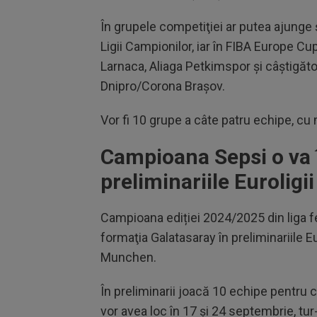
În grupele
competi
ţiei
ar putea ajunge 
Ligii Campionilor, iar
în FIBA Europe Cup
Larnaca,
Aliaga
Petkimspor
şi
c
â
ştigăt
Dnipro/Corona
Braşov
.
Vor fi 10 grupe a c
âte patru echipe, cu 
Campioana Sepsi o va î
preliminariile Euroligii
Campioana ediției 2024/2025 din liga 
forma
ţia
Galatasaray
în preliminariile
Eu
Munchen.
În preliminarii joac
ă 10 echipe pentru c
vor avea loc în 17
şi 24 septembrie, tur