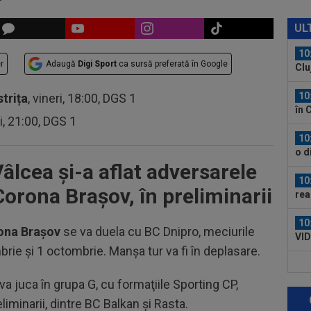
10
Ioa
UL
10
r
Adaugă
Digi Sport
ca sursă preferată în Google
Clu
e...
10
strița
, vineri, 18:00, DGS 1
în 
ri, 21:00, DGS 1
10
o d
lcea și-a aflat adversarele
doi 
10
orona Brașov, în preliminarii
rea
Ant
10
ona
Bra
şov
se va duela cu BC Dnipro, meciurile
VID
mbrie
şi 1 octombrie.
Manşa
tur va fi
în deplasare.
de 
10
de 
va juca în grupa G, cu
forma
ţiile
Sporting CP,
”câ
liminarii, dintre BC Balkan şi Rasta.
10