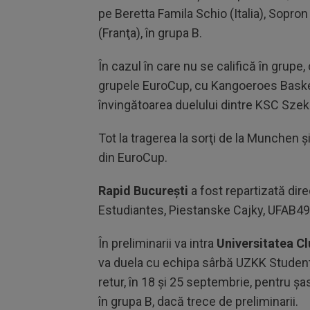
pe Beretta
Famila
Schio
(Italia), Sopro
(
Franţa
),
în grupa B.
În cazul în care nu se calific
ă
în grupe,
grupele
EuroCup
, cu
Kangoeroes
Bask
înving
ătoarea duelului dintre KSC
Szek
Tot la tragerea la
sorţi
de la Munchen şi-
din
EuroCup
.
Rapid
Bucureşti
a fost repartizată dir
Estudiantes
,
Piestanske
Cajky
, UFAB49
În preliminarii va intra
Universitatea Cl
va duela cu echipa s
ârb
ă UZKK Student 
retur,
în 18
şi 25 septembrie, pentru
şa
în grupa B, dac
ă trece de preliminarii.