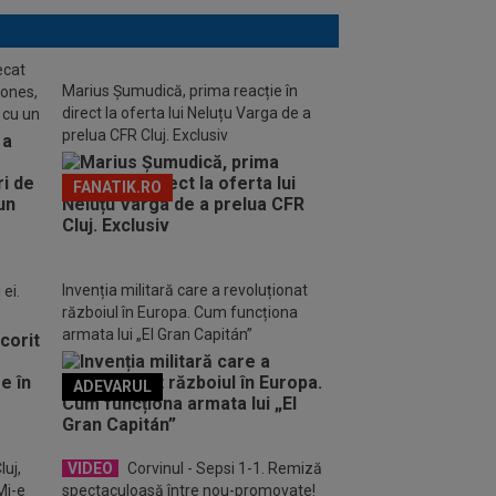
ecat
Marius Șumudică, prima reacție în
Jones,
direct la oferta lui Neluțu Varga de a
 cu un
prelua CFR Cluj. Exclusiv
FANATIK.RO
Invenția militară care a revoluționat
ei.
războiul în Europa. Cum funcționa
armata lui „El Gran Capitán”
ADEVARUL
o FM
luj,
VIDEO
Corvinul - Sepsi 1-1. Remiză
Mi-e
spectaculoasă între nou-promovate!