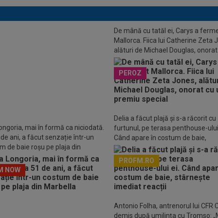
u Burcă a fost întrebat de FCSB:
De mână cu tatăl ei, Carys a ferm
odată”
Mallorca. Fiica lui Catherine Zeta 
alături de Michael Douglas, onorat
premiu special
PEROZ
Delia a făcut plajă și s-a răcorit cu
ongoria, mai în formă ca niciodată.
furtunul, pe terasa penthouse-ului 
 de ani, a făcut senzație într-un
Când apare în costum de baie,
m de baie roșu pe plaja din
stârnește imediat reacții
lla
PROFM.RO
M NOW
Descarcă aplicația Pr
Antonio Folha, antrenorul lui CFR C
demis după umilința cu Tromso: „