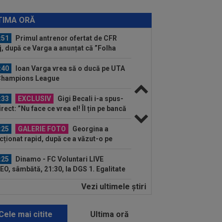
:52
Surpriză, la 3 săptămâni după ce
na și Ilie Năstase au făcut anunțul
TIMA ORĂ
:51
Primul antrenor ofertat de CFR
j, după ce Varga a anunțat că ”Folha
:40
Ioan Varga vrea să o ducă pe UTA
Champions League
:33
EXCLUSIV
Gigi Becali i-a spus-
irect: ”Nu face ce vrea el! Îl țin pe bancă
ani și...
:25
GALERIE FOTO
Georgina a
cționat rapid, după ce a văzut-o pe
onela. Aproape două...
:25
Dinamo - FC Voluntari LIVE
EO, sâmbătă, 21:30, la DGS 1. Egalitate
puncte...
Vezi ultimele ştiri
:12
Verdict fără dubii: cei doi jucători
care FCSB are nevoie pentru a
știga...
Cele mai citite
Ultima oră
:06
Elias Charalambous a debutat pe