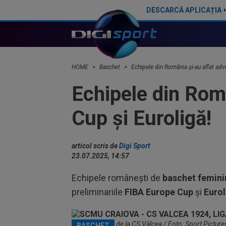
DESCARCĂ APLICAȚIA
Brann - U Cluj 3-1. Ardelenii părăsesc Europa, după 3-5 la general cu norvegienii
Crist
HOME
Baschet
Echipele din România și-au aflat adv
Echipele din Româ
Cup și Euroligă!
articol scris de
Digi Sport
23.07.2025, 14:57
Echipele românești de
baschet femini
preliminariile
FIBA Europe Cup
și
Eurol
Jucătorii celor de la CS Vâlcea / Foto: Sport Picture
BASCHET