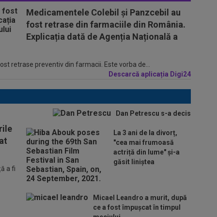
Medicamentele Colebil și Panzcebil au
fost retrase din farmaciile din România.
Explicația dată de Agenția Națională a
t retrase preventiv din farmacii. Este vorba de...
Descarcă aplicația Digi24
Dan Petrescu s-a decis
ile
La 3 ani de la divorț,
at
"cea mai frumoasă
actriță din lume" și-a
găsit liniștea
 a fi
Micael Leandro a murit, după
ce a fost împușcat în timpul