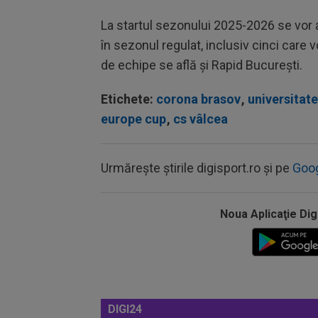
La startul sezonului 2025-2026 se vor a
în sezonul regulat, inclusiv cinci care v
de echipe se afl
ă şi Rapid
Bucureşti
.
Etichete:
corona brasov
,
universitate
europe cup
,
cs vâlcea
Urmărește știrile digisport.ro și pe
Goo
Noua Aplicaţie Dig
DIGI24