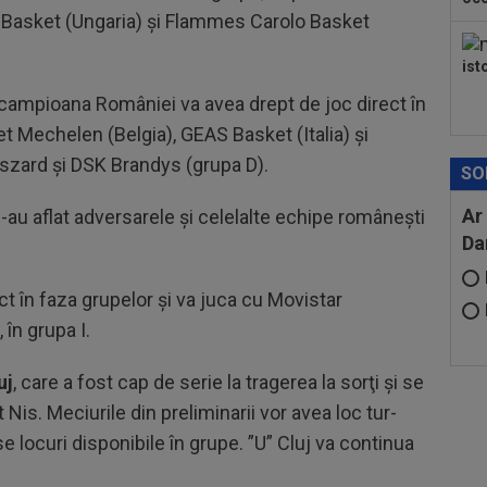
n Basket (Ungaria)
şi
Flammes
Carolo
Basket
ist
 campioana României va avea drept de joc direct în
et
Mechelen
(Belgia), GEAS Basket (Italia)
şi
sza
rd
şi DSK Brandys (grupa D).
SO
Ar
au aflat adversarele şi celelalte echipe
rom
âne
şti
Da
ect
în faza grupelor
şi va juca cu Movistar
,
în grupa I.
uj
, care a fost cap de serie la tragerea la
sor
ţi
şi se
Nis. Meciurile din preliminarii vor avea loc tur-
se
locuri disponibile
în grupe. ”U” Cluj va continua