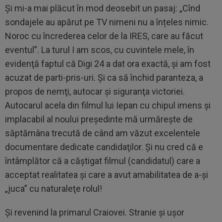
Şi mi-a mai plăcut în mod deosebit un pasaj: „Cînd
sondajele au apărut pe TV nimeni nu a înțeles nimic.
Noroc cu încrederea celor de la IRES, care au făcut
eventul”. La turul I am scos, cu cuvintele mele, în
evidenţă faptul că Digi 24 a dat ora exactă, şi am fost
acuzat de parti-pris-uri. Şi ca să închid paranteza, a
propos de nemţi, autocar şi siguranţa victoriei.
Autocarul acela din filmul lui Iepan cu chipul imens şi
implacabil al noului preşedinte mă urmăreşte de
săptămâna trecută de când am văzut excelentele
documentare dedicate candidaţilor. Şi nu cred că e
întâmplător că a căştigat filmul (candidatul) care a
acceptat realitatea şi care a avut amabilitatea de a-şi
„juca” cu naturaleţe rolul!
Şi revenind la primarul Craiovei. Stranie şi uşor