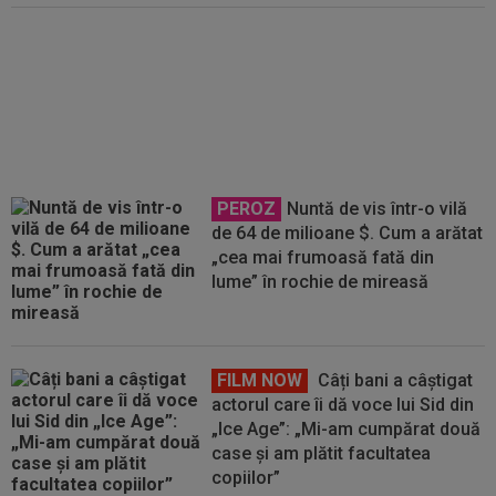
CamOra de poveste. Străinul care
se face român și care mai are un
vis: să cânte imnul în tricoul
naționalei
PEROZ
Nuntă de vis într-o vilă
de 64 de milioane $. Cum a arătat
„cea mai frumoasă fată din
lume” în rochie de mireasă
FILM NOW
Câți bani a câștigat
actorul care îi dă voce lui Sid din
„Ice Age”: „Mi-am cumpărat două
case și am plătit facultatea
copiilor”