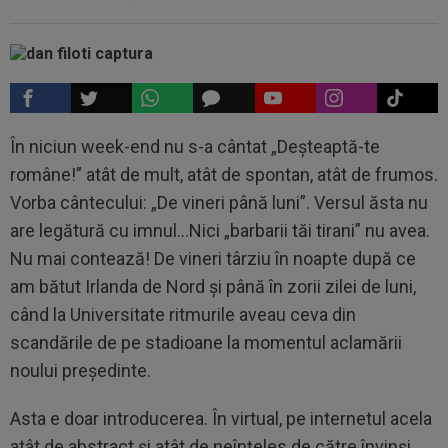
În niciun week-end nu s-a cântat „Deşteaptă-te
române!” atât de mult, atât de spontan, atât de frumos.
Vorba cântecului: „De vineri până luni”. Versul ăsta nu
are legătură cu imnul...Nici „barbarii tăi tirani” nu avea.
Nu mai contează! De vineri târziu în noapte după ce
am bătut Irlanda de Nord şi până în zorii zilei de luni,
când la Universitate ritmurile aveau ceva din
scandările de pe stadioane la momentul aclamării
noului preşedinte.
Asta e doar introducerea. În virtual, pe internetul acela
atât de abstract şi atât de neînţeles de către învinşi,