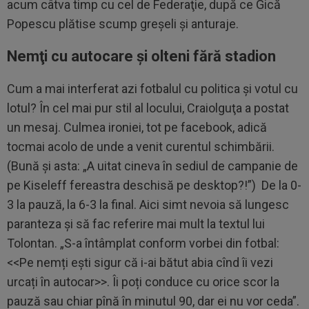
acum câtva timp cu cel de Federaţie, după ce Gică
Popescu plătise scump greşeli şi anturaje.
Nemţi cu autocare şi olteni fără stadion
Cum a mai interferat azi fotbalul cu politica şi votul cu
lotul? În cel mai pur stil al locului, Craiolguţa a postat
un mesaj. Culmea ironiei, tot pe facebook, adică
tocmai acolo de unde a venit curentul schimbării.
(Bună şi asta: „A uitat cineva în sediul de campanie de
pe Kiseleff fereastra deschisă pe desktop?!”) De la 0-
3 la pauză, la 6-3 la final. Aici simt nevoia să lungesc
paranteza şi să fac referire mai mult la textul lui
Tolontan. „S-a întâmplat conform vorbei din fotbal:
<<Pe nemți ești sigur că i-ai bătut abia cînd îi vezi
urcați în autocar>>. Îi poți conduce cu orice scor la
pauză sau chiar pînă în minutul 90, dar ei nu vor ceda”.