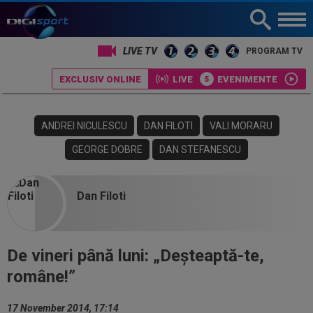
LIVE TV
PROGRAM TV
EXCLUSIV ONLINE
LIVE
EVENIMENTE
ANDREI NICULESCU
DAN FILOTI
VALI MORARU
GEORGE DOBRE
DAN STEFANESCU
Dan Filoti
De vineri până luni: „Deşteaptă-te,
române!”
17 November 2014, 17:14