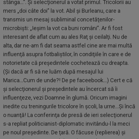
stânga...”. Şi selecţionerul a votat primul. Tricolorii au
mers „doi câte doi” la vot. Abil şi Burleanu, care a
transmis un mesaj subliminal concetăţenilor-
microbişti: „Ieşim la vot ca buni români”. Ar fi fost
interesant de aflat cum au ales Raţ şi ceilalţi. Nu de
alta, dar ne-am fi dat seama astfel cine are mai multă
influenţă asupra fotbaliştilor, în condiţiile în care e de
notorietate că preşedintele cochetează cu dreapta.
(Şi dacă ar fi să ne luăm după mesajul lui
Marica...Cum de unde?! De pe faceebook...) Cert e că
şi selecţionerul şi preşedintele au încercat să îi
influenţeze, vezi Doamne în glumă. Oricum imagini
inedite cu treningurile tricolore în şcoli, la urne...Şi încă
o nuanţă! La conferinţa de presă de ieri selecţionerul
s-a repliat politicianist-diplomatic invitându-l la meci
pe noul preşedinte. De ţară. O făcuse (replierea) şi