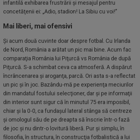
infantilă exhibarea frustrării şi mesajul pentru
concetăţenii ei: „Adio, stadion! La Sibiu cu voi!”
Mai liberi, mai ofensivi
Şi acum două cuvinte doar despre fotbal. Cu Irlanda
de Nord, România a arătat un pic mai bine. Acum fac
comparaţia România lui Piţurcă vs România de după
Piţurcă. S-a schimbat ceva ca atmosferă. A dispărut
încrâncenarea şi aroganţa, parcă. Ori asta s-a reflectat
un pic şi în joc. Bazându-mă pe experienţa meciurilor
din mandatul fostului selecţioner, dar şi pe informaţii
din interior sunt sigur că în minutul 75 era imposibil,
chiar şi la 0-0, ca fundaşul lateral stânga să centreze
şi omologul său de pe dreapta să înscrie într-o fază
de joc şi nu dintr-o lovitură liberă. Pur şi simplu, în
filosofia, în structura, în construcţia fotbalistică a lui