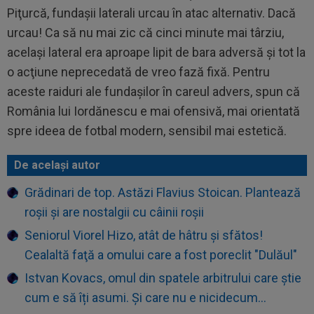
Piţurcă, fundaşii laterali urcau în atac alternativ. Dacă
urcau! Ca să nu mai zic că cinci minute mai târziu,
acelaşi lateral era aproape lipit de bara adversă şi tot la
o acţiune neprecedată de vreo fază fixă. Pentru
aceste raiduri ale fundaşilor în careul advers, spun că
România lui Iordănescu e mai ofensivă, mai orientată
spre ideea de fotbal modern, sensibil mai estetică.
De același autor
Grădinari de top. Astăzi Flavius Stoican. Plantează
roșii și are nostalgii cu câinii roșii
Seniorul Viorel Hizo, atât de hâtru și sfătos!
Cealaltă faţă a omului care a fost poreclit "Dulăul"
Istvan Kovacs, omul din spatele arbitrului care știe
cum e să îți asumi. Și care nu e nicidecum...