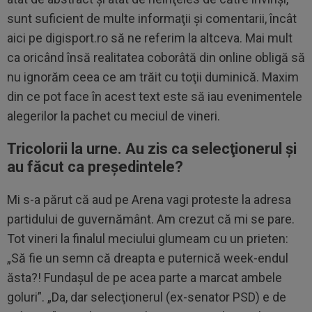
sunt suficient de multe informaţii şi comentarii, încât
aici pe digisport.ro să ne referim la altceva. Mai mult
ca oricând însă realitatea coborâtă din online obligă să
nu ignorăm ceea ce am trăit cu toţii duminică. Maxim
din ce pot face în acest text este să iau evenimentele
alegerilor la pachet cu meciul de vineri.
Tricolorii la urne. Au zis ca selecţionerul şi
au făcut ca preşedintele?
Mi s-a părut că aud pe Arena vagi proteste la adresa
partidului de guvernământ. Am crezut că mi se pare.
Tot vineri la finalul meciului glumeam cu un prieten:
„Să fie un semn că dreapta e puternică week-endul
ăsta?! Fundaşul de pe acea parte a marcat ambele
goluri”. „Da, dar selecţionerul (ex-senator PSD) e de