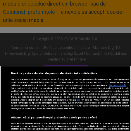
modulelor coookie direct din browser sau de
Gestionați preferințele
– e nevoie sa accepti cookie-
urile social media
Copyright © 2026 / DIGI ROMANIA S.A.
Termeni si conditii
Politica de confidentialitate
Abonare Digi TV
Frecvente Digi Sport
Retransmisie Digi Sport
Contact/Info
Codul etic
Gestionați preferințele
Versiune desktop
Nouă ne pasă ca datele tale personale să rămână confidențiale
Noi și partenerii noștri
30
stocăm și/sau accesăm informații pe dispozitivul dvs., precum identificatorii cookie unici pentru prelucrarea
datelor cu caracter personal. Puteți accepta sau gestiona alegerile dvs. făcând clic mai jos sau în orice moment, pe pagina cu
politica de confidențialitate. Aceste alegeri vor fi raportate partenerilor noștri și nu vă vor afecta navigarea.
Mai multe detalii
Noi si partenerii nostri (retelele de socializare si agentiile de publicitate partenere, precum si furnizorii nostri de servicii de date
analitice) prelucram date pentru a permite website-ului sa functioneze, pentru a personaliza continutul si anunturile publicitare afisate
in functie de interesele si/sau profilul dvs., pentru a va oferi functionalitati aferente retelelor de socializare si pentru a analiza
traficul pe website. Beneficiati de drepturile prevazute de art. 15-22 din GDPR in legatura cu prelucrarea datelor cu caracter
personal. Aceste drepturi pot fi exercitate prin modalitatea indicata
aici
. Prin click pe “ACCEPT TOATE”, acceptati folosirea
tuturor Tehnologiilor de tip Cookie, care implica inclusiv acceptul dvs. cu privire la stocarea/accesarea informatiilor de catre Vendor-ii
cu care colaboram. Prin click pe “VREAU SA MODIFIC SETARILE INDIVIDUAL” puteti schimba preferintele in mod individual, mai putin
cele legate de cookie strict necesare pentru functionarea website-ului.
Atât noi, cât și partenerii noștri prelucrăm datele pentru a oferi:
Măsurarea performanței reclamelor. Utilizarea profilurilor pentru selectarea conținutului personalizat. Stocarea și/sau accesarea
informațiilor de pe un dispozitiv. Dezvoltarea și îmbunătățirea serviciilor. Crearea profilurilor de conținut personalizat. Utilizarea
profilurilor pentru selectarea publicității personalizate. Crearea profilurilor pentru publicitate personalizată. Măsurarea performanței