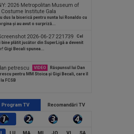
u dus la biserică pentru nunta lui Ronaldo cu
rgina și au avut o surpriză...
Cel
 bine plătit jucător din SuperLigă a devenit
er! Gigi Becali spunea...
VIDEO
Răspunsul lui Dan
rescu pentru MM Stoica și Gigi Becali, care îl
 la FCSB
Program TV
Recomandări TV
U
LU
MA
MI
JO
VI
SA