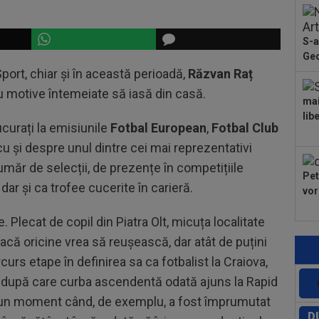
S-a
Geo
Sport, chiar și în această perioadă,
Răzvan Raț
u motive întemeiate să iasă din casă.
mai
lib
curați la emisiunile
Fotbal European
,
Fotbal Club
cu și despre unul dintre cei mai reprezentativi
număr de selecții, de prezențe în competițiile
Pet
dar și ca trofee cucerite în carieră.
vor
 Plecat de copil din Piatra Olt, micuța localitate
facă oricine vrea să reușească, dar atât de puțini
rcurs etape în definirea sa ca fotbalist la Craiova,
in, după care curba ascendentă odată ajuns la Rapid
 un moment când, de exemplu, a fost împrumutat
D