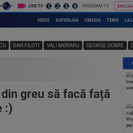
LIVE TV
PROGRAM TV
EXCLUS
VIDEO
SUPERLIGA
CM2026
TENIS
LA 
CU
DAN FILOTI
VALI MORARU
GEORGE DOBRE
tra
sem
din greu să facă față
 :)
Vir
per