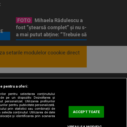
:
FOTO
Mihaela Rădulescu a
t
fost ”ștearsă complet” și nu s-
a mai putut abține: ”Trebuie să
le fie frică de mine”
SPECIAL
liza setarile modulelor coookie direct
le pentru a oferi:
t/Info
Codul etic
Gestionați preferințele
rilor pentru selectarea conținutului
 de pe un dispozitiv. Dezvoltarea și
t personalizat. Utilizarea profilurilor
urilor pentru publicitate personalizată.
ului prin statistici sau combinații de
ACCEPT TOATE
a selecta conținutul. Utilizarea de date
olocație și identificarea prin scanarea
VREAU SA MODIFIC