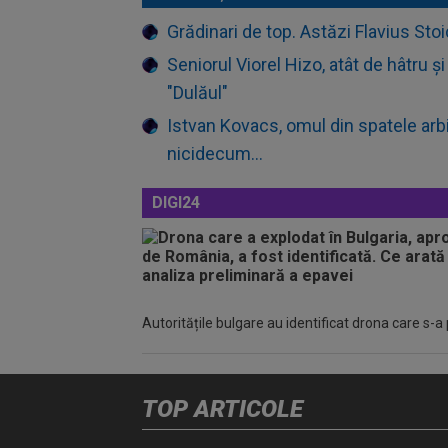
Grădinari de top. Astăzi Flavius Stoic
Seniorul Viorel Hizo, atât de hâtru ș
"Dulăul"
Istvan Kovacs, omul din spatele arbit
nicidecum...
DIGI24
Autoritățile bulgare au identificat drona care s-a
TOP ARTICOLE