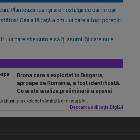
an. Plantează roșii și are nostalgii cu câinii roșii
i sfătos! Cealaltă faţă a omului care a fost poreclit
rului care știe cum e să îți asumi. Și care nu e
Drona care a explodat în Bulgaria,
aproape de România, a fost identificată.
Ce arată analiza preliminară a epavei
 prăbușit și a explodat sâmbătă dimineață în...
Descarcă aplicația Digi24