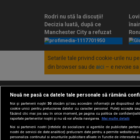
Rodri nu stă la discuții!
Lovi
Decizia luată, după ce
înai
Manchester City a refuzat
Rona
oferta Barcelonei
Rod
LA LIGA
SPE
Setarile tale privind cookie-urile nu 
din browser sau de
aici
– e nevoie sa 
Nouă ne pasă ca datele tale personale să rămână confi
Termeni si conditii
Politica de confidentia
Noi și partenerii noștri
30
stocăm și/sau accesăm informații pe dispozitivul dvs.
cookie unici pentru prelucrarea datelor cu caracter personal. Puteți accepta sau
făcând clic mai jos sau în orice moment, pe pagina cu politica de confidențialita
raportate partenerilor noștri și nu vă vor afecta navigarea.
Mai multe detalii
Noi si partenerii nostri (retelele de socializare si agentiile de publicitate parten
nostri de servicii de date analitice) prelucram date pentru a permite website-ului
personaliza continutul si anunturile publicitare afisate in functie de interesele si