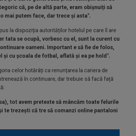
tegoric că, pe de altă parte, eram obișnuiți să
u o mai putem face, dar trece și asta".
s la dispoziția autorităților hotelul pe care îl are
er tata se ocupă, vorbesc cu el, sunt la curent cu
continuare oameni. Important e să fie de folos,
 și cu școala de fotbal, aflată și ea pe hold".
oria celor hotărâți ca renunțarea la cariera de
trenează în continuare, dar trebuie să facă față
că:
ia sa), tot avem pretexte să mâncăm toate felurile
.și te trezești că tre să comanzi online pantaloni