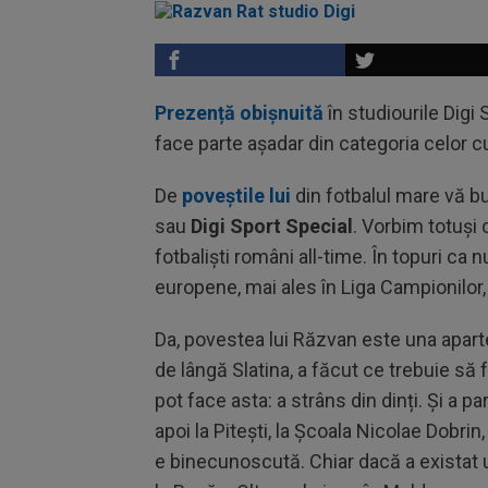
Prezență obișnuită
în studiourile Digi 
face parte așadar din categoria celor c
De
poveștile lui
din fotbalul mare vă bu
sau
Digi Sport Special
. Vorbim totuși 
fotbaliști români all-time. În topuri ca 
europene, mai ales în Liga Campionilor, 
Da, povestea lui Răzvan este una aparte.
de lângă Slatina, a făcut ce trebuie să 
pot face asta: a strâns din dinți. Și a pa
apoi la Pitești, la Școala Nicolae Dobr
e binecunoscută. Chiar dacă a existat