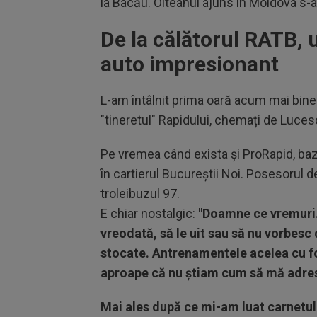
la Bacău. Olteanul ajuns în Moldova s-a
De la călătorul RATB, u
auto impresionant
L-am întâlnit prima oară acum mai bine d
"tineretul" Rapidului, chemați de Luce
Pe vremea când exista și ProRapid, baza 
în cartierul Bucureștii Noi. Posesorul d
troleibuzul 97.
E chiar nostalgic:
"Doamne ce vremuri.
vreodată, să le uit sau să nu vorbesc 
stocate. Antrenamentele acelea cu fot
aproape că nu știam cum să mă adresez
Mai ales după ce mi-am luat carnetul