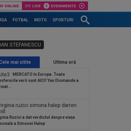
IV ONLINE
LIVE
EVENIMENTE
LIGA
FOTBAL
MOTO
SPORTURI
DAN STEFANESCU
Cele mai citite
Ultima oră
MERCATO în Europa. Toate
nsferurile verii sunt AICI! Yan Diomande a
nat...
ginia Ruzici a dat verdictul despre viața
sonală a Simonei Halep