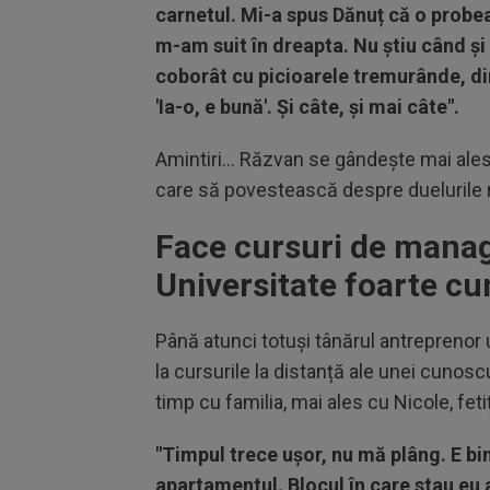
carnetul. Mi-a spus Dănuț că o probea
m-am suit în dreapta. Nu știu când ș
coborât cu picioarele tremurânde, di
'Ia-o, e bună'. Și câte, și mai câte".
Amintiri... Răzvan se gândește mai ales
care să povestească despre duelurile n
Face cursuri de manage
Universitate foarte c
Până atunci totuși tânărul antreprenor 
la cursurile la distanță ale unei cunosc
timp cu familia, mai ales cu Nicole, feti
"Timpul trece ușor, nu mă plâng. E b
apartamentul. Blocul în care stau eu 