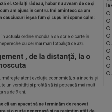
ză el. Ceilalți râdeau, habar nu aveam de ce și
la
i cum am ajuns în centru. Îmi amintesc că am
n cauciucuri ieșea fum și Lupu îmi spune calm:
 în actuala ordine mondială să scrie o carte în
epereche cu cei mai mari fotbaliști de azi.
ment , de la distanță, la o
unoscuta
urmărește atent evoluția economică, s-a înscris și
ute universități și profită să își petreacă mai mult
ța sa de 9 ani.
ine că am apucat să ne terminăm de renovat
are și o curte generoasă și nu resimțim atât de