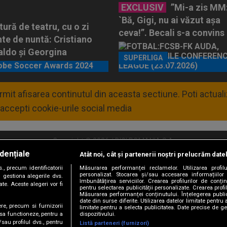
EXCLUSIV
”Mi-a zis MM
`Bă, Gigi, nu ai văzut așa
tură de teatru, cu o zi
ceva!”. Becali s-a convins
nte de nuntă: Cristiano
după 29 de minute și a lua
ldo și Georgina
decizia: OUT
SUPERLIGA
riguez!
CIAL
permit afisarea continutul din aceasta sectiune. Poti actua
accepti cookie-urile social media
Copyright © 2026 / DIGI ROMANIA S.A.
dențiale
Atât noi, cât și partenerii noștri prelucrăm date
litate
Abonare Digi TV
Frecvente Digi Sport
Retransmisie Digi Sport
Contac
, precum identificatorii
Măsurarea performanței reclamelor. Utilizarea profilu
personalizat. Stocarea și/sau accesarea informațiilor
Versiune mobil
 gestiona alegerile dvs.
îmbunătățirea serviciilor. Crearea profilurilor de conținu
te. Aceste alegeri vor fi
pentru selectarea publicității personalizate. Crearea profil
Măsurarea performanței conținutului. Înțelegerea public
date din surse diferite. Utilizarea datelor limitate pentru 
ere, precum si furnizorii
limitate pentru a selecta publicitatea. Date precise de ge
dispozitivului.
 sa functioneze, pentru a
/sau profilul dvs., pentru
Listă parteneri (furnizori)