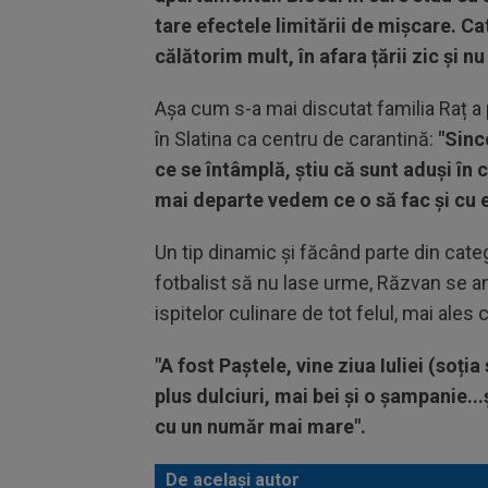
tare efectele limitării de mișcare. Ca
călătorim mult, în afara țării zic și n
Așa cum s-a mai discutat familia Raț a pu
în Slatina ca centru de carantină:
"Sinc
ce se întâmplă, știu că sunt aduși în 
mai departe vedem ce o să fac și cu el
Un tip dinamic și făcând parte din categ
fotbalist să nu lase urme, Răzvan se an
ispitelor culinare de tot felul, mai ales 
"A fost Paștele, vine ziua Iuliei (soț
plus dulciuri, mai bei și o șampanie..
cu un număr mai mare".
De același autor