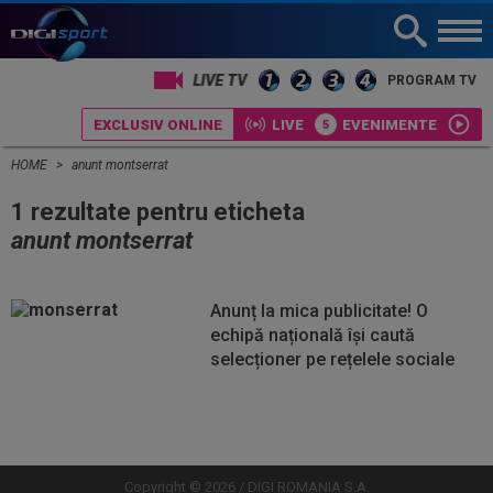
LIVE TV
PROGRAM TV
EXCLUSIV ONLINE
LIVE
EVENIMENTE
HOME
anunt montserrat
1 rezultate pentru eticheta
anunt montserrat
Anunț la mica publicitate! O
echipă națională își caută
selecționer pe rețelele sociale
Vezi
Vezi
mai
mai
mult
mult
Copyright © 2026 / DIGI ROMANIA S.A.