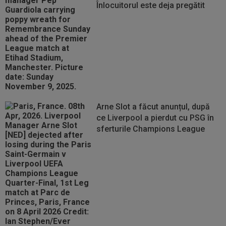
Înlocuitorul este deja pregătit
Arne Slot a făcut anunțul, după
ce Liverpool a pierdut cu PSG în
sferturile Champions League