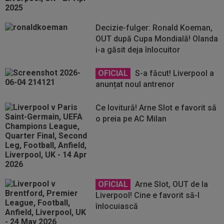
Decizie-fulger: Ronald Koeman,
OUT după Cupa Mondială! Olanda
i-a găsit deja înlocuitor
OFICIAL
S-a făcut! Liverpool a
anunțat noul antrenor
Ce lovitură! Arne Slot e favorit să
o preia pe AC Milan
OFICIAL
Arne Slot, OUT de la
Liverpool! Cine e favorit să-l
înlocuiască