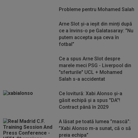
Probleme pentru Mohamed Salah
Arne Slot și-a ieșit din minți după
ce a învins-o pe Galatasaray: ”Nu
putem accepta așa ceva în
fotbal”
Ce a spus Arne Slot despre
marele meci PSG - Liverpool din
"sferturile" UCL + Mohamed
Salah s-a accidentat
Ce lovitură: Xabi Alonso și-a
găsit echipă și a spus "DA"!
Contract până în 2029
A lăsat pe toată lumea ”mască”:
”Xabi Alonso m-a sunat, că o să
preia echipa”