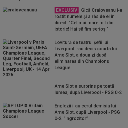
EXCLUSIV
Gică Craioveanu i-a
rostit numele și a râs de el în
direct: ”Cel mai mare mit din
istorie! Hai să fim serioși”
Lovitură de teatru: șefii lui
Liverpool i-au decis soarta lui
Arne Slot, a doua zi după
eliminarea din Champions
League
Arne Slot a surprins pe toată
lumea, după Liverpool - PSG 0-2
Englezii i-au cerut demisia lui
Arne Slot, după Liverpool - PSG
0-2: ”Îngrozitor”