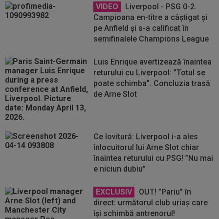
VIDEO
Liverpool - PSG 0-2.
Campioana en-titre a câștigat și
pe Anfield și s-a calificat în
semifinalele Champions League
Luis Enrique avertizează înaintea
returului cu Liverpool: ”Totul se
poate schimba”. Concluzia trasă
de Arne Slot
Ce lovitură: Liverpool i-a ales
înlocuitorul lui Arne Slot chiar
înaintea returului cu PSG! ”Nu mai
e niciun dubiu”
EXCLUSIV
OUT! ”Pariu” în
direct: următorul club uriaș care
își schimbă antrenorul!