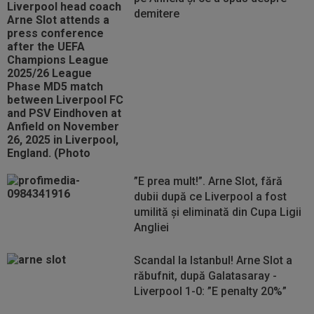
demitere
”E prea mult!”. Arne Slot, fără
dubii după ce Liverpool a fost
umilită și eliminată din Cupa Ligii
Angliei
Scandal la Istanbul! Arne Slot a
răbufnit, după Galatasaray -
Liverpool 1-0: ”E penalty 20%”