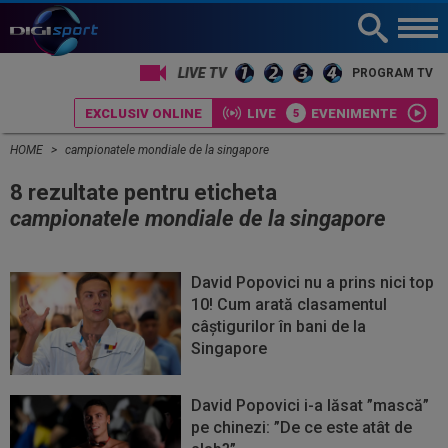
LIVE TV
PROGRAM TV
EXCLUSIV ONLINE
LIVE
EVENIMENTE
HOME
campionatele mondiale de la singapore
8 rezultate pentru eticheta
campionatele mondiale de la singapore
David Popovici nu a prins nici top
10! Cum arată clasamentul
câștigurilor în bani de la
Singapore
David Popovici i-a lăsat ”mască”
pe chinezi: ”De ce este atât de