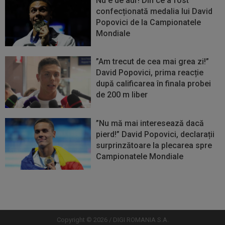
Nu e de aur! Din ce a fost
confecționată medalia lui David
Popovici de la Campionatele
Mondiale
”Am trecut de cea mai grea zi!”
David Popovici, prima reacție
după calificarea în finala probei
de 200 m liber
”Nu mă mai interesează dacă
pierd!” David Popovici, declarații
surprinzătoare la plecarea spre
Campionatele Mondiale
Vezi
Vezi
mai
mai
mult
mult
Copyright © 2026 / DIGI ROMANIA S.A.