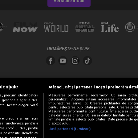
Versiune mobil
URMĂREȘTE-NE ȘI PE:
dențiale
Atât noi, cât și partenerii noștri prelucrăm date
, precum identificatorii
Măsurarea performanței reclamelor. Utilizarea profilu
personalizat. Stocarea și/sau accesarea informațiilor
 gestiona alegerile dvs.
îmbunătățirea serviciilor. Crearea profilurilor de conținu
te. Aceste alegeri vor fi
pentru selectarea publicității personalizate. Crearea profil
Măsurarea performanței conținutului. Înțelegerea public
date din surse diferite. Utilizarea datelor limitate pentru 
ere, precum si furnizorii
limitate pentru a selecta publicitatea. Date precise de ge
dispozitivului.
 sa functioneze, pentru a
/sau profilul dvs., pentru
Listă parteneri (furnizori)
ul pe website. Beneficiati