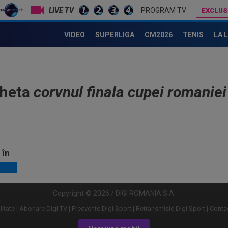
LIVE TV
PROGRAM TV
EXCLUS
VIDEO
SUPERLIGA
CM2026
TENIS
LA 
cheta
corvnul finala cupei romaniei
 în
Copyright © 2026 / DIGI ROMANIA S.A.
litate
Abonare Digi TV
Frecvente Digi Sport
Retransmisie Digi Sport
Contac