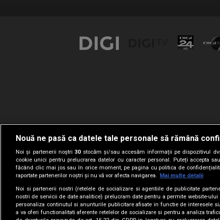
Nouă ne pasă ca datele tale personale să rămână confi
Noi și partenerii noștri
30
stocăm și/sau accesăm informații pe dispozitivul dvs.
cookie unici pentru prelucrarea datelor cu caracter personal. Puteți accepta sau
făcând clic mai jos sau în orice moment, pe pagina cu politica de confidențialita
raportate partenerilor noștri și nu vă vor afecta navigarea.
Mai multe detalii
Noi si partenerii nostri (retelele de socializare si agentiile de publicitate parten
nostri de servicii de date analitice) prelucram date pentru a permite website-ului
personaliza continutul si anunturile publicitare afisate in functie de interesele si
a va oferi functionalitati aferente retelelor de socializare si pentru a analiza trafic