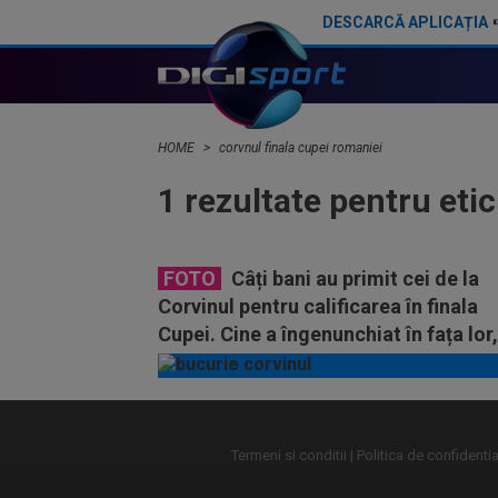
DESCARCĂ APLICAȚIA
HOME
corvnul finala cupei romaniei
1 rezultate pentru eti
FOTO
Câți bani au primit cei de la
Corvinul pentru calificarea în finala
Cupei. Cine a îngenunchiat în fața lor,
vestiar
Termeni si conditii
Politica de confidentia