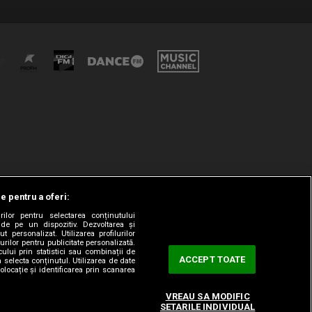
le pentru a oferi:
rilor pentru selectarea conținutului
 de pe un dispozitiv. Dezvoltarea și
t personalizat. Utilizarea profilurilor
urilor pentru publicitate personalizată.
ului prin statistici sau combinații de
ACCEPT TOATE
a selecta conținutul. Utilizarea de date
olocație și identificarea prin scanarea
VREAU SA MODIFIC
SETARILE INDIVIDUAL