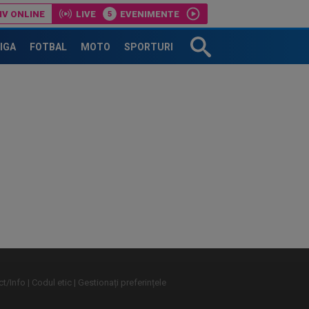
IV ONLINE
LIVE
EVENIMENTE
LIGA
FOTBAL
MOTO
SPORTURI
t/Info
Codul etic
Gestionați preferințele