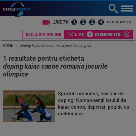
LIVE TV
PROGRAM TV
EXCLUSIV ONLINE
LIVE
EVENIMENTE
HOME
doping kaiac canoe romania jocurile olimpice
1 rezultate pentru eticheta
doping kaiac canoe romania jocurile
olimpice
Sportul românesc, lovit iar de
doping! Componenții lotului de
kaiac canoe, depistați pozitiv cu
meldonium