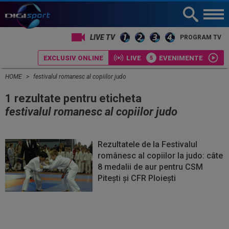
LIVE TV
PROGRAM TV
EXCLUSIV ONLINE
LIVE
EVENIMENTE
HOME
festivalul romanesc al copiilor judo
1 rezultate pentru eticheta
festivalul romanesc al copiilor judo
Rezultatele de la Festivalul
românesc al copiilor la judo: câte
8 medalii de aur pentru CSM
Pitești și CFR Ploiești
Vezi
Vezi