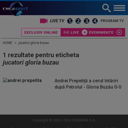
LIVE TV
PROGRAM TV
EXCLUSIV ONLINE
LIVE
EVENIMENTE
HOME
jucatori gloria buzau
1 rezultate pentru eticheta
jucatori gloria buzau
Andrei Prepeliță a cerut întăriri
după Petrolul - Gloria Buzău 0-0
Vezi
Vezi
mai
mai
mult
mult
Copyright © 2026 / DIGI ROMANIA S.A.