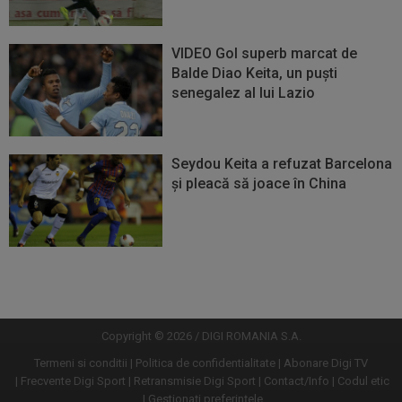
VIDEO Gol superb marcat de
Balde Diao Keita, un puști
senegalez al lui Lazio
Seydou Keita a refuzat Barcelona
și pleacă să joace în China
Vezi
Vezi
mai
mai
mult
mult
Copyright © 2026 / DIGI ROMANIA S.A.
Termeni si conditii
Politica de confidentialitate
Abonare Digi TV
Frecvente Digi Sport
Retransmisie Digi Sport
Contact/Info
Codul etic
Gestionați preferințele