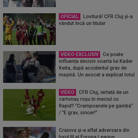
OFICIAL
Lovitură! CFR Cluj și-a
vândut încă un titular
VIDEO EXCLUSIV
Ce poate
influența decisiv soarta lui Kader
Keita, după accidentul grav de
mașină. Un avocat a explicat totul
VIDEO
CFR Cluj, iertată de un
cartonaș roșu în meciul cu
Rapid? ”Crampoanele pe gambă”
/ ”E grav, sincer!”
Craiova și-a aflat adversara din
turul III al Europa League.