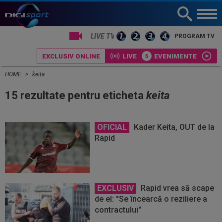
PROGRAM TV
EXCLUSIV ONLINE
LIVE
EVENIMENTE
HOME
keita
15 rezultate pentru eticheta
keita
OFICIAL
Kader Keita, OUT de la
Rapid
EXCLUSIV
Rapid vrea să scape
de el: "Se încearcă o reziliere a
contractului"