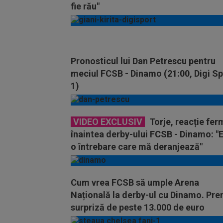
fie rău"
Pronosticul lui Dan Petrescu pentru
meciul FCSB - Dinamo (21:00, Digi Sp
1)
VIDEO EXCLUSIV
Torje, reacție fer
înaintea derby-ului FCSB - Dinamo: "
o întrebare care mă deranjează"
Cum vrea FCSB să umple Arena
Națională la derby-ul cu Dinamo. Pre
surpriză de peste 13.000 de euro