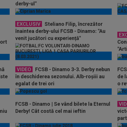
derby-ul"
EXCLUSIV
Steliano Filip, încrezător
înaintea derby-ului FCSB - Dinamo: "Au
EX
venit jucători cu experiență"
ort
Cons
"Art
Din
mă
VIDEO
FCSB - Dinamo 3-3. Derby nebun
FCSB
Este
în deschiderea sezonului. Alb-roşiii au
de l
egalat de trei ori
o re
FCSB - Dinamo | Se vând bilete la Eternul
VI
miu
Derby! Cât costă cel mai ieftin
vict
part