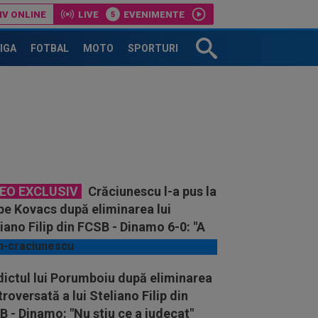
IV ONLINE
LIVE
EVENIMENTE
LIGA
FOTBAL
MOTO
SPORTURI
DEO EXCLUSIV
Crăciunescu l-a pus la
pe Kovacs după eliminarea lui
iano Filip din FCSB - Dinamo 6-0: "A
 simulare!"
dictul lui Porumboiu după eliminarea
roversată a lui Steliano Filip din
 - Dinamo: "Nu știu ce a judecat"