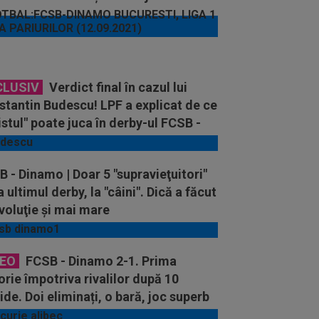
CLUSIV
Verdict final în cazul lui
tantin Budescu! LPF a explicat de ce
istul" poate juca în derby-ul FCSB -
amo
 - Dinamo | Doar 5 "supravieţuitori"
a ultimul derby, la "câini". Dică a făcut
voluţie şi mai mare
DEO
FCSB - Dinamo 2-1. Prima
orie împotriva rivalilor după 10
ide. Doi eliminați, o bară, joc superb