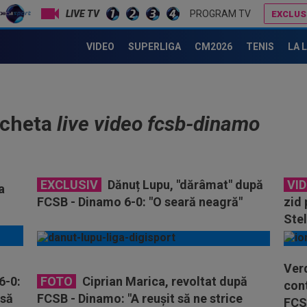
LIVE TV
PROGRAM TV
EXCLUS
VIDEO
SUPERLIGA
CM2026
TENIS
LA 
icheta
live video fcsb-dinamo
EXCLUSIV
Dănuț Lupu, "dărâmat" după
VI
a
FCSB - Dinamo 6-0: "O seară neagră"
zid 
Stel
fost
Ver
6-0:
FOTO
Ciprian Marica, revoltat după
cont
 să
FCSB - Dinamo: "A reușit să ne strice
FCSB