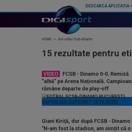
DESCARCĂ APLICAȚIA
HOME
live video fcsb-dinamo
15 rezultate pentru et
VIDEO
FCSB - Dinamo 0-0. Remiză
”albă” pe Arena Națională. Campioan
rămâne departe de play-off
Giani Kiriță, dur după FCSB - Dinamo 
"N-am fost la stadion, am simțit că o