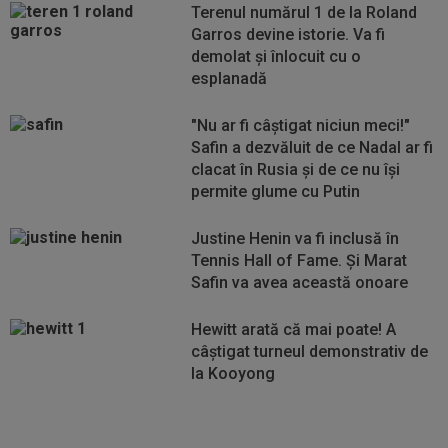
Terenul numărul 1 de la Roland
Garros devine istorie. Va fi
demolat şi înlocuit cu o
esplanadă
"Nu ar fi câștigat niciun meci!"
Safin a dezvăluit de ce Nadal ar fi
clacat în Rusia și de ce nu își
permite glume cu Putin
Justine Henin va fi inclusă în
Tennis Hall of Fame. Și Marat
Safin va avea această onoare
Hewitt arată că mai poate! A
câştigat turneul demonstrativ de
la Kooyong
Vezi
Vezi