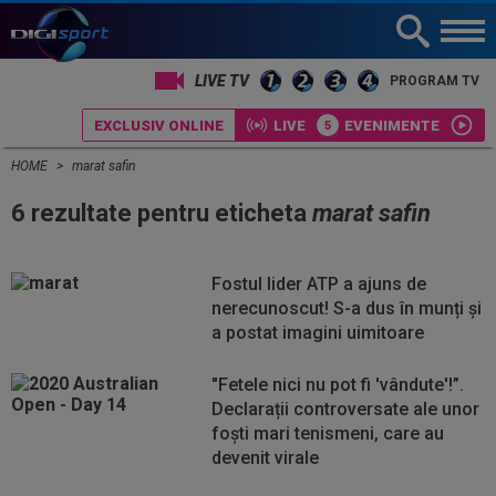
LIVE TV
PROGRAM TV
EXCLUSIV ONLINE
LIVE
EVENIMENTE
HOME
marat safin
6 rezultate pentru eticheta
marat safin
Fostul lider ATP a ajuns de
nerecunoscut! S-a dus în munți și
a postat imagini uimitoare
"Fetele nici nu pot fi 'vândute'!”.
Declarații controversate ale unor
foști mari tenismeni, care au
devenit virale