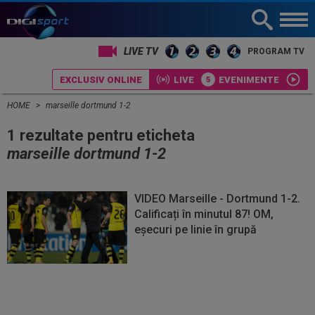
LIVE TV
PROGRAM TV
EXCLUSIV ONLINE
LIVE
EVENIMENTE
HOME
marseille dortmund 1-2
1 rezultate pentru eticheta
marseille dortmund 1-2
VIDEO Marseille - Dortmund 1-2.
Calificați în minutul 87! OM,
eșecuri pe linie în grupă
Vezi
Vezi