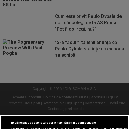
Cum este privit Paulo Dybala de
noii săi colegi de la AS Roma:
”Pot fi doi regi, nu?”
”S-a făcut!” Italienii anunță că
Paulo Dybala s-a înțeles cu noua
sa echipă
Vezi
Vezi
mai
mai
mult
mult
Copyright © 2026 / DIGI ROMANIA S.A.
Termeni si conditii
Politica de confidentialitate
Abonare Digi TV
Frecvente Digi Sport
Retransmisie Digi Sport
Contact/Info
Codul etic
Gestionați preferințele
Versiune desktop
Nouă ne pasă ca datele tale personale să rămână confidențiale
Noi și partenerii noștri
30
stocăm și/sau accesăm informații pe dispozitivul dvs., precum identificatorii cookie unici pentru prelucrarea