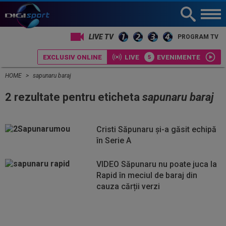
LIVE TV
PROGRAM TV
EXCLUSIV ONLINE
LIVE
EVENIMENTE
HOME
sapunaru baraj
2 rezultate pentru eticheta
sapunaru baraj
Cristi Săpunaru și-a găsit echipă
în Serie A
VIDEO Săpunaru nu poate juca la
Rapid în meciul de baraj din
cauza cărții verzi
Vezi
Vezi