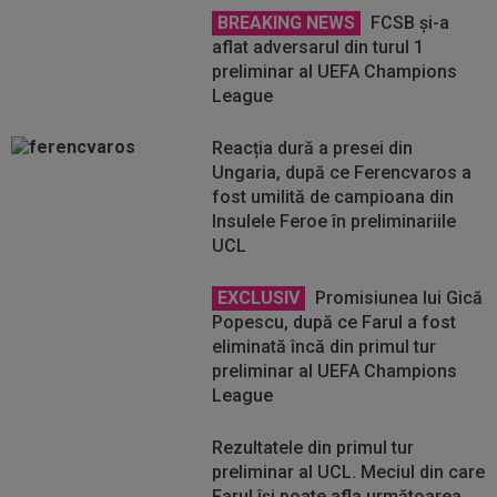
BREAKING NEWS
FCSB și-a
aflat adversarul din turul 1
preliminar al UEFA Champions
League
Reacția dură a presei din
Ungaria, după ce Ferencvaros a
fost umilită de campioana din
Insulele Feroe în preliminariile
UCL
EXCLUSIV
Promisiunea lui Gică
Popescu, după ce Farul a fost
eliminată încă din primul tur
preliminar al UEFA Champions
League
Rezultatele din primul tur
preliminar al UCL. Meciul din care
Farul își poate afla următoarea