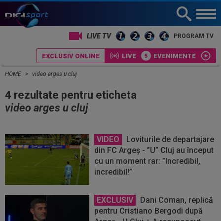
LIVE TV
PROGRAM TV
EXCLUSIV ONLINE
LIVE
EVENIMENTE
HOME
video arges u cluj
4 rezultate pentru eticheta
video arges u cluj
VIDEO
Loviturile de departajare
din FC Argeș - ”U” Cluj au început
cu un moment rar: ”Incredibil,
incredibil!”
EXCLUSIV
Dani Coman, replică
pentru Cristiano Bergodi după