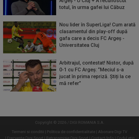
Argeș - U Cluj + A recunoscut
totul, în urma gafei lui Căbuz
Nou lider în SuperLiga! Cum arată
clasamentul din play-off după
gafa care a decis FC Argeș -
Universitatea Cluj
Arbitrajul, contestat! Nistor, după
0-1 cu FC Argeș: ”Meciul s-a
jucat în prima repriză. Știți la ce
mă refer”
Vezi
Vezi
mai
mai
mult
mult
Copyright © 2026 / DIGI ROMANIA S.A.
Termeni si conditii
Politica de confidentialitate
Abonare Digi TV
Frecvente Digi Sport
Retransmisie Digi Sport
Contact/Info
Codul etic