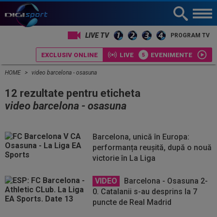
LIVE TV
PROGRAM TV
EXCLUSIV ONLINE
LIVE
EVENIMENTE
HOME
video barcelona - osasuna
12 rezultate pentru eticheta
video barcelona - osasuna
Barcelona, unică în Europa:
performanța reușită, după o nouă
victorie în La Liga
VIDEO
Barcelona - Osasuna 2-
0. Catalanii s-au desprins la 7
puncte de Real Madrid