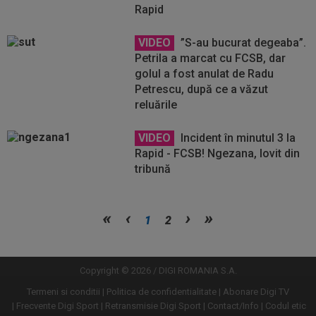
Rapid
VIDEO
”S-au bucurat degeaba”.
Petrila a marcat cu FCSB, dar
golul a fost anulat de Radu
Petrescu, după ce a văzut
reluările
VIDEO
Incident în minutul 3 la
Rapid - FCSB! Ngezana, lovit din
tribună
Vezi
Vezi
1
2
mai
mai
mult
mult
Copyright © 2026 / DIGI ROMANIA S.A.
Termeni si conditii
Politica de confidentialitate
Abonare Digi TV
Frecvente Digi Sport
Retransmisie Digi Sport
Contact/Info
Codul etic