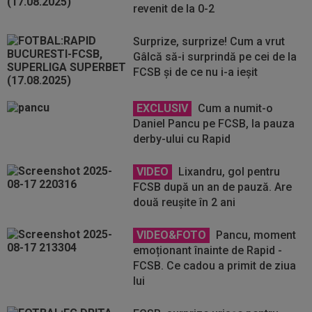
revenit de la 0-2
Surprize, surprize! Cum a vrut
Gâlcă să-i surprindă pe cei de la
FCSB și de ce nu i-a ieșit
EXCLUSIV
Cum a numit-o
Daniel Pancu pe FCSB, la pauza
derby-ului cu Rapid
VIDEO
Lixandru, gol pentru
FCSB după un an de pauză. Are
două reușite în 2 ani
VIDEO&FOTO
Pancu, moment
emoționant înainte de Rapid -
FCSB. Ce cadou a primit de ziua
lui