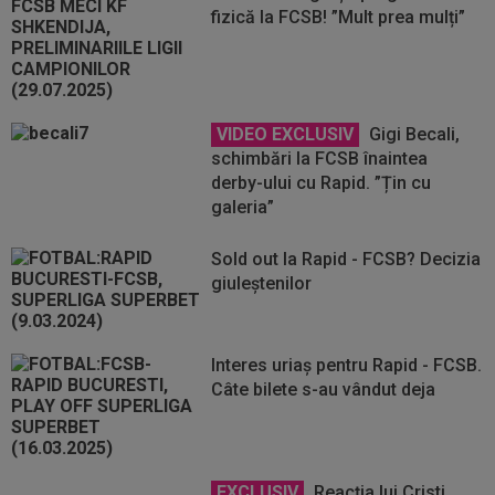
fizică la FCSB! ”Mult prea mulți”
VIDEO EXCLUSIV
Gigi Becali,
schimbări la FCSB înaintea
derby-ului cu Rapid. ”Țin cu
galeria”
Sold out la Rapid - FCSB? Decizia
giuleștenilor
Interes uriaș pentru Rapid - FCSB.
Câte bilete s-au vândut deja
EXCLUSIV
Reacția lui Cristi