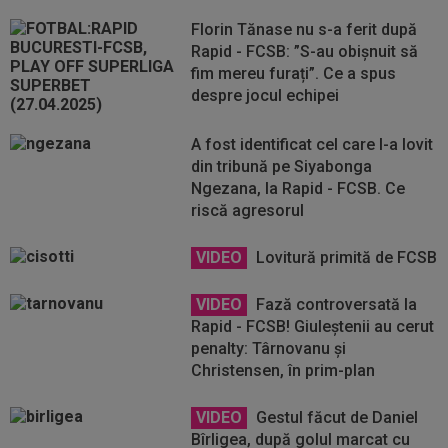
Florin Tănase nu s-a ferit după
Rapid - FCSB: ”S-au obișnuit să
fim mereu furați”. Ce a spus
despre jocul echipei
A fost identificat cel care l-a lovit
din tribună pe Siyabonga
Ngezana, la Rapid - FCSB. Ce
riscă agresorul
VIDEO
Lovitură primită de FCSB
VIDEO
Fază controversată la
Rapid - FCSB! Giuleștenii au cerut
penalty: Târnovanu și
Christensen, în prim-plan
VIDEO
Gestul făcut de Daniel
Bîrligea, după golul marcat cu