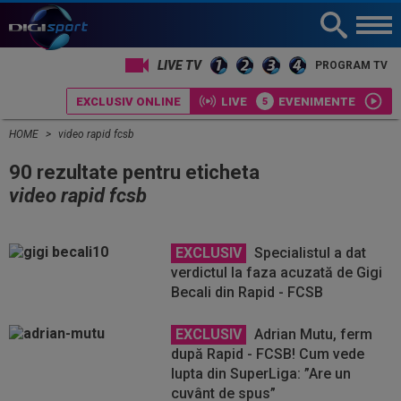
LIVE TV
PROGRAM TV
EXCLUSIV ONLINE
LIVE
EVENIMENTE
HOME
video rapid fcsb
90 rezultate pentru eticheta
video rapid fcsb
EXCLUSIV
Specialistul a dat
verdictul la faza acuzată de Gigi
Becali din Rapid - FCSB
EXCLUSIV
Adrian Mutu, ferm
după Rapid - FCSB! Cum vede
lupta din SuperLiga: ”Are un
cuvânt de spus”