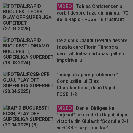
VIDEO
Tobias Christensen a
vorbit despre faza din minutul 70
de la Rapid - FCSB: ”E frustrant”
Ce a spus Claudiu Petrila despre
faza la care Florin Tănase a
cerut al doilea cartonaș galben
împotriva lui
”Încep să apară problemele”
Concluziile lui Elias
Charalambous, după Rapid -
FCSB 1-2
VIDEO
Daniel Bîrligea i-a
”înțepat” pe cei de la Rapid, după
victoria din Giulești: ”Scorul e 2-1
și FCSB e pe primul loc”