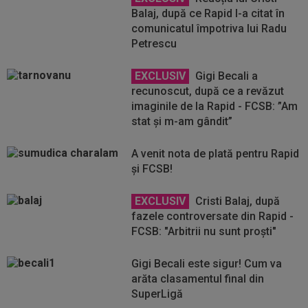
Balaj, după ce Rapid l-a citat în
comunicatul împotriva lui Radu
Petrescu
EXCLUSIV
Gigi Becali a
recunoscut, după ce a revăzut
imaginile de la Rapid - FCSB: ”Am
stat și m-am gândit”
A venit nota de plată pentru Rapid
și FCSB!
EXCLUSIV
Cristi Balaj, după
fazele controversate din Rapid -
FCSB: "Arbitrii nu sunt proști"
Gigi Becali este sigur! Cum va
arăta clasamentul final din
SuperLigă