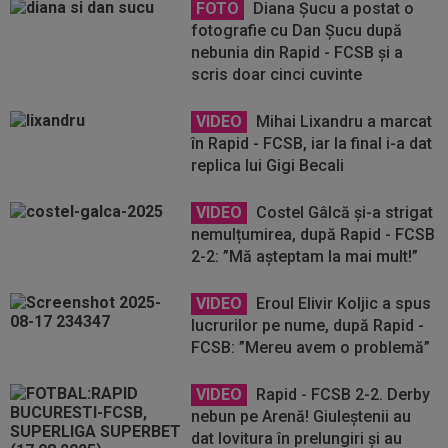
FOTO
Diana Șucu a postat o
fotografie cu Dan Șucu după
nebunia din Rapid - FCSB și a
scris doar cinci cuvinte
VIDEO
Mihai Lixandru a marcat
în Rapid - FCSB, iar la final i-a dat
replica lui Gigi Becali
VIDEO
Costel Gâlcă și-a strigat
nemulțumirea, după Rapid - FCSB
2-2: ”Mă așteptam la mai mult!”
VIDEO
Eroul Elivir Koljic a spus
lucrurilor pe nume, după Rapid -
FCSB: ”Mereu avem o problemă”
VIDEO
Rapid - FCSB 2-2. Derby
nebun pe Arenă! Giuleștenii au
dat lovitura în prelungiri și au