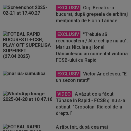
EXCLUSIV
Gigi Becali s-a
bucurat, după greșeala de arbitraj
menționată de Florin Tănase
EXCLUSIV
"Trebuie să
recunoaștem / Alte echipe nu au".
Marius Niculae și Ionel
Dănciulescu au comentat victoria
FCSB-ului cu Rapid
EXCLUSIV
Victor Angelescu: "E
un sezon ratat!"
VIDEO
A văzut ce a făcut
Tănase în Rapid - FCSB și nu s-a
abținut: ”Grosolan. Ridicol de-a
dreptul”
A răbufnit, după cea mai