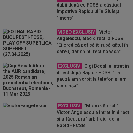
dubii după ce FCSB a câștigat
împotriva Rapidului în Giulești:
”Imens”
VIDEO EXCLUSIV
Victor
Angelescu, atac direct la FCSB:
”Ei cred că pot să îți rupă gâtul în
careu, dar să nu recunoască”
EXCLUSIV
Gigi Becali a intrat în
direct după Rapid - FCSB: ”La
pauză am vorbit la telefon și am
spus așa”
EXCLUSIV
”M-am săturat!”
Victor Angelescu a intrat în direct
și a făcut praf arbitrajul de la
Rapid - FCSB