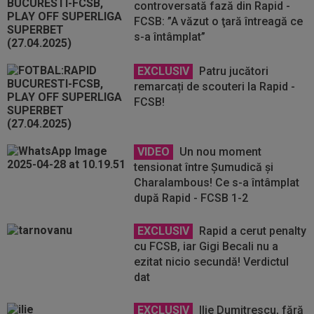
controversată fază din Rapid -
FCSB: ”A văzut o ţară întreagă ce
s-a întâmplat”
EXCLUSIV
Patru jucători
remarcați de scouteri la Rapid -
FCSB!
VIDEO
Un nou moment
tensionat între Șumudică și
Charalambous! Ce s-a întâmplat
după Rapid - FCSB 1-2
EXCLUSIV
Rapid a cerut penalty
cu FCSB, iar Gigi Becali nu a
ezitat nicio secundă! Verdictul
dat
EXCLUSIV
Ilie Dumitrescu, fără