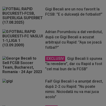
Gigi Becali are un nou favorit la
FCSB: ”E o dulceață de fotbalist!”
Adrian Porumboiu a dat verdictul,
după ce Gigi Becali a acuzat
arbitrajul cu Rapid: ”Așa se joacă
fotbal?”
EXCLUSIV
Gigi Becali îi spunea
”la revedere”, dar cu Rapid a fost
”cel mai bun de la FCSB”
Fail! Gigi Becali l-a anunțat direct,
după 2-2 cu Rapid: ”Nu poate
nimic. Niciodată nu va mai juca
acolo”