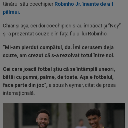
tânărul său coechipier
Robinho Jr. înainte de a-l
pălmui.
Chiar și așa, cei doi coechipieri s-au împăcat și ”Ney”
și-a prezentat scuzele în fața fiului lui Robinho.
”Mi-am pierdut cumpătul, da. Îmi cerusem deja
scuze, am crezut că s-a rezolvat totul între noi.
Cei care joacă fotbal știu că se întâmplă uneori,
bătăi cu pumni, palme, de toate. Așa e fotbalul,
face parte din joc”,
a spus Neymar, citat de presa
internațională.