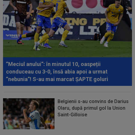
”Meciul anului”: în minutul 10, oaspeții
conduceau cu 3-0, însă abia apoi a urmat
”nebunia”! S-au mai marcat ȘAPTE goluri
Belgienii s-au convins de Darius
Olaru, după primul gol la Union
Saint-Gilloise