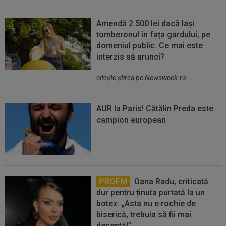
Amendă 2.500 lei dacă lași
tomberonul în fața gardului, pe
domeniul public. Ce mai este
interzis să arunci?
citeşte ştirea pe Newsweek.ro
AUR la Paris! Cătălin Preda este
campion european
PROFM
Oana Radu, criticată
dur pentru ținuta purtată la un
botez: „Asta nu e rochie de
biserică, trebuia să fii mai
decentă!”