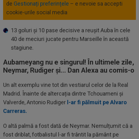
de
Gestionați preferințele
– e nevoie sa accepti
cookie-urile social media
13 goluri și 10 pase decisive a reușit Auba în cele
40 de meciuri jucate pentru Marseille în această
stagiune.
Aubameyang nu e singurul! În ultimele zile,
Neymar, Rudiger și... Dan Alexa au comis-o
Un alt exemplu vine tot din vestiarul celor de la Real
Madrid. Înainte de altercația dintre Tchouameni și
Valverde, Antonio Rudiger
l-ar fi pălmuit pe Alvaro
Carreras.
O altă palmă a fost dată de Neymar. Nemulțumit că a
fost driblat, fotbalistul l-ar fi trântit la pământ pe