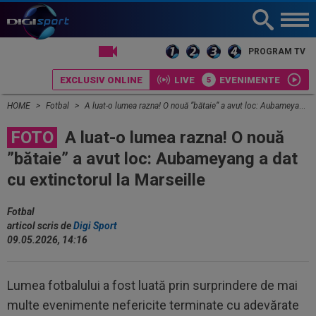
LIVE TV
PROGRAM TV
EXCLUSIV ONLINE
LIVE
EVENIMENTE
HOME
Fotbal
A luat-o lumea razna! O nouă ”bătaie” a avut loc: Aubameyang a dat cu extinctorul la Marseille
FOTO
A luat-o lumea razna! O nouă
”bătaie” a avut loc: Aubameyang a dat
cu extinctorul la Marseille
Fotbal
articol scris de
Digi Sport
09.05.2026, 14:16
Lumea fotbalului a fost luată prin surprindere de mai
multe evenimente nefericite terminate cu adevărate