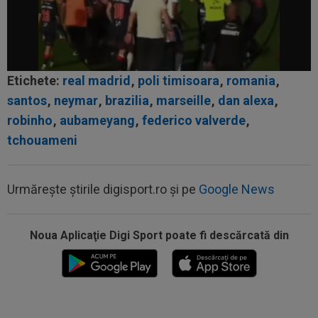
Etichete:
real madrid
,
poli timisoara
,
romania
,
santos
,
neymar
,
brazilia
,
marseille
,
dan alexa
,
robinho
,
aubameyang
,
federico valverde
,
tchouameni
Urmărește știrile digisport.ro și pe
Google News
Noua Aplicaţie Digi Sport poate fi descărcată din
08:52
După 1.085 de zile! Adrian Mazilu a dat primul
gol pentru Dinamo și nu s-a...