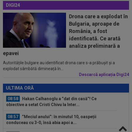
DIGI24
08:43
Universitatea Craiova - FC Argeș, LIVE VIDEO,
21:30, DGS 1. Un jucător a plecat...
Drona care a explodat în
Bulgaria, aproape de
08:25
Lovitură uriașă: abia transferat de
România, a fost
Trabzonspor, s-a accidentat în minutul 20...
identificată. Ce arată
08:10
Noul transfer al lui Real Madrid l-a lăsat
analiza preliminară a
”mască” la debut: Jose Mourinho...
epavei
Autoritățile bulgare au identificat drona care s-a prăbușit și a
08:05
Belgienii s-au convins de Darius Olaru, după
explodat sâmbătă dimineață în...
primul gol la Union Saint-Gilloise
Descarcă aplicația Digi24
09:03
Petrolul - Oțelul, LIVE VIDEO, 18:30, Digi Sport
1. Moldovenii s-au impus cu...
ULTIMA ORĂ
08:58
Hakan Calhanoglu a ”dat din casă”! Ce
obiective a setat Cristi Chivu la Inter...
08:57
”Meciul anului”: în minutul 10, oaspeții
conduceau cu 3-0, însă abia apoi a...