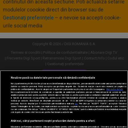
continutul din aceasta sectiune. Poti actualiza setarile
modulelor coookie direct din browser sau de
Gestionați preferințele
– e nevoie sa accepti cookie-
urile social media
Copyright © 2026 / DIGI ROMANIA S.A.
Termeni si conditii
Politica de confidentialitate
Abonare Digi TV
Frecvente Digi Sport
Retransmisie Digi Sport
Contact/Info
Codul etic
Gestionați preferințele
Versiune desktop
Nouă ne pasă ca datele tale personale să rămână confidențiale
Noi și partenerii noștri
30
stocăm și/sau accesăm informații pe dispozitivul dvs., precum identificatorii cookie unici pentru prelucrarea
datelor cu caracter personal. Puteți accepta sau gestiona alegerile dvs. făcând clic mai jos sau în orice moment, pe pagina cu
politica de confidențialitate. Aceste alegeri vor fi raportate partenerilor noștri și nu vă vor afecta navigarea.
Mai multe detalii
Noi si partenerii nostri (retelele de socializare si agentiile de publicitate partenere, precum si furnizorii nostri de servicii de date
analitice) prelucram date pentru a permite website-ului sa functioneze, pentru a personaliza continutul si anunturile publicitare afisate
in functie de interesele si/sau profilul dvs., pentru a va oferi functionalitati aferente retelelor de socializare si pentru a analiza
traficul pe website. Beneficiati de drepturile prevazute de art. 15-22 din GDPR in legatura cu prelucrarea datelor cu caracter
personal. Aceste drepturi pot fi exercitate prin modalitatea indicata
aici
. Prin click pe “ACCEPT TOATE”, acceptati folosirea
tuturor Tehnologiilor de tip Cookie, care implica inclusiv acceptul dvs. cu privire la stocarea/accesarea informatiilor de catre Vendor-ii
cu care colaboram. Prin click pe “VREAU SA MODIFIC SETARILE INDIVIDUAL” puteti schimba preferintele in mod individual, mai putin
cele legate de cookie strict necesare pentru functionarea website-ului.
Atât noi, cât și partenerii noștri prelucrăm datele pentru a oferi:
Măsurarea performanței reclamelor. Utilizarea profilurilor pentru selectarea conținutului personalizat. Stocarea și/sau accesarea