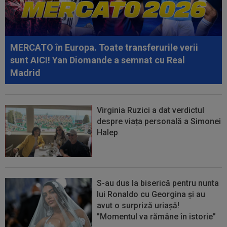
conduceau cu 3-0, însă abia apoi a...
08:52
După 1.085 de zile! Adrian Mazilu a dat primul
gol pentru Dinamo și nu s-a...
MERCATO în Europa. Toate transferurile verii
08:43
Universitatea Craiova - FC Argeș, LIVE VIDEO,
sunt AICI! Yan Diomande a semnat cu Real
21:30, DGS 1. Un jucător a plecat...
Madrid
Virginia Ruzici a dat verdictul
despre viața personală a Simonei
Halep
S-au dus la biserică pentru nunta
lui Ronaldo cu Georgina și au
avut o surpriză uriașă!
”Momentul va rămâne în istorie”