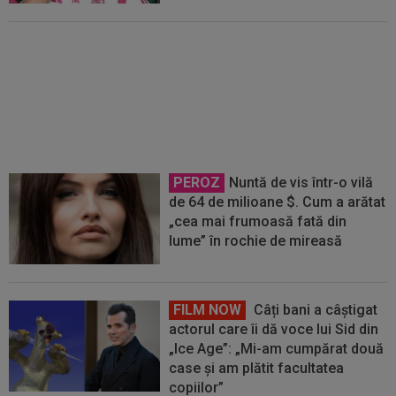
Ferencvaros - Real Madrid 1-2, la
Budapesta. Mourinho rămâne
neînvins în al doilea mandat
PEROZ
Nuntă de vis într-o vilă
de 64 de milioane $. Cum a arătat
„cea mai frumoasă fată din
lume” în rochie de mireasă
FILM NOW
Câți bani a câștigat
actorul care îi dă voce lui Sid din
„Ice Age”: „Mi-am cumpărat două
case și am plătit facultatea
copiilor”