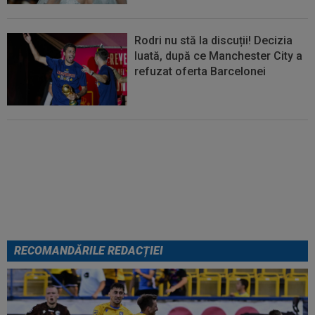
Rodri nu stă la discuții! Decizia
luată, după ce Manchester City a
refuzat oferta Barcelonei
Cel mai bine plătit jucător din
SuperLigă a devenit liber! Gigi
Becali spunea: ”Pregătesc o
bombă! Bani mulți”
RECOMANDĂRILE REDACȚIEI