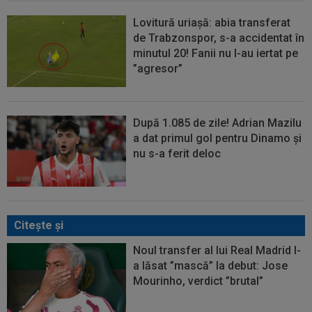
Lovitură uriașă: abia transferat
de Trabzonspor, s-a accidentat în
minutul 20! Fanii nu l-au iertat pe
”agresor”
După 1.085 de zile! Adrian Mazilu
a dat primul gol pentru Dinamo și
nu s-a ferit deloc
Citeşte şi
Noul transfer al lui Real Madrid l-
a lăsat ”mască” la debut: Jose
Mourinho, verdict ”brutal”