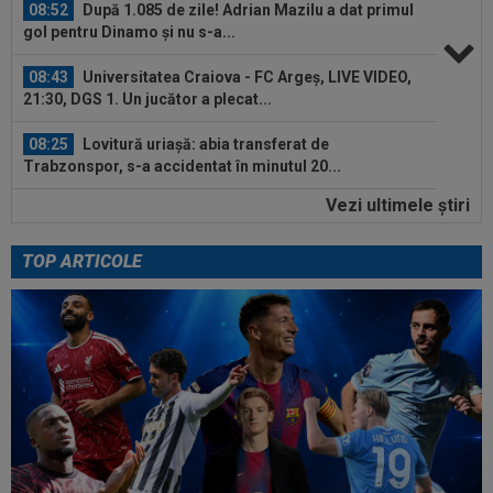
08:52
După 1.085 de zile! Adrian Mazilu a dat primul
gol pentru Dinamo și nu s-a...
08:43
Universitatea Craiova - FC Argeș, LIVE VIDEO,
21:30, DGS 1. Un jucător a plecat...
08:25
Lovitură uriașă: abia transferat de
Trabzonspor, s-a accidentat în minutul 20...
Vezi ultimele ştiri
08:10
Noul transfer al lui Real Madrid l-a lăsat
”mască” la debut: Jose Mourinho...
TOP ARTICOLE
08:05
Belgienii s-au convins de Darius Olaru, după
primul gol la Union Saint-Gilloise
09:03
Petrolul - Oțelul, LIVE VIDEO, 18:30, Digi Sport
1. Moldovenii s-au impus cu...
08:58
Hakan Calhanoglu a ”dat din casă”! Ce
obiective a setat Cristi Chivu la Inter...
08:57
”Meciul anului”: în minutul 10, oaspeții