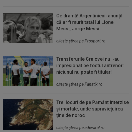
Ce dramă! Argentinienii anunță
că ar fi murit tatăl lui Lionel
Messi, Jorge Messi
citeşte ştirea pe Prosport.ro
Transferurile Craiovei nu l-au
impresionat pe fostul antrenor:
niciunul nu poate fi titular!
citeşte ştirea pe Fanatik.ro
Trei locuri de pe Pământ interzise
și mortale, unde supraviețuirea
ține de noroc
citeşte ştirea pe adevarul.ro