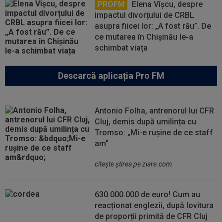
PROFM
Elena Vîșcu, despre
impactul divorțului de CRBL
asupra fiicei lor: „A fost rău”. De
ce mutarea în Chișinău le-a
schimbat viața
Descarcă aplicația Pro FM
Antonio Folha, antrenorul lui CFR
Cluj, demis după umilința cu
Tromso: „Mi-e rușine de ce staff
am”
citeşte ştirea pe ziare.com
630.000.000 de euro! Cum au
reacționat englezii, după lovitura
de proporții primită de CFR Cluj