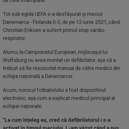
de cele întâmplate.
Tot sub egida UEFA s-a desfășurat și meciul
Danemarca - Finlanda 0-0, de pe 12 iunie 2021, când
Christian Eriksen a suferit primul stop cardio-
respirator.
Atunci, la Campionatul European, mijlocașul lui
Wolfsburg nu avea montat un defibrilator, așa că a
trebuit să fie resuscitat manual de către medicii din
echipa națională a Danemarcei.
Acum, norocul fotbalistului a fost dispozitivul
electronic, așa cum a explicat medicul principal al
echipei naționale:
"La cum înțeleg eu, cred că defibrilatorul i s-a
activat în timpul meciului. L-am văzut când a pus