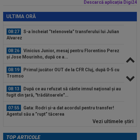
Descarcă aplicația Digi24
08:30
UTA - Rapid, LIVE VIDEO, ora 21:00, în direct la
Digi Sport 1. Se anunță un...
ULTIMA ORĂ
08:27
S-a încheiat ”telenovela” transferului lui Julian
Alvarez
08:26
Vinicius Junior, mesaj pentru Florentino Perez
și Jose Mourinho, după ce a...
08:19
Primul jucător OUT de la CFR Cluj, după 0-5 cu
Tromso
08:13
După ce au refuzat să cânte imnul naţional şi au
fugit din ţară, "trădătoarele"...
07:55
Gata: Rodri și-a dat acordul pentru transfer!
Agentul său a ”rupt” tăcerea
Vezi ultimele ştiri
08:58
Fără milă: 6-1 și sunt ca și calificați în play-off
TOP ARTICOLE