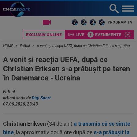
LIVE TV
PROGRAM TV
EXCLUSIV ONLINE
LIVE
EVENIMENTE
HOME
Fotbal
A venit și reacția UEFA, după ce Christian Eriksen s-a prăbușit pe teren în Danemarca - Ucraina
A venit și reacția UEFA, după ce
Christian Eriksen s-a prăbușit pe teren
în Danemarca - Ucraina
Fotbal
articol scris de
Digi Sport
07.06.2026, 23:43
Christian Eriksen
(34 de ani)
a transmis că se simte
bine
, la aproximativ două ore după ce
s-a prăbușit la