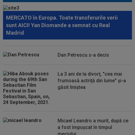
08:47
VIDEO EXCLUSIV
Dan Nistor a spus cum se
menține în formă, la 38 de ani: ”Sunt de la țară!”
MERCATO în Europa. Toate transferurile verii
08:30
UTA - Rapid, LIVE VIDEO, ora 21:00, în direct la
sunt AICI! Yan Diomande a semnat cu Real
Digi Sport 1. Se anunță un...
Madrid
08:27
S-a încheiat ”telenovela” transferului lui Julian
Alvarez
Dan Petrescu s-a decis
08:26
Vinicius Junior, mesaj pentru Florentino Perez
și Jose Mourinho, după ce a...
La 3 ani de la divorț, "cea mai
frumoasă actriță din lume" și-a
găsit liniștea
Micael Leandro a murit, după ce
a fost împușcat în timpul
meciului