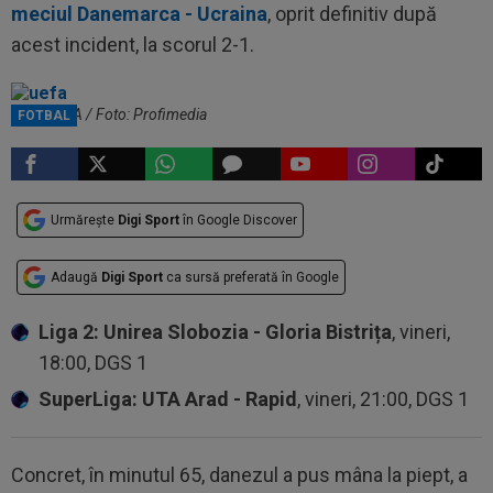
meciul Danemarca - Ucraina
, oprit definitiv după
acest incident, la scorul 2-1.
Sigla UEFA / Foto: Profimedia
FOTBAL
Urmărește
Digi Sport
în Google Discover
Adaugă
Digi Sport
ca sursă preferată în Google
Liga 2: Unirea Slobozia - Gloria Bistrița
, vineri,
18:00, DGS 1
SuperLiga: UTA Arad - Rapid
, vineri, 21:00, DGS 1
Concret, în minutul 65, danezul a pus mâna la piept, a