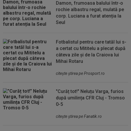
Damon, frumoasa balului într-o
rochie albastru regal, mulată pe
corp. Luciana a furat atenția la
Seul
Fotbalistul pentru care tatăl lui s-
a certat cu Mititelu a plecat după
câteva zile și de la Craiova lui
Mihai Rotaru
citeşte ştirea pe Prosport.ro
"Curăț tot!" Neluțu Varga, furios
după umilința CFR Cluj - Tromso
0-5
citeşte ştirea pe Fanatik.ro