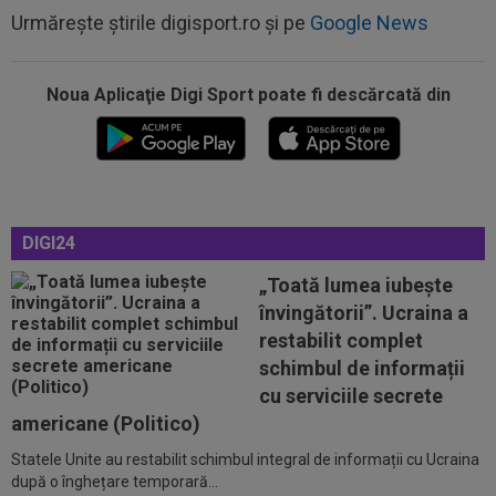
Urmărește știrile digisport.ro și pe
Google News
08:27
S-a încheiat ”telenovela” transferului lui Julian
Alvarez
Noua Aplicaţie Digi Sport poate fi descărcată din
08:26
Vinicius Junior, mesaj pentru Florentino Perez
și Jose Mourinho, după ce a...
08:19
Primul jucător OUT de la CFR Cluj, după 0-5 cu
Tromso
DIGI24
08:13
După ce au refuzat să cânte imnul naţional şi au
fugit din ţară, "trădătoarele"...
„Toată lumea iubește
învingătorii”. Ucraina a
07:55
Gata: Rodri și-a dat acordul pentru transfer!
restabilit complet
Agentul său a ”rupt” tăcerea
schimbul de informații
08:58
Fără milă: 6-1 și sunt ca și calificați în play-off
cu serviciile secrete
americane (Politico)
Statele Unite au restabilit schimbul integral de informații cu Ucraina
08:47
VIDEO EXCLUSIV
Dan Nistor a spus cum se
după o înghețare temporară...
menține în formă, la 38 de ani: ”Sunt de la țară!”