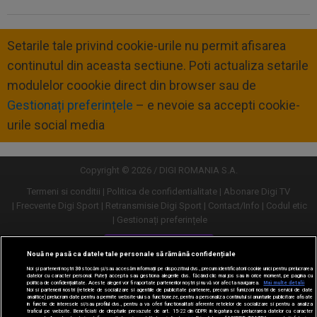
Setarile tale privind cookie-urile nu permit afisarea
continutul din aceasta sectiune. Poti actualiza setarile
modulelor coookie direct din browser sau de
Gestionați preferințele
– e nevoie sa accepti cookie-
urile social media
Copyright © 2026 / DIGI ROMANIA S.A.
Termeni si conditii
Politica de confidentialitate
Abonare Digi TV
Frecvente Digi Sport
Retransmisie Digi Sport
Contact/Info
Codul etic
Gestionați preferințele
Versiune desktop
Nouă ne pasă ca datele tale personale să rămână confidențiale
Noi și partenerii noștri
30
stocăm și/sau accesăm informații pe dispozitivul dvs., precum identificatorii cookie unici pentru prelucrarea
datelor cu caracter personal. Puteți accepta sau gestiona alegerile dvs. făcând clic mai jos sau în orice moment, pe pagina cu
politica de confidențialitate. Aceste alegeri vor fi raportate partenerilor noștri și nu vă vor afecta navigarea.
Mai multe detalii
Noi si partenerii nostri (retelele de socializare si agentiile de publicitate partenere, precum si furnizorii nostri de servicii de date
analitice) prelucram date pentru a permite website-ului sa functioneze, pentru a personaliza continutul si anunturile publicitare afisate
in functie de interesele si/sau profilul dvs., pentru a va oferi functionalitati aferente retelelor de socializare si pentru a analiza
traficul pe website. Beneficiati de drepturile prevazute de art. 15-22 din GDPR in legatura cu prelucrarea datelor cu caracter