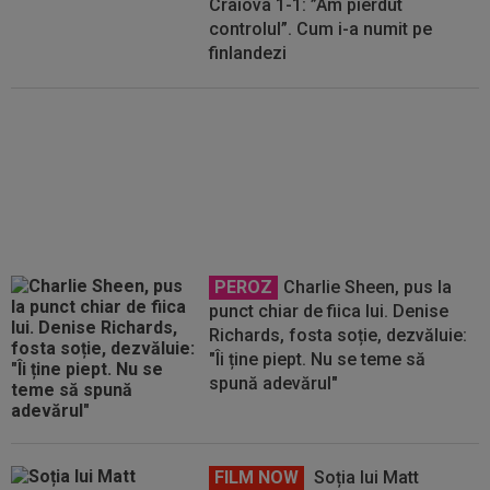
Craiova 1-1: ”Am pierdut
controlul”. Cum i-a numit pe
finlandezi
Modificări ale regulamentului din
UEFA Champions League!
PEROZ
Charlie Sheen, pus la
punct chiar de fiica lui. Denise
Richards, fosta soție, dezvăluie:
"Îi ține piept. Nu se teme să
spună adevărul"
FILM NOW
Soția lui Matt