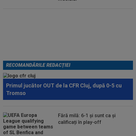
Se încheie "telenovela" verii!
Julian Alvarez a ales
RECOMANDĂRILE REDACȚIEI
Primul jucător OUT de la CFR Cluj, după 0-5 cu
Tromso
Fără milă: 6-1 și sunt ca și
calificați în play-off