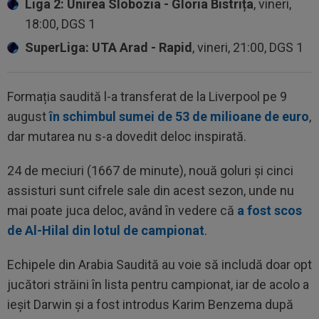
Liga 2: Unirea Slobozia - Gloria Bistrița
, vineri,
18:00, DGS 1
SuperLiga: UTA Arad - Rapid
, vineri, 21:00, DGS 1
Formația saudită l-a transferat de la Liverpool pe 9
august
în schimbul sumei de 53 de milioane de euro
,
dar mutarea nu s-a dovedit deloc inspirată.
24 de meciuri (1667 de minute), nouă goluri și cinci
assisturi sunt cifrele sale din acest sezon, unde nu
mai poate juca deloc, având în vedere că
a fost scos
de Al-Hilal din lotul de campionat
.
Echipele din Arabia Saudită au voie să includă doar opt
jucători străini în lista pentru campionat, iar de acolo a
ieșit Darwin și a fost introdus Karim Benzema după