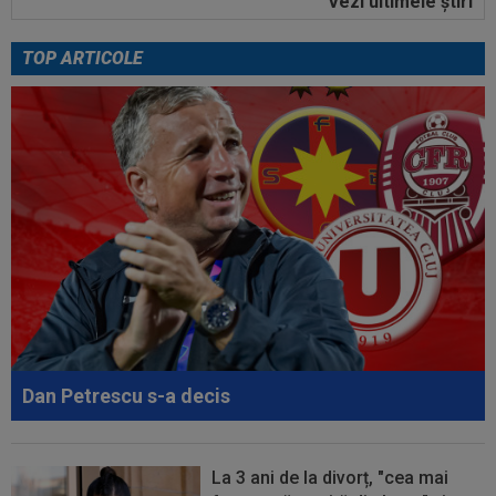
Vezi ultimele ştiri
00:01
EXCLUSIV
Folha, OUT de la CFR Cluj după
dezastrul cu Tromso! ”Îi dau afară pe toți!”...
TOP ARTICOLE
23:52
EXCLUSIV
Gigi Becali: ”Am vândut un jucător
pe 3.000.000 €”
00:43
EXCLUSIV
Lovitură de proporții: Ioan Varga,
gata să renunțe la CFR și să preia alt club...
00:41
EXCLUSIV
Gigi Becali: ”Hai să-ți spun ce face
Mihai Stoica. E prima oară când o zic”
00:34
EXCLUSIV
Dorit iar de Varga la CFR Cluj, Edi
Iordănescu a luat decizia!
00:22
EXCLUSIV
Gică Craioveanu a dat declarația
serii, după KuPS - Craiova: ”Știi cine mă...
Dan Petrescu s-a decis
00:12
Barcelona, 180 de milioane de euro pentru
Rodri!
La 3 ani de la divorț, "cea mai