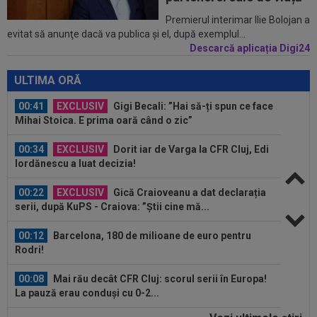
23:52
EXCLUSIV
Gigi Becali: ”Am vândut un jucător
Premierul interimar Ilie Bolojan a
evitat să anunţe dacă va publica şi el, după exemplul...
pe 3.000.000 €”
Descarcă aplicația Digi24
00:43
EXCLUSIV
Lovitură de proporții: Ioan Varga,
gata să renunțe la CFR și să preia alt club...
ULTIMA ORĂ
00:41
EXCLUSIV
Gigi Becali: ”Hai să-ți spun ce face
Mihai Stoica. E prima oară când o zic”
00:34
EXCLUSIV
Dorit iar de Varga la CFR Cluj, Edi
Iordănescu a luat decizia!
00:22
EXCLUSIV
Gică Craioveanu a dat declarația
serii, după KuPS - Craiova: ”Știi cine mă...
00:12
Barcelona, 180 de milioane de euro pentru
Rodri!
00:08
Mai rău decât CFR Cluj: scorul serii în Europa!
La pauză erau conduși cu 0-2...