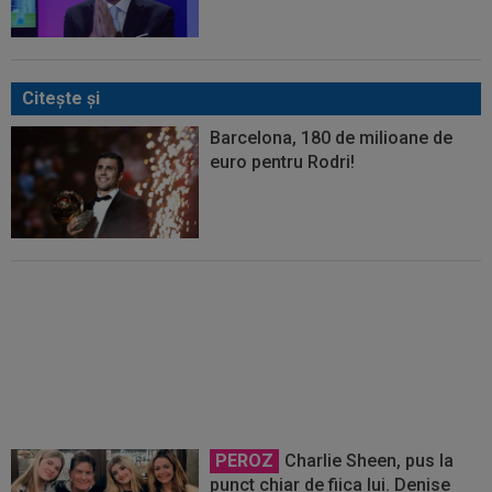
Citeşte şi
Barcelona, 180 de milioane de
euro pentru Rodri!
Enervat după ce a aflat că Rodri
se transferă la Barcelona,
Mourinho s-a dus de urgență la
Florentino Perez
PEROZ
Charlie Sheen, pus la
punct chiar de fiica lui. Denise