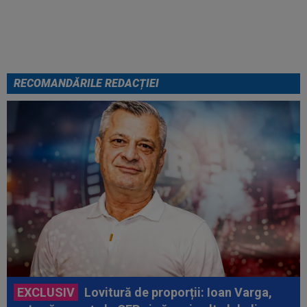
plece”
RECOMANDĂRILE REDACȚIEI
EXCLUSIV
Lovitură de proporții: Ioan Varga,