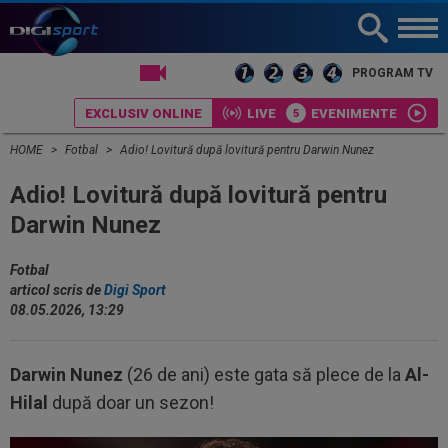
LIVE TV
PROGRAM TV
EXCLUSIV ONLINE
LIVE
EVENIMENTE
HOME
Fotbal
Adio! Lovitură după lovitură pentru Darwin Nunez
Adio! Lovitură după lovitură pentru
Darwin Nunez
Fotbal
articol scris de
Digi Sport
08.05.2026, 13:29
Darwin Nunez
(26 de ani) este gata să plece de la
Al-
Hilal
după doar un sezon!