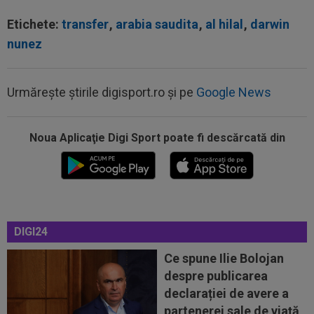
Etichete:
transfer
,
arabia saudita
,
al hilal
,
darwin
nunez
Urmărește știrile digisport.ro și pe
Google News
Noua Aplicaţie Digi Sport poate fi descărcată din
00:22
EXCLUSIV
Gică Craioveanu a dat declarația
serii, după KuPS - Craiova: ”Știi cine mă...
00:12
Barcelona, 180 de milioane de euro pentru
Rodri!
DIGI24
00:08
Mai rău decât CFR Cluj: scorul serii în Europa!
Ce spune Ilie Bolojan
La pauză erau conduși cu 0-2...
despre publicarea
00:01
EXCLUSIV
Folha, OUT de la CFR Cluj după
declarației de avere a
dezastrul cu Tromso! ”Îi dau afară pe toți!”...
partenerei sale de viață