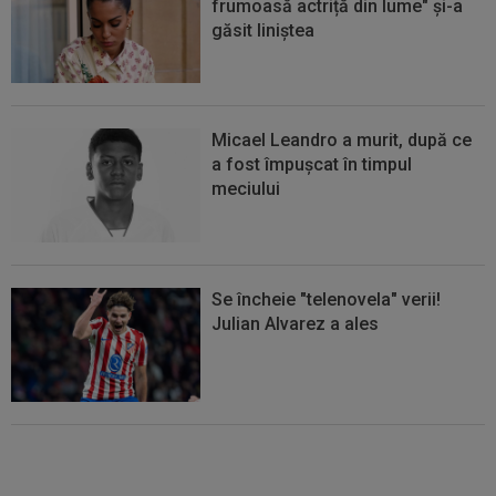
frumoasă actriță din lume" și-a
găsit liniștea
Micael Leandro a murit, după ce
a fost împușcat în timpul
meciului
Se încheie "telenovela" verii!
Julian Alvarez a ales
EXCLUSIV
ADIO, FCSB? A spus-
o fără ocolișuri: ”Trebuie să