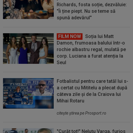
Richards, fosta soție, dezvăluie:
"Îi ține piept. Nu se teme să
spună adevărul"
FILM NOW
Soția lui Matt
Damon, frumoasa balului într-o
rochie albastru regal, mulată pe
corp. Luciana a furat atenția la
Seul
Fotbalistul pentru care tatăl lui s-
a certat cu Mititelu a plecat după
câteva zile și de la Craiova lui
Mihai Rotaru
citeşte ştirea pe Prosport.ro
"Curăț tot!" Neluțu Varga, furios