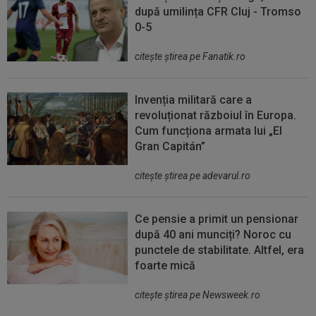
după umilința CFR Cluj - Tromso
0-5
citeşte ştirea pe Fanatik.ro
Invenția militară care a
revoluționat războiul în Europa.
Cum funcționa armata lui „El
Gran Capitán”
citeşte ştirea pe adevarul.ro
Ce pensie a primit un pensionar
după 40 ani munciți? Noroc cu
punctele de stabilitate. Altfel, era
foarte mică
citeşte ştirea pe Newsweek.ro