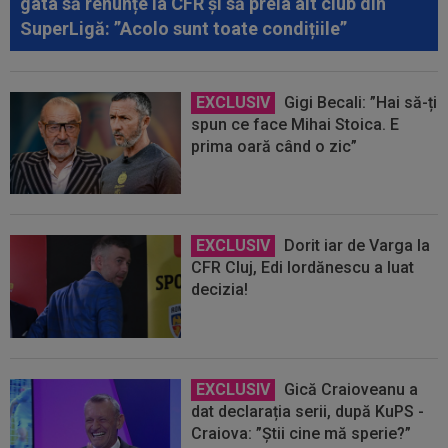
gata să renunțe la CFR și să preia alt club din
SuperLigă: ”Acolo sunt toate condițiile”
EXCLUSIV
Gigi Becali: ”Hai să-ți
spun ce face Mihai Stoica. E
prima oară când o zic”
EXCLUSIV
Dorit iar de Varga la
CFR Cluj, Edi Iordănescu a luat
decizia!
EXCLUSIV
Gică Craioveanu a
dat declarația serii, după KuPS -
Craiova: ”Știi cine mă sperie?”