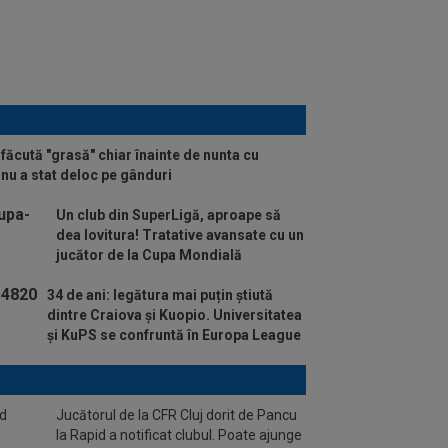
făcută "grasă" chiar înainte de nunta cu
nu a stat deloc pe gânduri
Un club din SuperLigă, aproape să
dea lovitura! Tratative avansate cu un
jucător de la Cupa Mondială
34 de ani: legătura mai puțin știută
dintre Craiova și Kuopio. Universitatea
și KuPS se confruntă în Europa League
nd
Jucătorul de la CFR Cluj dorit de Pancu
la Rapid a notificat clubul. Poate ajunge