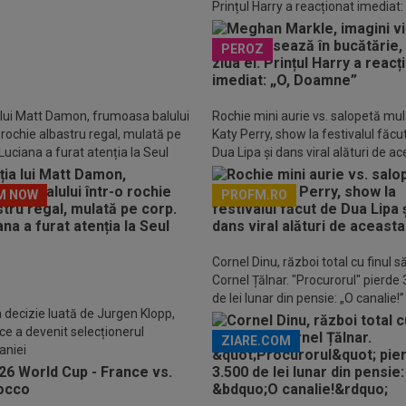
Prințul Harry a reacționat imediat: 
tut palma! Înlocuitorul lui Jurgen
Doamne”
p semnează
PEROZ
 lui Matt Damon, frumoasa balului
Rochie mini aurie vs. salopetă mul
o rochie albastru regal, mulată pe
Katy Perry, show la festivalul făcu
Luciana a furat atenția la Seul
Dua Lipa și dans viral alături de a
M NOW
PROFM.RO
Descarcă aplicația Pr
Cornel Dinu, război total cu finul s
Cornel Țălnar. "Procurorul" pierde
de lei lunar din pensie: „O canalie!”
 decizie luată de Jurgen Klopp,
ce a devenit selecționerul
ZIARE.COM
aniei