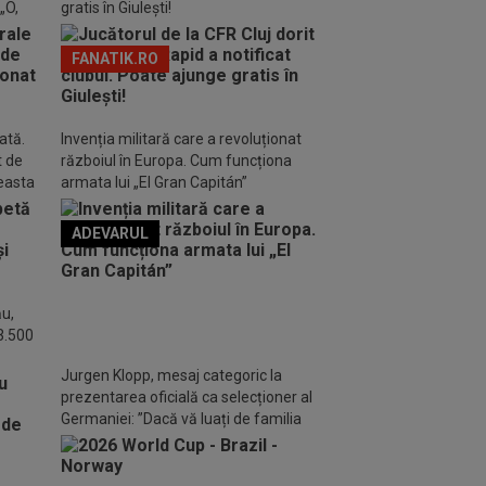
„O,
gratis în Giulești!
FANATIK.RO
ată.
Invenția militară care a revoluționat
t de
războiul în Europa. Cum funcționa
ceasta
armata lui „El Gran Capitán”
ADEVARUL
o FM
ău,
 3.500
Jurgen Klopp, mesaj categoric la
prezentarea oficială ca selecționer al
Germaniei: ”Dacă vă luați de familia
mea, plec”