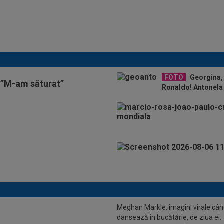
Micael Leandro a murit, după
ce a fost împușcat în timpul
meciului
FOTO
Georgina, 
 ”M-am săturat”
Ronaldo! Antonela 
Meghan Markle, imagini virale câ
dansează în bucătărie, de ziua ei.