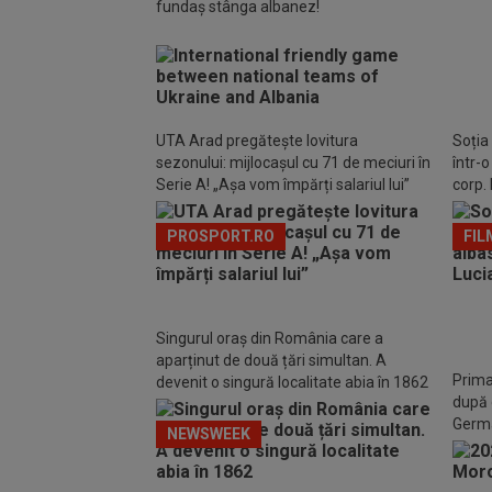
fundaș stânga albanez!
Au bă
Klop
UTA Arad pregătește lovitura
Soția
sezonului: mijlocașul cu 71 de meciuri în
într-
Serie A! „Așa vom împărți salariul lui”
corp. 
PROSPORT.RO
FIL
Singurul oraș din România care a
aparținut de două țări simultan. A
Prima
devenit o singură localitate abia în 1862
după 
Germ
NEWSWEEK