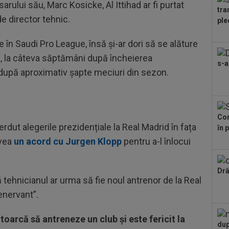
sarului său, Marc Kosicke, Al Ittihad ar fi purtat
lun
tra
11
e director tehnic.
ple
PSG
de.
în Saudi Pro League, însă și-ar dori să se alăture
12
chi
i, la câteva săptămâni după încheierea
s-a
Ant
după aproximativ șapte meciuri din sezon.
12
să 
un..
12
Con
exp
rdut alegerile prezidențiale la Real Madrid în fața
în 
11
avea
un acord cu Jurgen Klopp
pentru a-l înlocui
ști
Uni
11
Dră
 tehnicianul ar urma să fie noul antrenor de la Real
fru
lin
”enervant”.
toarcă să antreneze un club și este fericit la
dup