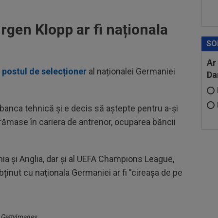
urgen Klopp ar fi naționala
SO
Ar
 postul de selecționer
al naționalei Germaniei
Da
anca tehnică și e decis să aștepte pentru a-și
e rămase în cariera de antrenor, ocuparea băncii
ia și Anglia, dar și al UEFA Champions League,
inut cu naționala Germaniei ar fi ”cireașa de pe
: GettyImages