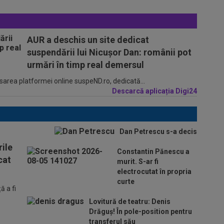
AUR a deschis un site dedicat
suspendării lui Nicușor Dan: românii pot
urmări în timp real demersul
sarea platformei online suspeND.ro, dedicată...
Descarcă aplicația Digi24
Dan Petrescu s-a decis
ile
Constantin Pănescu a
cat
murit. S-ar fi
electrocutat în propria
curte
 a fi
Lovitură de teatru: Denis
Drăguș! În pole-position pentru
transferul său