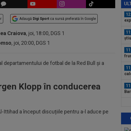
să 
UL
un..
12
r
Adaugă
Digi Sport
ca sursă preferată în Google
exp
11
tea Craiova
, joi, 18:00, DGS 1
ști
romso
, joi, 20:00, DGS 1
Uni
11
fru
lin
l departamentului de fotbal de la Red Bull și a
11
cal
de.
Jurgen Klopp în conducerea
11
Bar
15.
11
rom
Al-Ittihad a început discuțiile pentru a-l aduce pe
”Ha
11
avu