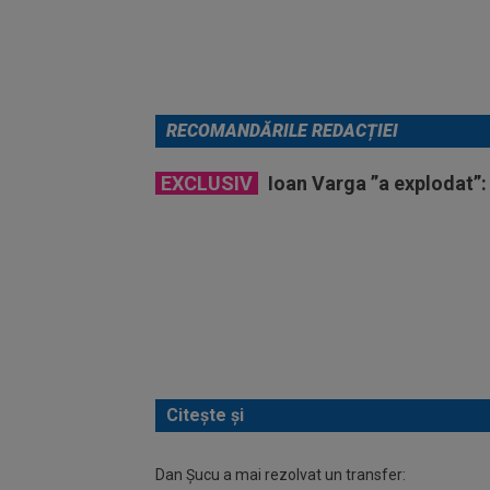
RECOMANDĂRILE REDACȚIEI
EXCLUSIV
Ioan Varga ”a explodat”:
Citește și
Dan Șucu a mai rezolvat un transfer: