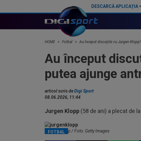
DESCARCĂ APLICAȚIA
Jurgen Klopp, noul selecționer al Germaniei
E gata! Jurgen Klopp urme
HOME
Fotbal
Au început discuțiile cu Jurgen Klopp!
Au început discuț
putea ajunge ant
articol scris de
Digi Sport
08.06.2026, 11:44
Jurgen Klopp
(58 de ani) a plecat de l
Jurgen Klopp / Foto: Getty Images
FOTBAL