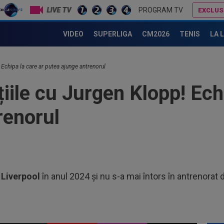
LIVE TV
PROGRAM TV
EXCLUS
ază să fie prezentat oficial la naționala Germaniei
Ioan Varga ”a explodat”: ”M-am săturat”
VIDEO
SUPERLIGA
CM2026
TENIS
LA 
11
cal
de.
11
 Echipa la care ar putea ajunge antrenorul
Bar
iile cu Jurgen Klopp! Echi
15.
11
rom
renorul
”Ha
11
avu
lun
11
PSG
a
Liverpool
în anul 2024 și nu s-a mai întors în antrenorat 
de.
12
chi
Ant
12