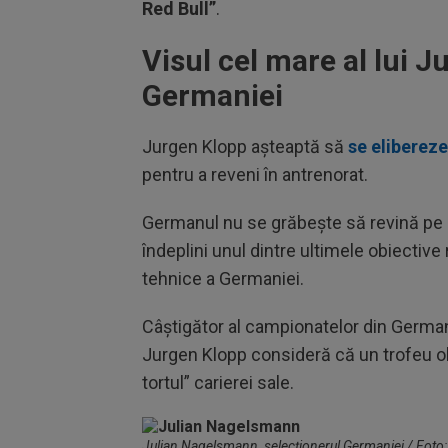
Red Bull”
.
Visul cel mare al lui J
Germaniei
Jurgen Klopp așteaptă să
se elibereze
pentru a reveni în antrenorat.
Germanul nu se grăbește să revină pe b
îndeplini unul dintre ultimele obiectiv
tehnice a Germaniei.
Câștigător al campionatelor din German
Jurgen Klopp consideră că un trofeu obț
tortul” carierei sale.
Julian Nagelsmann, selecționerul Germaniei / Foto