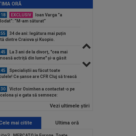
dea lovitura! Tratative avansate cu
TIMA ORĂ
.
:18
EXCLUSIV
Ioan Varga ”a
lodat”: ”M-am săturat”
:55
34 de ani: legătura mai puțin
ută dintre Craiova și Kuopio.
versitatea și...
:45
La 3 ani de la divorț, "cea mai
moasă actriță din lume" și-a găsit
iștea
:45
Specialiștii au făcut toate
culele! Ce șanse are CFR Cluj să treacă
..
:30
Victor Osimhen a contactat-o pe
celona și e gata să semneze:
000.000 de...
Vezi ultimele ştiri
:23
Norvegienii i-au ”luat tare” pe
âni, înainte de CFR Cluj - Tromso:
otici!”
Cele mai citite
Ultima oră
:08
EXCLUSIV
Ioan Andone nu a
t milă de jucătorul plătit cu 25.000€ pe
MERCATO în Europa. Toate