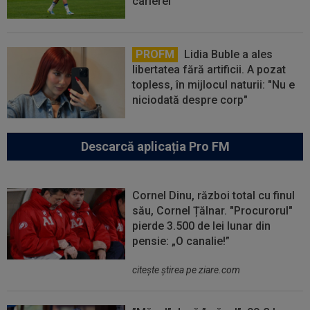
carierei
PROFM
Lidia Buble a ales
libertatea fără artificii. A pozat
topless, în mijlocul naturii: "Nu e
niciodată despre corp"
Descarcă aplicația Pro FM
Cornel Dinu, război total cu finul
său, Cornel Țălnar. "Procurorul"
pierde 3.500 de lei lunar din
pensie: „O canalie!”
citeşte ştirea pe ziare.com