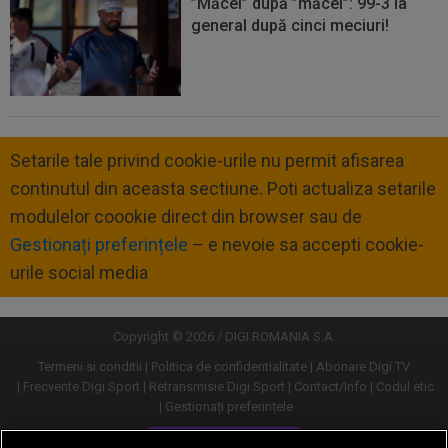
”Măcel” după ”măcel”: 99-3 la
general după cinci meciuri!
Setarile tale privind cookie-urile nu permit afisarea
continutul din aceasta sectiune. Poti actualiza setarile
modulelor coookie direct din browser sau de
Gestionați preferințele
– e nevoie sa accepti cookie-
urile social media
Copyright © 2026 / DIGI ROMANIA S.A.
Termeni si conditii
Politica de confidentialitate
Abonare Digi TV
Frecvente Digi Sport
Retransmisie Digi Sport
Contact/Info
Codul etic
Gestionați preferințele
Versiune desktop