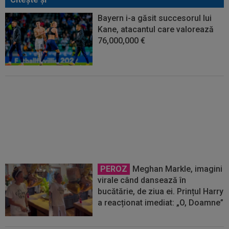
Bayern i-a găsit succesorul lui
Kane, atacantul care valorează
76,000,000 €
Fără milă! Bayern a scos din lot 4
jucători și ”le-a arătat ușa”
PEROZ
Meghan Markle, imagini
virale când dansează în
bucătărie, de ziua ei. Prințul Harry
a reacționat imediat: „O, Doamne”