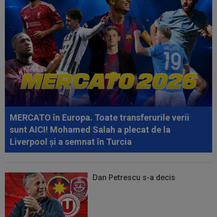
11:45
Specialiștii au făcut toate calculele! Ce șanse
are CFR Cluj să treacă de...
11:30
Victor Osimhen a contactat-o pe Barcelona și e
gata să semneze: 15.000.000 de...
11:23
Norvegienii i-au ”luat tare” pe români, înainte
de CFR Cluj - Tromso: ”Haotici!”
11:08
EXCLUSIV
Ioan Andone nu a avut milă de
jucătorul plătit cu 25.000€ pe lună la FCSB: ”Dă...
MERCATO în Europa. Toate transferurile verii
sunt AICI! Mohamed Salah a plecat de la
Liverpool și a semnat în Turcia
Dan Petrescu s-a decis