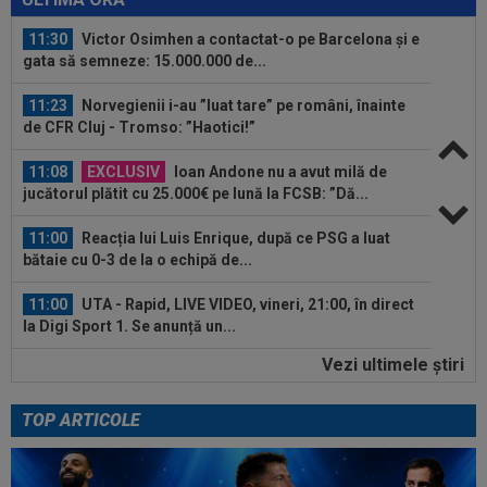
11:30
Victor Osimhen a contactat-o pe Barcelona și e
gata să semneze: 15.000.000 de...
11:23
Norvegienii i-au ”luat tare” pe români, înainte
de CFR Cluj - Tromso: ”Haotici!”
11:08
EXCLUSIV
Ioan Andone nu a avut milă de
jucătorul plătit cu 25.000€ pe lună la FCSB: ”Dă...
11:00
Reacția lui Luis Enrique, după ce PSG a luat
bătaie cu 0-3 de la o echipă de...
11:00
UTA - Rapid, LIVE VIDEO, vineri, 21:00, în direct
la Digi Sport 1. Se anunță un...
Vezi ultimele ştiri
10:38
VIDEO
Messi a strălucit în primul meci ca
titular după Campionatul Mondial 2026
TOP ARTICOLE
11:45
La 3 ani de la divorț, "cea mai frumoasă actriță
din lume" și-a găsit liniștea