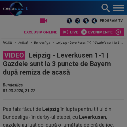
LIVE TV
PROGRAM TV
EXCLUSIV ONLINE
LIVE
EVENIMENTE
HOME
Fotbal
Bundesliga
Leipzig - Leverkusen 1-1 | Gazdele sunt la 3 puncte de Bayern după remiza de acasă
VIDEO
Leipzig - Leverkusen 1-1 |
Gazdele sunt la 3 puncte de Bayern
după remiza de acasă
Bundesliga
01.03.2020, 21:27
Pas fals făcut de
Leipzig
în lupta pentru titlul din
Bundesliga - în derby-ul etapei, cu
Leverkusen
,
gazdele au luat gol după o jumătate de oră de joc.