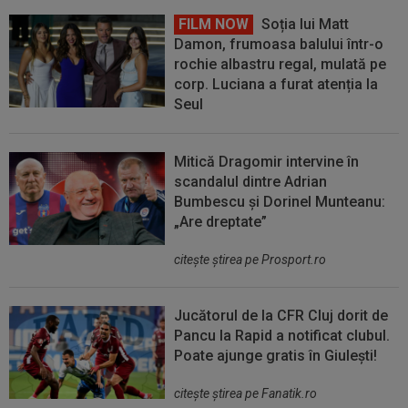
FILM NOW
Soția lui Matt
Damon, frumoasa balului într-o
rochie albastru regal, mulată pe
corp. Luciana a furat atenția la
Seul
Mitică Dragomir intervine în
scandalul dintre Adrian
Bumbescu și Dorinel Munteanu:
„Are dreptate”
citeşte ştirea pe Prosport.ro
Jucătorul de la CFR Cluj dorit de
Pancu la Rapid a notificat clubul.
Poate ajunge gratis în Giulești!
citeşte ştirea pe Fanatik.ro