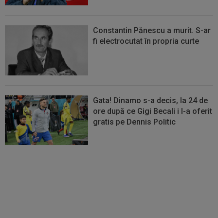
Constantin Pănescu a murit. S-ar
fi electrocutat în propria curte
Gata! Dinamo s-a decis, la 24 de
ore după ce Gigi Becali i l-a oferit
gratis pe Dennis Politic
Lovitură de teatru: Denis Drăguș!
În pole-position pentru transferul
său