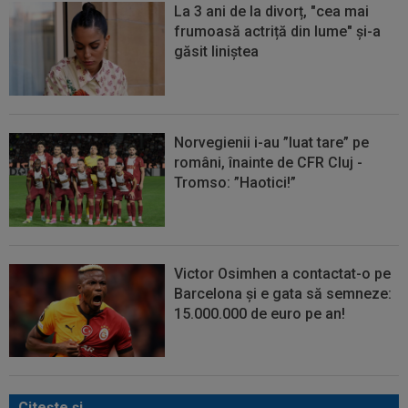
La 3 ani de la divorț, "cea mai
frumoasă actriță din lume" și-a
găsit liniștea
Norvegienii i-au ”luat tare” pe
români, înainte de CFR Cluj -
Tromso: ”Haotici!”
Victor Osimhen a contactat-o pe
Barcelona și e gata să semneze:
15.000.000 de euro pe an!
Citeşte şi