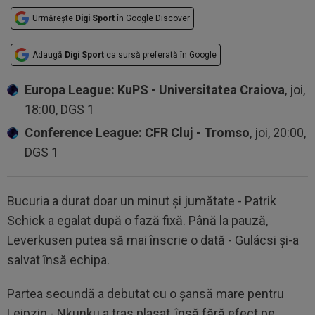
Urmărește
Digi Sport
în Google Discover
Adaugă
Digi Sport
ca sursă preferată în Google
Europa League: KuPS - Universitatea Craiova
, joi,
18:00, DGS 1
Conference League: CFR Cluj - Tromso
, joi, 20:00,
DGS 1
Bucuria a durat doar un minut şi jumătate - Patrik
Schick a egalat după o fază fixă. Până la pauză,
Leverkusen putea să mai înscrie o dată - Gulácsi şi-a
salvat însă echipa.
Partea secundă a debutat cu o şansă mare pentru
Leipzig - Nkunku a tras plasat, însă fără efect pe