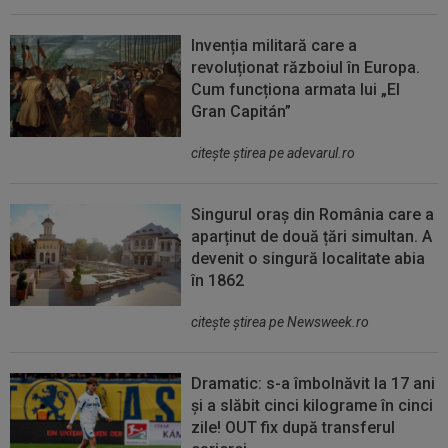
Invenția militară care a
revoluționat războiul în Europa.
Cum funcționa armata lui „El
Gran Capitán”
citeşte ştirea pe adevarul.ro
Singurul oraș din România care a
aparținut de două țări simultan. A
devenit o singură localitate abia
în 1862
citeşte ştirea pe Newsweek.ro
Dramatic: s-a îmbolnăvit la 17 ani
și a slăbit cinci kilograme în cinci
zile! OUT fix după transferul