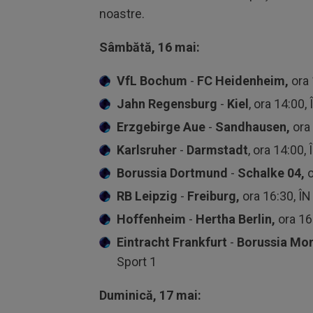
noastre.
Sâmbătă, 16 mai:
VfL Bochum
-
FC Heidenheim,
ora 
Jahn Regensburg
-
Kiel
, ora 14:00,
Erzgebirge Aue
-
Sandhausen,
ora 
Karlsruher
-
Darmstadt
, ora 14:00,
Borussia Dortmund
-
Schalke 04,
o
RB Leipzig
-
Freiburg,
ora 16:30, ÎN
Hoffenheim
-
Hertha Berlin,
ora 16
Eintracht Frankfurt
-
Borussia Mo
Sport 1
Duminică, 17 mai: