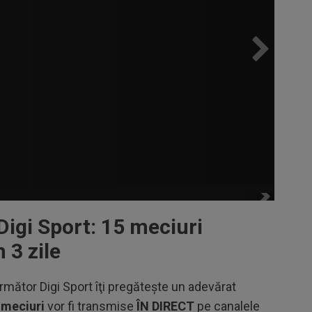
Digi Sport: 15 meciuri
 3 zile
rmător Digi Sport îţi pregăteşte un adevărat
 meciuri
vor fi transmise
ÎN DIRECT
pe canalele