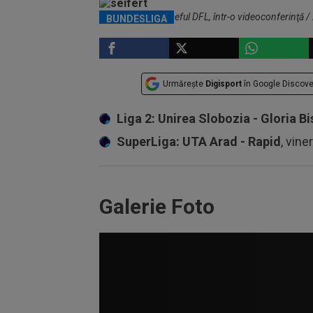
Christian Seifert, şeful DFL, într-o videoconferinţă 
BUNDESLIGA
Urmărește
Digisport
în Google Discove
Liga 2: Unirea Slobozia - Gloria Bi
SuperLiga: UTA Arad - Rapid
, vine
Galerie Foto