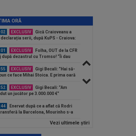
o pentru Rodri!
:08
Mai rău decât CFR Cluj: scorul
ii în Europa! La pauză erau conduși cu
TIMA ORĂ
..
:02
EXCLUSIV
Gică Craioveanu a
 declarația serii, după KuPS - Craiova:
ii cine mă...
:01
EXCLUSIV
Folha, OUT de la CFR
j după dezastrul cu Tromso! ”Îi dau
ă pe toți!”...
:55
EXCLUSIV
Gigi Becali: ”Hai să-
spun ce face Mihai Stoica. E prima oară
d o zic”
:52
EXCLUSIV
Gigi Becali: ”Am
dut un jucător pe 3.000.000 €”
:44
Enervat după ce a aflat că Rodri
transferă la Barcelona, Mourinho s-a
 de...
Vezi ultimele ştiri
:44
EXCLUSIV
Lovitură de
porții: Ioan Varga, gata să renunțe la