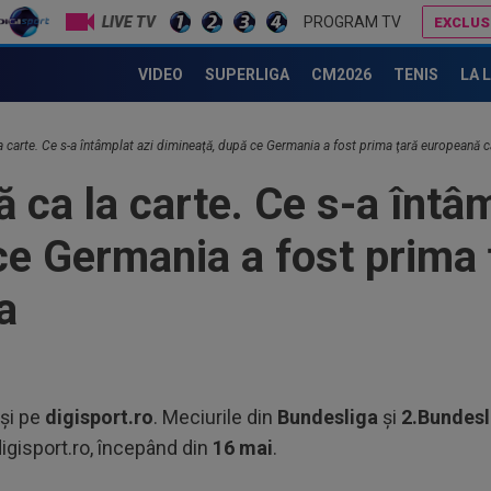
LIVE TV
PROGRAM TV
EXCLUS
Lovitură de proporții: Ioan Varga, gata să renunțe la CFR și să preia alt club din SuperLigă: ”Acolo sunt toate condițiile”
VIDEO
SUPERLIGA
CM2026
TENIS
LA 
23
a carte. Ce s-a întâmplat azi dimineaţă, după ce Germania a fost prima ţară europeană ca
vân
 ca la carte. Ce s-a întâm
23
se 
ce Germania a fost prima
dus
23
a
pro
CFR
23
pe 
un..
23
şi pe
digisport.ro
. Meciurile din
Bundesliga
și
2.Bundesl
Cuc
digisport.ro, începând din
16 mai
.
con
00