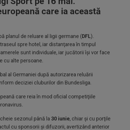
igi Sport pe 16 mai.
europeană care ia această
 planul de reluare al ligii germane (
DFL
).
traseul spre hotel, iar distanţarea în timpul
erele sunt individuale, iar jucătorii îşi vor face
e cu alte persoane.
al al Germaniei după autorizarea reluării
onform deciziei cluburilor din Bundesliga.
eană care reia în mod oficial competiţiile
oronavirus.
ncheie sezonul până la
30 iunie
, chiar şi cu porţile
ctul cu sponsorii şi difuzorii, avertizând anterior