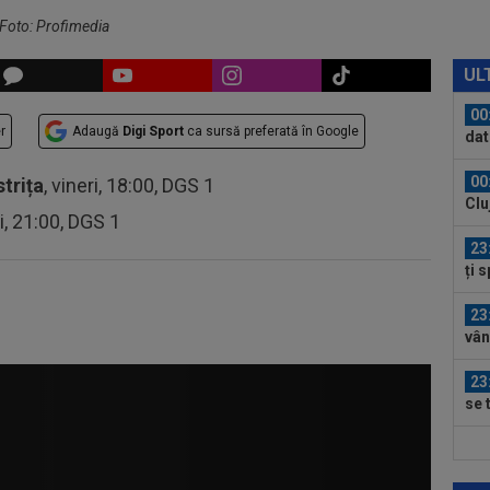
eur
/ Foto: Profimedia
00
ser
UL
0-2.
00
r
Adaugă
Digi Sport
ca sursă preferată în Google
dat
”Șt
00
strița
, vineri, 18:00, DGS 1
Clu
ri, 21:00, DGS 1
afar
23
ți 
cân
23
vân
23
se 
dus
23
pro