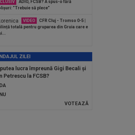
CLUSIV
ADIO, FCSB? A spus-o fără
lișuri: ”Trebuie să plece”
VIDEO
CFR Cluj - Tromso 0-5 |
lință totală pentru gruparea din Gruia care e
i...
NDAJUL ZILEI
 putea lucra împreună Gigi Becali și
n Petrescu la FCSB?
DA
NU