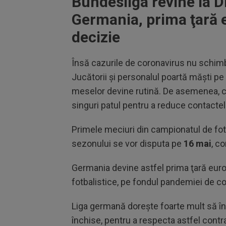
Bundesliga revine la D
Germania, prima ţară 
decizie
Însă cazurile de coronavirus nu schimbă
Jucătorii şi personalul poartă măşti pe 
meselor devine rutină. De asemenea, cam
singuri patul pentru a reduce contactel
Primele meciuri din campionatul de fotb
sezonului se vor disputa pe
16 mai
, c
Germania devine astfel prima ţară europ
fotbalistice, pe fondul pandemiei de c
Liga germană doreşte foarte mult să î
închise, pentru a respecta astfel contra