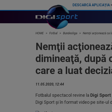
DESCARCĂ APLICAȚIA
Tamara Korpatsch a câștigat WTA Hamburg
HOME
Fotbal
Bundesliga
Nemţii acţionează ca l
Nemţii acţionează
dimineaţă, după 
care a luat decizi
11.05.2020, 12:44
Fotbalul spectacol revine la
Digi Sport
Digi Sport și în format video pe site-ul 