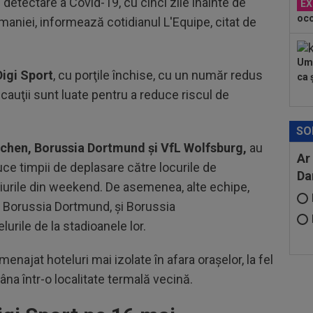
detectare a Covid-19, cu cinci zile înainte de
EX
oco
maniei, informează cotidianul L'Equipe, citat de
Umi
Digi Sport
, cu porţile închise, cu un număr redus
ca ș
ecauţii sunt luate pentru a reduce riscul de
SO
chen, Borussia Dortmund şi VfL Wolfsburg,
au
Ar
duce timpii de deplasare către locurile de
Da
iurile din weekend. De asemenea, alte echipe,
e Borussia Dortmund, şi Borussia
rile de la stadioanele lor.
enajat hoteluri mai izolate în afara oraşelor, la fel
na într-o localitate termală vecină.