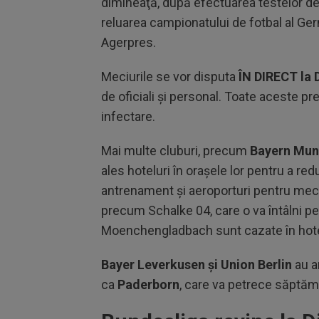
dimineaţă, după efectuarea testelor de 
reluarea campionatului de fotbal al Ger
Agerpres.
Meciurile se vor disputa
ÎN DIRECT la 
de oficiali şi personal. Toate aceste pr
infectare.
Mai multe cluburi, precum
Bayern Mun
ales hoteluri în oraşele lor pentru a re
antrenament şi aeroporturi pentru mec
precum Schalke 04, care o va întâlni p
Moenchengladbach sunt cazate în hotelu
Bayer Leverkusen şi Union Berlin
au am
ca
Paderborn
, care va petrece săptămâ