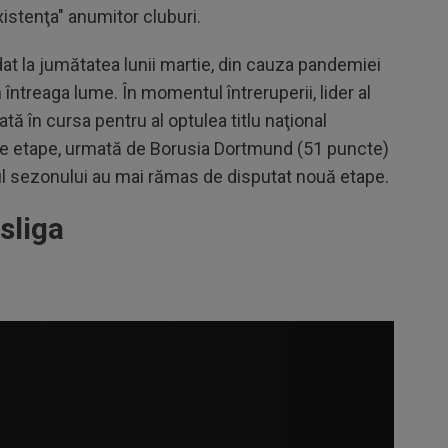
xistenţa" anumitor cluburi.
t la jumătatea lunii martie, din cauza pandemiei
 întreaga lume. În momentul întreruperii, lider al
ă în cursa pentru al optulea titlu naţional
de etape, urmată de Borusia Dortmund (51 puncte)
lul sezonului au mai rămas de disputat nouă etape.
sliga