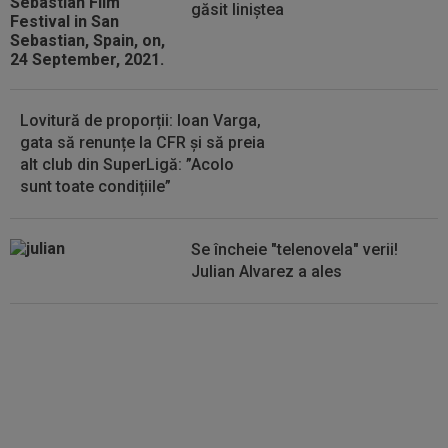
găsit liniștea
Coelho, după KuPS - Universitatea Craiova 1-1
Lovitură de proporții: Ioan Varga,
gata să renunțe la CFR și să preia
alt club din SuperLigă: ”Acolo
sunt toate condițiile”
Se încheie "telenovela" verii!
Julian Alvarez a ales
EXCLUSIV
ADIO, FCSB? A spus-
o fără ocolișuri: ”Trebuie să
plece”