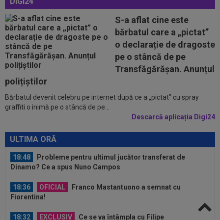
DIGI24
S-a aflat cine este
18:23
Catalanii anunță: Manchester City și Barcelona,
acord total pentru Rodri!
bărbatul care a „pictat”
o declarație de dragoste
18:20
(P) O nouă etapă a gazdelor? Cum arată Cotele
pe o stâncă de pe
Superbet pentru etapa #4
Transfăgărășan. Anunțul
18:51
LIVE VIDEO&SCORE
Unirea Slobozia - Gloria
polițiștilor
Bistrița 0-0, ACUM, DGS 1. Programul complet al
Bărbatul devenit celebru pe internet după ce a „pictat” cu spray
etapei...
graffiti o inimă pe o stâncă de pe...
18:48
Dinamo - FC Voluntari LIVE VIDEO, sâmbătă,
Descarcă aplicația Digi24
21:30, la DGS 1. Egalitate de puncte...
ULTIMA ORĂ
18:48
Probleme pentru ultimul jucător transferat de
Dinamo? Ce a spus Nuno Campos
18:36
OFICIAL
Franco Mastantuono a semnat cu
Fiorentina!
18:32
EXCLUSIV
Ce se va întâmpla cu Filipe
Coelho, după KuPS - Universitatea Craiova 1-1