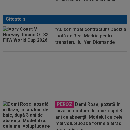
Citeşte şi
”Au schimbat contractul”! Decizia
luată de Real Madrid pentru
transferul lui Yan Diomande
Bayern i-a găsit succesorul lui
Kane, atacantul care valorează
76,000,000 €
PEROZ
Demi Rose, pozată în
Ibiza, în costum de baie, după 3
ani de absență. Modelul cu cele
mai voluptuoase forme a atras
toate privirile