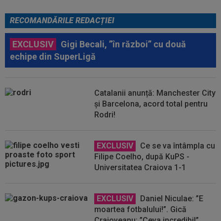
RECOMANDĂRILE REDACȚIEI
EXCLUSIV
Gigi Becali, ”în război” cu două
echipe din SuperLigă
Catalanii anunță: Manchester City
și Barcelona, acord total pentru
Rodri!
EXCLUSIV
Ce se va întâmpla cu
Filipe Coelho, după KuPS -
Universitatea Craiova 1-1
EXCLUSIV
Daniel Niculae: ”E
moartea fotbalului!”. Gică
Craioveanu: ”Ceva incredibil”