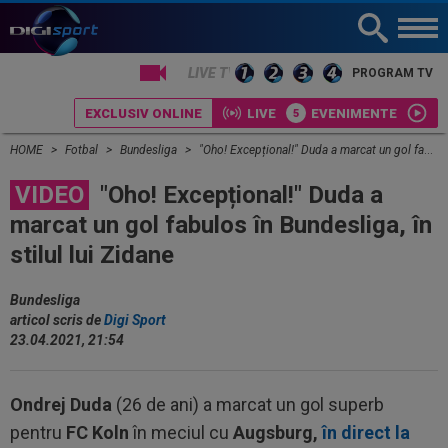
PROGRAM TV
EXCLUSIV ONLINE
LIVE
EVENIMENTE
HOME
Fotbal
Bundesliga
"Oho! Excepțional!" Duda a marcat un gol fabulos în Bundesliga, în stilul lui Zidane
VIDEO
"Oho! Excepțional!" Duda a
marcat un gol fabulos în Bundesliga, în
stilul lui Zidane
Bundesliga
articol scris de
Digi Sport
23.04.2021, 21:54
Ondrej Duda
(26 de ani) a marcat un gol superb
pentru
FC Koln
în meciul cu
Augsburg,
în direct la