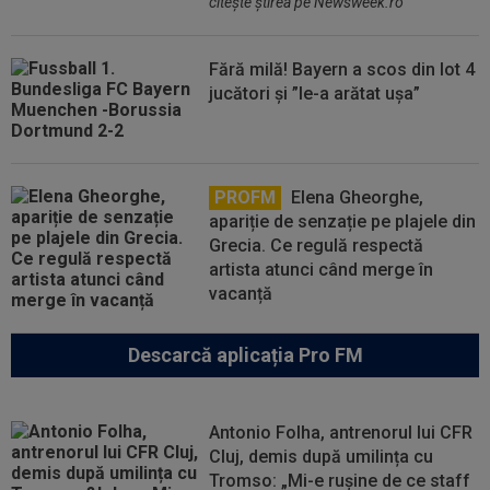
citeşte ştirea pe Newsweek.ro
Fără milă! Bayern a scos din lot 4
jucători și ”le-a arătat ușa”
PROFM
Elena Gheorghe,
apariție de senzație pe plajele din
Grecia. Ce regulă respectă
artista atunci când merge în
vacanță
Descarcă aplicația Pro FM
Antonio Folha, antrenorul lui CFR
Cluj, demis după umilința cu
Tromso: „Mi-e rușine de ce staff