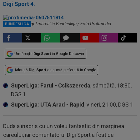
Digi Sport 4.
Duda, după un gol marcat în Bundesliga / Foto Profimedia
BUNDESLIGA
Urmărește
Digi Sport
în Google Discover
Adaugă
Digi Sport
ca sursă preferată în Google
SuperLiga: Farul - Csikszereda
, sâmbătă, 18:30,
DGS 1
SuperLiga: UTA Arad - Rapid
, vineri, 21:00, DGS 1
Duda a înscris cu un voleu fantastic din marginea
careului, iar comentatorul Digi Sport a fost de