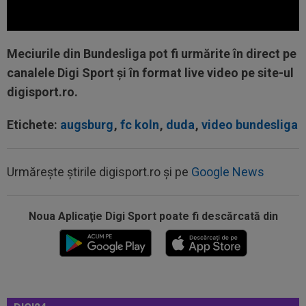
Meciurile din Bundesliga pot fi urmărite în direct pe
canalele Digi Sport și în format live video pe site-ul
digisport.ro.
Etichete:
augsburg
,
fc koln
,
duda
,
video bundesliga
Urmărește știrile digisport.ro și pe
Google News
18:36
OFICIAL
Franco Mastantuono a semnat cu
Noua Aplicaţie Digi Sport poate fi descărcată din
Fiorentina!
18:32
EXCLUSIV
Ce se va întâmpla cu Filipe
Coelho, după KuPS - Universitatea Craiova 1-1
18:31
EXCLUSIV
Gigi Becali, ”în război” cu două
echipe din SuperLigă