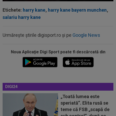
Etichete:
harry kane
,
harry kane bayern munchen
,
salariu harry kane
Urmărește știrile digisport.ro și pe
Google News
Noua Aplicaţie Digi Sport poate fi descărcată din
00:27
EXCLUSIV
Radu Naum, reacția serii după ce
Marius Șumudică a început negocierile cu CFR...
00:14
OFICIAL
Dezastru: după Barcelona, a ratat
transferul la încă o echipă de UCL! Picat la...
DIGI24
00:02
EXCLUSIV
Rapid a dat lovitura! Victor
Angelescu a anunțat transferul: "Foarte bun"
„Toată lumea este
speriată”. Elita rusă se
00:01
OFICIAL
Surpriză! Kevin Ciubotaru a semnat:
teme că FSB „scapă de
”Nu am putut rata această oportunitate”
sub control”, după ce