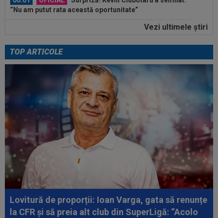
”Nu am putut rata această oportunitate”
Vezi ultimele ştiri
00:00
Rușii îl provoacă pe David Popovici înaintea
Europenelor: ”Va pierde aurul!”...
TOP ARTICOLE
00:46
VIDEO
Daniel Pancu a ”explodat”, după UTA -
Rapid: ”Mamă, aoleu! Puțin respect nu...
00:41
EXCLUSIV
Atacant pentru FCSB! A făcut
anunțul ÎN DIRECT: ”Îi dau eu lui Gigi unul bun”
00:34
EXCLUSIV
2 la 1: au dat verdictul la cea mai
controversată fază din UTA - Rapid...
00:27
EXCLUSIV
Radu Naum, reacția serii după ce
Marius Șumudică a început negocierile cu CFR...
00:14
OFICIAL
Dezastru: după Barcelona, a ratat
transferul la încă o echipă de UCL! Picat la...
Lovitură de proporții: Ioan Varga, gata să renunțe
la CFR și să preia alt club din SuperLigă: ”Acolo