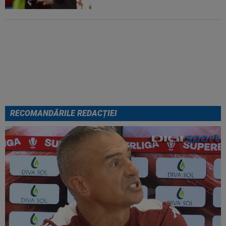
EXCLUSIV
Folha, OUT de la
CFR Cluj după dezastrul cu
Tromso! ”Îi dau afară pe toți!”.
DOUĂ nume ”luptă” pentru postul
de antrenor
RECOMANDĂRILE REDACȚIEI