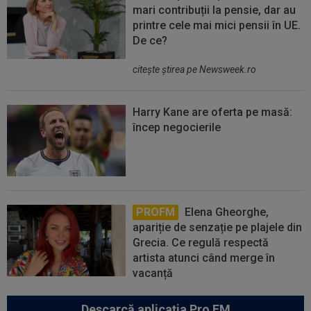
mari contribuții la pensie, dar au
printre cele mai mici pensii în UE.
De ce?
citeşte ştirea pe Newsweek.ro
Harry Kane are oferta pe masă:
încep negocierile
PROFM
Elena Gheorghe,
apariție de senzație pe plajele din
Grecia. Ce regulă respectă
artista atunci când merge în
vacanță
Descarcă aplicația Pro FM