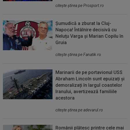
citeşte ştirea pe Prosport.ro
Șumudică a zburat la Cluj-
Napoca! Întâlnire decisivă cu
Neluţu Varga şi Marian Copilu în
Gruia
citeşte ştirea pe Fanatik.ro
Marinarii de pe portavionul USS
Abraham Lincoln sunt epuizați și
demoralizați în largul coastelor
Iranului, avertizează familiile
acestora
citeşte ştirea pe adevarul.ro
Românii plătesc printre cele mai