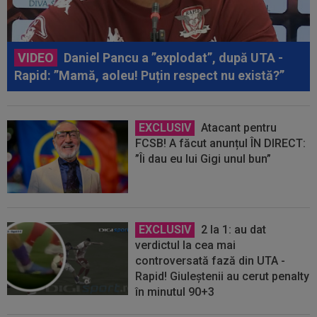
VIDEO
Daniel Pancu a ”explodat”, după UTA -
Rapid: ”Mamă, aoleu! Puțin respect nu există?”
EXCLUSIV
Atacant pentru
FCSB! A făcut anunțul ÎN DIRECT:
”Îi dau eu lui Gigi unul bun”
EXCLUSIV
2 la 1: au dat
verdictul la cea mai
controversată fază din UTA -
Rapid! Giuleștenii au cerut penalty
în minutul 90+3