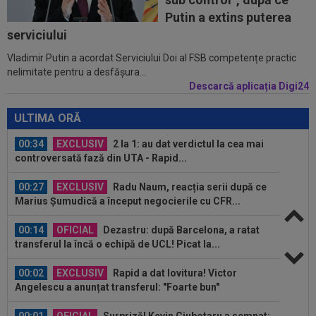
00:00
Rușii îl provoacă pe David Popovici înaintea
Putin a extins puterea
Europenelor: ”Va pierde aurul!”...
serviciului
Vladimir Putin a acordat Serviciului Doi al FSB competențe practic
00:46
VIDEO
Daniel Pancu a ”explodat”, după UTA -
nelimitate pentru a desfășura...
Rapid: ”Mamă, aoleu! Puțin respect nu...
Descarcă aplicația Digi24
00:41
EXCLUSIV
Atacant pentru FCSB! A făcut
anunțul ÎN DIRECT: ”Îi dau eu lui Gigi unul bun”
ULTIMA ORĂ
00:34
EXCLUSIV
2 la 1: au dat verdictul la cea mai
controversată fază din UTA - Rapid...
00:27
EXCLUSIV
Radu Naum, reacția serii după ce
Marius Șumudică a început negocierile cu CFR...
00:14
OFICIAL
Dezastru: după Barcelona, a ratat
transferul la încă o echipă de UCL! Picat la...
00:02
EXCLUSIV
Rapid a dat lovitura! Victor
Angelescu a anunțat transferul: "Foarte bun"
00:01
OFICIAL
Surpriză! Kevin Ciubotaru a semnat: