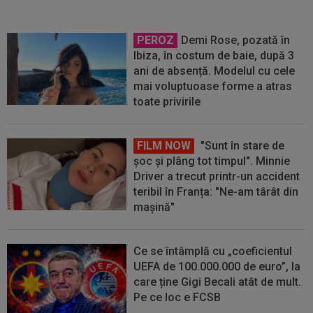
PEROZ
Demi Rose, pozată în
Ibiza, în costum de baie, după 3
ani de absență. Modelul cu cele
mai voluptuoase forme a atras
toate privirile
FILM NOW
"Sunt în stare de
șoc și plâng tot timpul". Minnie
Driver a trecut printr-un accident
teribil în Franța: "Ne-am târât din
mașină"
Ce se întâmplă cu „coeficientul
UEFA de 100.000.000 de euro”, la
care ține Gigi Becali atât de mult.
Pe ce loc e FCSB