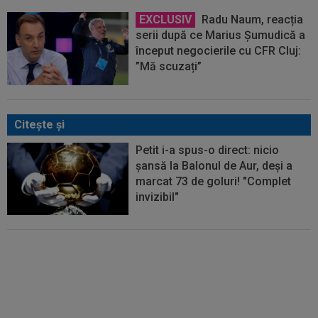
EXCLUSIV
Radu Naum, reacția
serii după ce Marius Șumudică a
început negocierile cu CFR Cluj:
”Mă scuzați”
Citeşte şi
Petit i-a spus-o direct: nicio
șansă la Balonul de Aur, deși a
marcat 73 de goluri! "Complet
invizibil"
Bayern i-a găsit succesorul lui
Kane, atacantul care valorează
76,000,000 €