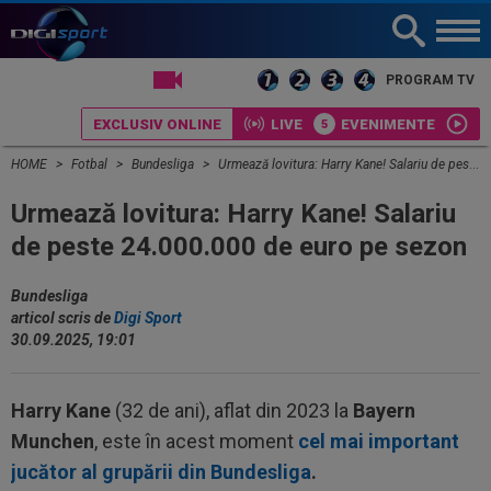
LIVE TV
PROGRAM TV
EXCLUSIV ONLINE
LIVE
EVENIMENTE
HOME
Fotbal
Bundesliga
Urmează lovitura: Harry Kane! Salariu de peste 24.000.000 de euro pe sezon
Urmează lovitura: Harry Kane! Salariu
de peste 24.000.000 de euro pe sezon
Bundesliga
articol scris de
Digi Sport
30.09.2025, 19:01
Harry Kane
(32 de ani), aflat din 2023 la
Bayern
Munchen
, este în acest moment
cel mai important
jucător al grupării din Bundesliga
.