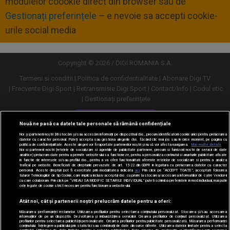
modulelor coookie direct din browser sau de
Gestionați preferințele
– e nevoie sa accepti cookie-
urile social media
Copyright © 2026 / DIGI ROMANIA S.A.
Termeni si conditii
Politica de confidentialitate
Abonare Digi TV
Frecvente Digi Sport
Retransmisie Digi Sport
Contact/Info
Codul etic
Gestionați preferințele
Versiune desktop
Nouă ne pasă ca datele tale personale să rămână confidențiale
Noi și partenerii noștri
30
stocăm și/sau accesăm informații pe dispozitivul dvs., precum identificatorii cookie unici pentru prelucrarea
datelor cu caracter personal. Puteți accepta sau gestiona alegerile dvs. făcând clic mai jos sau în orice moment, pe pagina cu
politica de confidențialitate. Aceste alegeri vor fi raportate partenerilor noștri și nu vă vor afecta navigarea.
Mai multe detalii
Noi si partenerii nostri (retelele de socializare si agentiile de publicitate partenere, precum si furnizorii nostri de servicii de date
analitice) prelucram date pentru a permite website-ului sa functioneze, pentru a personaliza continutul si anunturile publicitare afisate
in functie de interesele si/sau profilul dvs., pentru a va oferi functionalitati aferente retelelor de socializare si pentru a analiza
traficul pe website. Beneficiati de drepturile prevazute de art. 15-22 din GDPR in legatura cu prelucrarea datelor cu caracter
personal. Aceste drepturi pot fi exercitate prin modalitatea indicata
aici
. Prin click pe “ACCEPT TOATE”, acceptati folosirea
tuturor Tehnologiilor de tip Cookie, care implica inclusiv acceptul dvs. cu privire la stocarea/accesarea informatiilor de catre Vendor-ii
cu care colaboram. Prin click pe “VREAU SA MODIFIC SETARILE INDIVIDUAL” puteti schimba preferintele in mod individual, mai putin
cele legate de cookie strict necesare pentru functionarea website-ului.
Atât noi, cât și partenerii noștri prelucrăm datele pentru a oferi:
Măsurarea performanței reclamelor. Utilizarea profilurilor pentru selectarea conținutului personalizat. Stocarea și/sau accesarea
informațiilor de pe un dispozitiv. Dezvoltarea și îmbunătățirea serviciilor. Crearea profilurilor de conținut personalizat. Utilizarea
profilurilor pentru selectarea publicității personalizate. Crearea profilurilor pentru publicitate personalizată. Măsurarea performanței
conținutului. Înțelegerea publicului prin statistici sau combinații de date din surse diferite. Utilizarea datelor limitate pentru a selecta