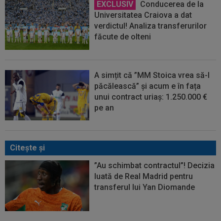
EXCLUSIV
Conducerea de la
Universitatea Craiova a dat
verdictul! Analiza transferurilor
făcute de olteni
A simțit că ”MM Stoica vrea să-l
păcălească” și acum e în fața
unui contract uriaș: 1.250.000 €
pe an
Citeşte şi
”Au schimbat contractul”! Decizia
luată de Real Madrid pentru
transferul lui Yan Diomande