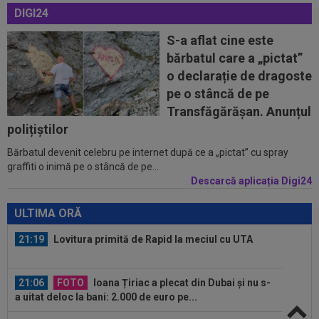
DIGI24
21:01
LIVE VIDEO&TEXT
UTA - Rapid 0-0, ACUM,
pe Digi Sport 1. Padula a trimis mingea în bară!
S-a aflat cine este
bărbatul care a „pictat”
20:51
Ce surpriză: Leandro Paredes, dorit de un
o declarație de dragoste
gigant din Europa după bătaia de la...
pe o stâncă de pe
20:34
S-a decis! Pleacă de la Barcelona, după doar
Transfăgărășan. Anunțul
un singur sezon
polițiștilor
Bărbatul devenit celebru pe internet după ce a „pictat” cu spray
21:44
OFICIAL
A fost prezentat în funcția de
graffiti o inimă pe o stâncă de pe...
antrenor al Italiei U16
Descarcă aplicația Digi24
21:29
EXCLUSIV
Conducerea de la Universitatea
Craiova a dat verdictul! Analiza transferurilor...
ULTIMA ORĂ
21:19
Lovitura primită de Rapid la meciul cu UTA
21:06
FOTO
Ioana Țiriac a plecat din Dubai și nu s-
a uitat deloc la bani: 2.000 de euro pe...