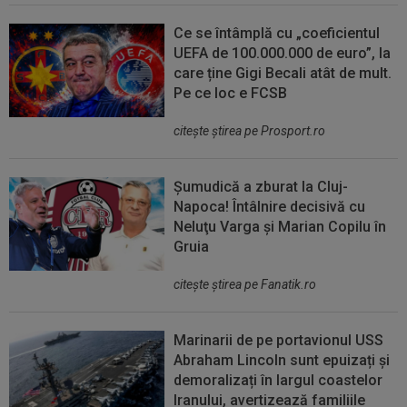
Ce se întâmplă cu „coeficientul
UEFA de 100.000.000 de euro”, la
care ține Gigi Becali atât de mult.
Pe ce loc e FCSB
citeşte ştirea pe Prosport.ro
Șumudică a zburat la Cluj-
Napoca! Întâlnire decisivă cu
Neluţu Varga şi Marian Copilu în
Gruia
citeşte ştirea pe Fanatik.ro
Marinarii de pe portavionul USS
Abraham Lincoln sunt epuizați și
demoralizați în largul coastelor
Iranului, avertizează familiile