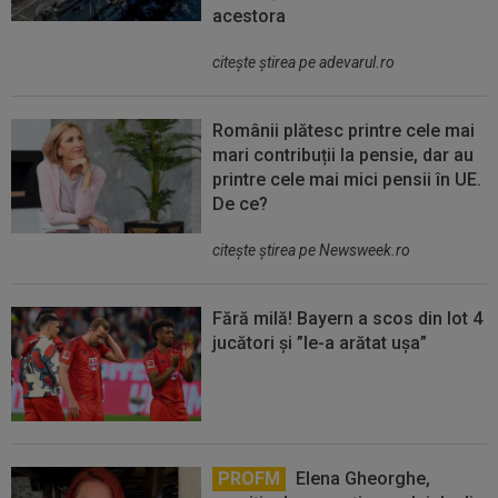
acestora
citeşte ştirea pe adevarul.ro
Românii plătesc printre cele mai
mari contribuții la pensie, dar au
printre cele mai mici pensii în UE.
De ce?
citeşte ştirea pe Newsweek.ro
Fără milă! Bayern a scos din lot 4
jucători și ”le-a arătat ușa”
PROFM
Elena Gheorghe,