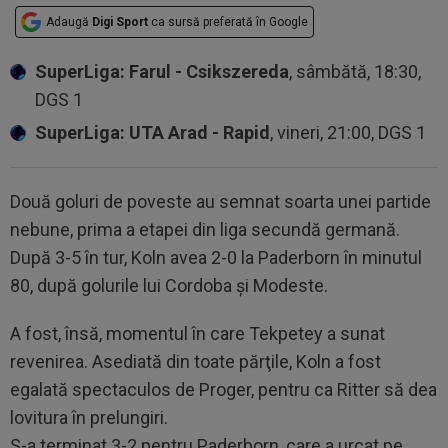
Adaugă
Digi Sport
ca sursă preferată în Google
SuperLiga: Farul - Csikszereda
, sâmbătă, 18:30,
DGS 1
SuperLiga: UTA Arad - Rapid
, vineri, 21:00, DGS 1
Două goluri de poveste au semnat soarta unei partide
nebune, prima a etapei din liga secundă germană.
După 3-5 în tur, Koln avea 2-0 la Paderborn în minutul
80, după golurile lui Cordoba şi Modeste.
A fost, însă, momentul în care Tekpetey a sunat
revenirea. Asediată din toate părţile, Koln a fost
egalată spectaculos de Proger, pentru ca Ritter să dea
lovitura în prelungiri.
S-a terminat 3-2 pentru Paderborn, care a urcat pe