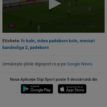
Etichete:
fc koln
,
video padeborn koln
,
meciuri
bundesliga 2
,
padeborn
Urmărește știrile digisport.ro și pe
Google News
Noua Aplicaţie Digi Sport poate fi descărcată din
21:06
FOTO
Ioana Țiriac a plecat din Dubai și nu s-
a uitat deloc la bani: 2.000 de euro pe...
21:05
Prima reacție a lui Ovidiu Burcă, după ce
Cosmin Matei a fost suspendat pentru...