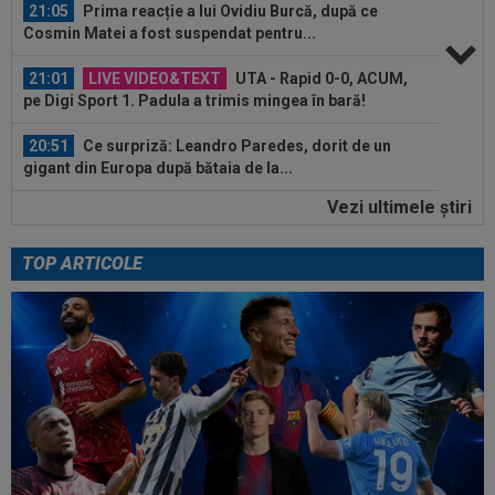
21:05
Prima reacție a lui Ovidiu Burcă, după ce
Cosmin Matei a fost suspendat pentru...
21:01
LIVE VIDEO&TEXT
UTA - Rapid 0-0, ACUM,
pe Digi Sport 1. Padula a trimis mingea în bară!
20:51
Ce surpriză: Leandro Paredes, dorit de un
gigant din Europa după bătaia de la...
Vezi ultimele ştiri
20:34
S-a decis! Pleacă de la Barcelona, după doar
un singur sezon
TOP ARTICOLE
21:44
OFICIAL
A fost prezentat în funcția de
antrenor al Italiei U16
21:29
EXCLUSIV
Conducerea de la Universitatea
Craiova a dat verdictul! Analiza transferurilor...
21:19
Lovitura primită de Rapid la meciul cu UTA
21:06
FOTO
Ioana Țiriac a plecat din Dubai și nu s-