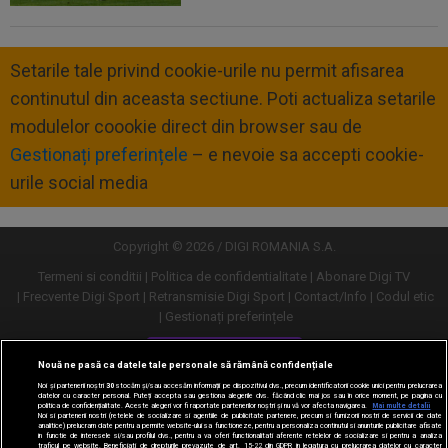
Setarile tale privind cookie-urile nu permit afisarea
continutul din aceasta sectiune. Poti actualiza setarile
modulelor coookie direct din browser sau de
Gestionați preferințele
– e nevoie sa accepti cookie-
urile social media
Copyright © 2026 / DIGI ROMANIA S.A.
Termeni si conditii
Politica de confidentialitate
Abonare Digi TV
Frecvente Digi Sport
Retransmisie Digi Sport
Contact/Info
Codul etic
Gestionați preferințele
Versiune desktop
Nouă ne pasă ca datele tale personale să rămână confidențiale
Noi și partenerii noștri
30
stocăm și/sau accesăm informații pe dispozitivul dvs., precum identificatorii cookie unici pentru prelucrarea
datelor cu caracter personal. Puteți accepta sau gestiona alegerile dvs. făcând clic mai jos sau în orice moment, pe pagina cu
politica de confidențialitate. Aceste alegeri vor fi raportate partenerilor noștri și nu vă vor afecta navigarea.
Mai multe detalii
Noi si partenerii nostri (retelele de socializare si agentiile de publicitate partenere, precum si furnizorii nostri de servicii de date
analitice) prelucram date pentru a permite website-ului sa functioneze, pentru a personaliza continutul si anunturile publicitare afisate
in functie de interesele si/sau profilul dvs., pentru a va oferi functionalitati aferente retelelor de socializare si pentru a analiza
traficul pe website. Beneficiati de drepturile prevazute de art. 15-22 din GDPR in legatura cu prelucrarea datelor cu caracter