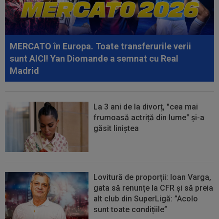
a uitat deloc la bani: 2.000 de euro pe...
21:05
Prima reacție a lui Ovidiu Burcă, după ce
Cosmin Matei a fost suspendat pentru...
MERCATO în Europa. Toate transferurile verii
sunt AICI! Yan Diomande a semnat cu Real
Madrid
La 3 ani de la divorț, "cea mai
frumoasă actriță din lume" și-a
găsit liniștea
Lovitură de proporții: Ioan Varga,
gata să renunțe la CFR și să preia
alt club din SuperLigă: ”Acolo
sunt toate condițiile”