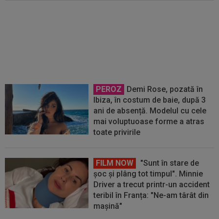
Bayern i-a găsit succesorul lui
Kane, atacantul care valorează
76,000,000 €
PEROZ
Demi Rose, pozată în
Ibiza, în costum de baie, după 3
ani de absență. Modelul cu cele
mai voluptuoase forme a atras
toate privirile
FILM NOW
"Sunt în stare de
șoc și plâng tot timpul". Minnie
Driver a trecut printr-un accident
teribil în Franța: "Ne-am târât din
mașină"