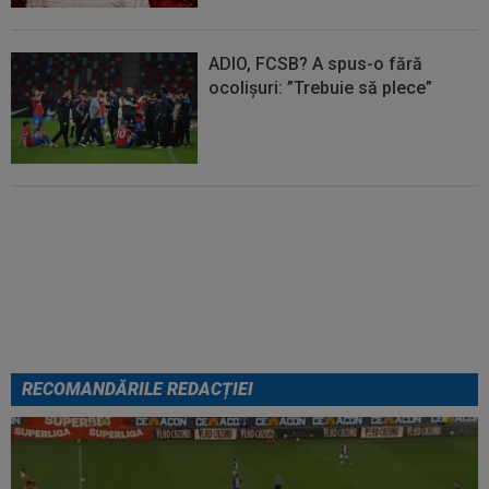
ADIO, FCSB? A spus-o fără
ocolișuri: ”Trebuie să plece”
Tragic: cel mai bun din istorie a
murit subit, la 43 de ani.
Solicitarea neobișnuită a familiei
RECOMANDĂRILE REDACȚIEI