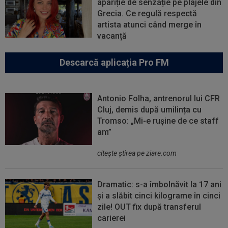
apariție de senzație pe plajele din
Grecia. Ce regulă respectă
artista atunci când merge în
vacanță
Descarcă aplicația Pro FM
Antonio Folha, antrenorul lui CFR
Cluj, demis după umilința cu
Tromso: „Mi-e rușine de ce staff
am”
citeşte ştirea pe ziare.com
Dramatic: s-a îmbolnăvit la 17 ani
și a slăbit cinci kilograme în cinci
zile! OUT fix după transferul
carierei