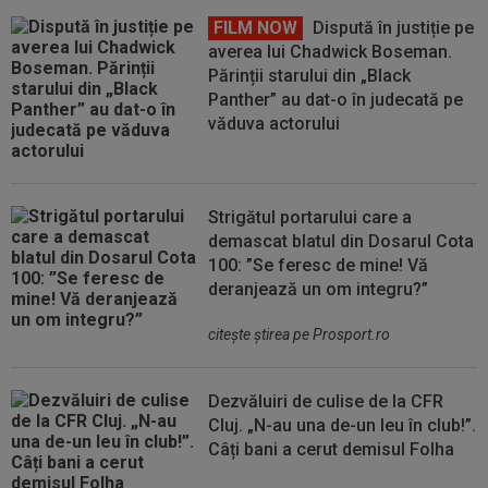
FILM NOW
Dispută în justiție pe
averea lui Chadwick Boseman.
Părinții starului din „Black
Panther” au dat-o în judecată pe
văduva actorului
Strigătul portarului care a
demascat blatul din Dosarul Cota
100: ”Se feresc de mine! Vă
deranjează un om integru?”
citeşte ştirea pe Prosport.ro
Dezvăluiri de culise de la CFR
Cluj. „N-au una de-un leu în club!”.
Câți bani a cerut demisul Folha