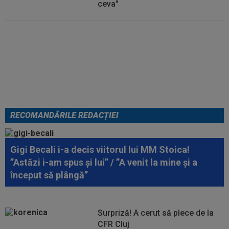
ceva"
Anunțul care a luat prin
surprindere lumea tenisului: Irina
Begu s-a căsătorit
RECOMANDĂRILE REDACȚIEI
Gigi Becali i-a decis viitorul lui MM Stoica!
”Astăzi i-am spus și lui” / ”A venit la mine și a
început să plângă”
Surpriză! A cerut să plece de la
CFR Cluj