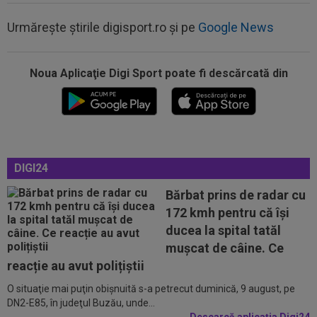
Urmărește știrile digisport.ro și pe
Google News
16:13
Gigi Becali i-a decis viitorul lui MM Stoica!
”Astăzi i-am spus și lui” / ”A...
Noua Aplicaţie Digi Sport poate fi descărcată din
16:06
Valerică Găman a semnat cu Universitatea
Craiova!
15:58
UEFA, CONCACAF și AFC, acuzații grave la
adresa FIFA! S-a declanșat un scandal...
15:41
Marius Baciu e convins, după ce Gigi Becali l-a
DIGI24
scos pe Mihai Toma din primul...
Bărbat prins de radar cu
15:40
MERCATO în Europa. Toate transferurile verii
172 kmh pentru că își
sunt AICI! Yan Diomande a semnat...
ducea la spital tatăl
16:23
Lovitură pentru Barcelona! S-a accidentat la
muşcat de câine. Ce
antrenamente și poate lipsi un an...
reacție au avut polițiștii
O situaţie mai puţin obişnuită s-a petrecut duminică, 9 august, pe
16:22
Surpriză! A cerut să plece de la CFR Cluj
DN2-E85, în judeţul Buzău, unde...
Descarcă aplicația Digi24