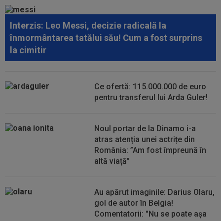
Interzis: Leo Messi, decizie radicală la
16:18
Gata: PSG a pus banii pe masă pentru
înmormântarea tatălui său! Cum a fost surprins
transferul lui Ferran Torres
la cimitir
16:13
Gigi Becali i-a decis viitorul lui MM Stoica!
”Astăzi i-am spus și lui” / ”A...
Ce ofertă: 115.000.000 de euro
16:06
Valerică Găman a semnat cu Universitatea
pentru transferul lui Arda Guler!
Craiova!
Noul portar de la Dinamo i-a
atras atenția unei actrițe din
România: ”Am fost împreună în
altă viață”
Au apărut imaginile: Darius Olaru,
gol de autor în Belgia!
Comentatorii: "Nu se poate așa