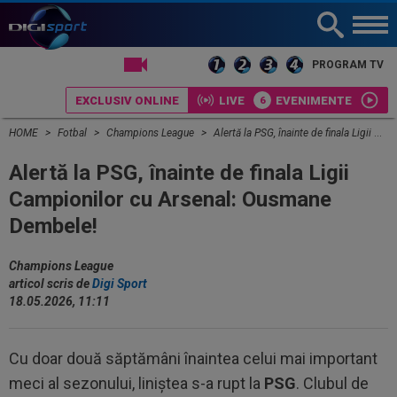
LIVE TV
PROGRAM TV
EXCLUSIV ONLINE
LIVE
EVENIMENTE
HOME
Fotbal
Champions League
Alertă la PSG, înainte de finala Ligii Campionilor cu Arsenal: Ousmane Dembele!
Alertă la PSG, înainte de finala Ligii
Campionilor cu Arsenal: Ousmane
Dembele!
Champions League
articol scris de
Digi Sport
18.05.2026, 11:11
Cu doar două săptămâni înaintea celui mai important
meci al sezonului, liniștea s-a rupt la
PSG
. Clubul de