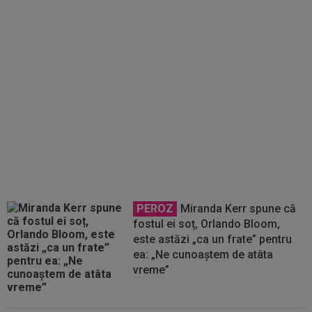
PSG va plăti 35 de millioane
pentru un fotbalist pe care apoi îl
va da împrumut
PEROZ
Miranda Kerr spune că
fostul ei soț, Orlando Bloom,
este astăzi „ca un frate” pentru
ea: „Ne cunoaștem de atâta
vreme”