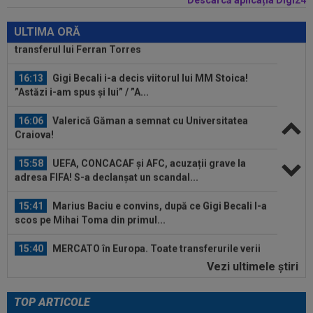
16:18
Gata: PSG a pus banii pe masă pentru
transferul lui Ferran Torres
ULTIMA ORĂ
16:13
Gigi Becali i-a decis viitorul lui MM Stoica!
”Astăzi i-am spus și lui” / ”A...
16:06
Valerică Găman a semnat cu Universitatea
Craiova!
15:58
UEFA, CONCACAF și AFC, acuzații grave la
adresa FIFA! S-a declanșat un scandal...
15:41
Marius Baciu e convins, după ce Gigi Becali l-a
scos pe Mihai Toma din primul...
15:40
MERCATO în Europa. Toate transferurile verii
sunt AICI! Yan Diomande a semnat...
Vezi ultimele ştiri
16:23
Lovitură pentru Barcelona! S-a accidentat la
antrenamente și poate lipsi un an...
TOP ARTICOLE
16:22
Surpriză! A cerut să plece de la CFR Cluj