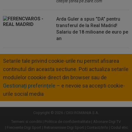
citeşte ştirea pe ziare.com
Arda Guler a spus ”DA” pentru
transferul de la Real Madrid!
Salariu de 18 milioane de euro pe
an
Setarile tale privind cookie-urile nu permit afisarea
continutul din aceasta sectiune. Poti actualiza setarile
modulelor coookie direct din browser sau de
Gestionați preferințele
– e nevoie sa accepti cookie-
urile social media
Copyright © 2026 / DIGI ROMANIA S.A.
Termeni si conditii
Politica de confidentialitate
Abonare Digi TV
Frecvente Digi Sport
Retransmisie Digi Sport
Contact/Info
Codul etic