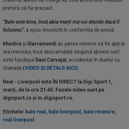
preferă să fie precaut.
"Bale este bine, însă abia marți mă voi decide dacă îl
folosesc"
, a spus Ancelotti în conferința de presă.
Khedira
și
Illarramendi
au șanse minime să fie apți la
ora meciului, însă deocamdată singurul absent cert
este fundașul
Dani Carvajal
, accidentat în duelul cu
Granada
(VIDEO ȘI DETALII AICI)
.
Real - Liverpool este ÎN DIRECT la Digi Sport 1,
marți, de la ora 21:45. Fazele video sunt pe
digisport.ro și m.digisport.ro.
Etichete:
bale real
,
bale liverpool
,
bale revenire
,
real liverpool