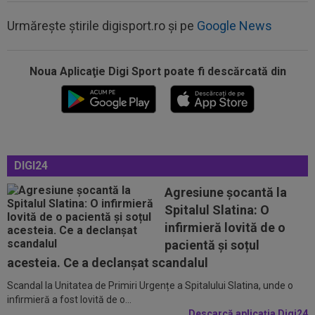
Urmărește știrile digisport.ro și pe
Google News
Noua Aplicaţie Digi Sport poate fi descărcată din
15:23
FC Botoșani - Corvinul, LIVE VIDEO, 18:30, Digi
Sport 1. Moldovenii sunt în...
15:22
Primul jucător dat afară de CFR care și-a găsit
echipă! Semnează la 7.500 de...
15:22
Sepsi - FCSB | LIVE VIDEO, 21:30, DGS 1. Roș-
DIGI24
albaștrii, ”ca acasă” la Sfântu...
Agresiune șocantă la
15:19
OFICIAL
Antonio Folha, OUT! CFR Cluj a
Spitalul Slatina: O
anunțat patru despărțiri
infirmieră lovită de o
15:11
Gigi Becali s-a convins și i-a decis soarta lui
pacientă și soțul
Ștefan Târnovanu: ”E mai bun”
acesteia. Ce a declanșat scandalul
Scandal la Unitatea de Primiri Urgențe a Spitalului Slatina, unde o
15:41
Marius Baciu e convins, după ce Gigi Becali l-a
infirmieră a fost lovită de o...
scos pe Mihai Toma din primul...
Descarcă aplicația Digi24