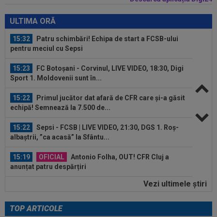
23:00
MERCATO în Europa. Toate transferurile verii
sunt AICI! Yan Diomande a semnat...
ULTIMA ORĂ
15:32
Patru schimbări! Echipa de start a FCSB-ului
pentru meciul cu Sepsi
15:23
FC Botoșani - Corvinul, LIVE VIDEO, 18:30, Digi
Sport 1. Moldovenii sunt în...
15:22
Primul jucător dat afară de CFR care și-a găsit
echipă! Semnează la 7.500 de...
15:22
Sepsi - FCSB | LIVE VIDEO, 21:30, DGS 1. Roș-
albaștrii, ”ca acasă” la Sfântu...
15:19
OFICIAL
Antonio Folha, OUT! CFR Cluj a
anunțat patru despărțiri
Vezi ultimele ştiri
15:11
Gigi Becali s-a convins și i-a decis soarta lui
Ștefan Târnovanu: ”E mai bun”
TOP ARTICOLE
15:41
Marius Baciu e convins, după ce Gigi Becali l-a