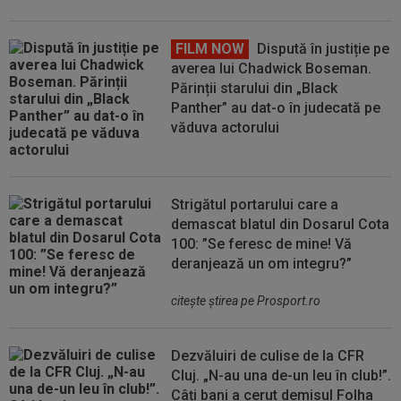
FILM NOW
Dispută în justiție pe
averea lui Chadwick Boseman.
Părinții starului din „Black
Panther” au dat-o în judecată pe
văduva actorului
Strigătul portarului care a
demascat blatul din Dosarul Cota
100: ”Se feresc de mine! Vă
deranjează un om integru?”
citeşte ştirea pe Prosport.ro
Dezvăluiri de culise de la CFR
Cluj. „N-au una de-un leu în club!”.
Câți bani a cerut demisul Folha