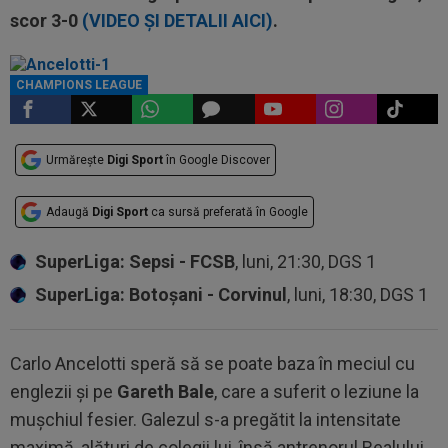
scor 3-0
(VIDEO ȘI DETALII AICI)
.
CHAMPIONS LEAGUE
Urmărește
Digi Sport
în Google Discover
Adaugă
Digi Sport
ca sursă preferată în Google
SuperLiga: Sepsi - FCSB
, luni, 21:30, DGS 1
SuperLiga: Botoșani - Corvinul
, luni, 18:30, DGS 1
Carlo Ancelotti speră să se poate baza în meciul cu
englezii și pe
Gareth Bale
, care a suferit o leziune la
mușchiul fesier. Galezul s-a pregătit la intensitate
maximă, alături de colegii lui, însă antrenorul Realului