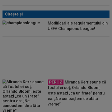
Citeşte şi
Modificări ale regulamentului din
UEFA Champions League!
Edi Iordănescu l-a criticat pe
Filipe Coelho: "Îmi permit"
PEROZ
Miranda Kerr spune că
fostul ei soț, Orlando Bloom,
este astăzi „ca un frate” pentru
ea: „Ne cunoaștem de atâta
vreme”