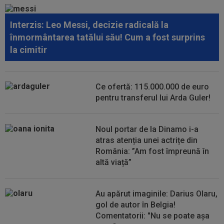
scos pe Mihai Toma din primul...
Interzis: Leo Messi, decizie radicală la
23:00
MERCATO în Europa. Toate transferurile verii
înmormântarea tatălui său! Cum a fost surprins
sunt AICI! Yan Diomande a semnat...
la cimitir
15:32
Patru schimbări! Echipa de start a FCSB-ului
pentru meciul cu Sepsi
Ce ofertă: 115.000.000 de euro
15:23
FC Botoșani - Corvinul, LIVE VIDEO, 18:30, Digi
pentru transferul lui Arda Guler!
Sport 1. Moldovenii sunt în...
15:22
Primul jucător dat afară de CFR care și-a găsit
Noul portar de la Dinamo i-a
echipă! Semnează la 7.500 de...
atras atenția unei actrițe din
România: ”Am fost împreună în
altă viață”
Au apărut imaginile: Darius Olaru,
gol de autor în Belgia!
Comentatorii: "Nu se poate așa