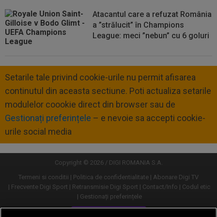
Atacantul care a refuzat România
a ”strălucit” în Champions
League: meci ”nebun” cu 6 goluri
Setarile tale privind cookie-urile nu permit afisarea
continutul din aceasta sectiune. Poti actualiza setarile
modulelor coookie direct din browser sau de
Gestionați preferințele
– e nevoie sa accepti cookie-
urile social media
Copyright © 2026 / DIGI ROMANIA S.A.
Termeni si conditii
Politica de confidentialitate
Abonare Digi TV
Frecvente Digi Sport
Retransmisie Digi Sport
Contact/Info
Codul etic
Gestionați preferințele
Versiune desktop