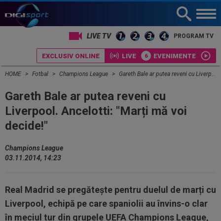
LIVE TV
PROGRAM TV
EXCLUSIV ONLINE
LIVE
EVENIMENTE
HOME
Fotbal
Champions League
Gareth Bale ar putea reveni cu Liverpool. Ancelotti: "Marți mă voi decide!"
Gareth Bale ar putea reveni cu
Liverpool. Ancelotti: "Marți mă voi
decide!"
Champions League
03.11.2014, 14:23
Real Madrid se pregătește pentru duelul de marți cu
Liverpool, echipă pe care spaniolii au învins-o clar
în meciul tur din grupele UEFA Champions League,