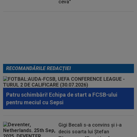
ceva"
VIDEO
Universitatea Craiova -
FC Argeș 0-1. Golul din minutul 7
a decis meciul. Campioana a
ratat din toate pozițiile
RECOMANDĂRILE REDACȚIEI
Patru schimbări! Echipa de start a FCSB-ului
pentru meciul cu Sepsi
Gigi Becali s-a convins și i-a
decis soarta lui Ștefan