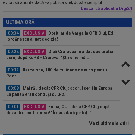
evitat să anunţe dacă va publica şi el, după exemplul...
gata să renunțe la CFR și să preia alt club...
Descarcă aplicația Digi24
00:41
EXCLUSIV
Gigi Becali: ”Hai să-ți spun ce face
Mihai Stoica. E prima oară când o zic”
ULTIMA ORĂ
00:34
EXCLUSIV
Dorit iar de Varga la CFR Cluj, Edi
Iordănescu a luat decizia!
00:22
EXCLUSIV
Gică Craioveanu a dat declarația
serii, după KuPS - Craiova: ”Știi cine mă...
00:12
Barcelona, 180 de milioane de euro pentru
Rodri!
00:08
Mai rău decât CFR Cluj: scorul serii în Europa!
La pauză erau conduși cu 0-2...
00:01
EXCLUSIV
Folha, OUT de la CFR Cluj după
dezastrul cu Tromso! ”Îi dau afară pe toți!”...
Vezi ultimele ştiri
23:52
EXCLUSIV
Gigi Becali: ”Am vândut un jucător
pe 3.000.000 €”