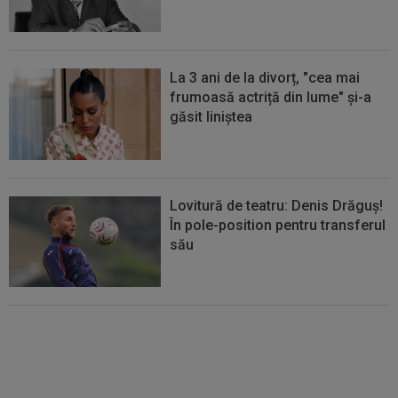
La 3 ani de la divorț, "cea mai
frumoasă actriță din lume" și-a
găsit liniștea
Lovitură de teatru: Denis Drăguș!
În pole-position pentru transferul
său
Micael Leandro a murit, după ce
a fost împușcat în timpul
meciului