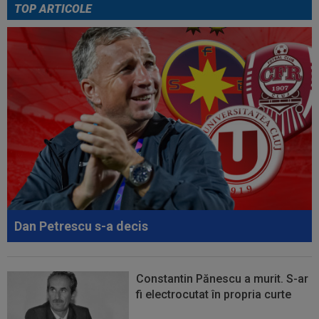
TOP ARTICOLE
00:43
EXCLUSIV
Lovitură de proporții: Ioan Varga,
gata să renunțe la CFR și să preia alt club...
00:41
EXCLUSIV
Gigi Becali: ”Hai să-ți spun ce face
Mihai Stoica. E prima oară când o zic”
00:34
EXCLUSIV
Dorit iar de Varga la CFR Cluj, Edi
Iordănescu a luat decizia!
00:22
EXCLUSIV
Gică Craioveanu a dat declarația
serii, după KuPS - Craiova: ”Știi cine mă...
00:12
Barcelona, 180 de milioane de euro pentru
Rodri!
Dan Petrescu s-a decis
Constantin Pănescu a murit. S-ar
fi electrocutat în propria curte