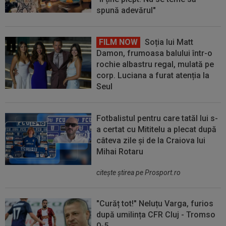
spună adevărul"
FILM NOW
Soția lui Matt
Damon, frumoasa balului într-o
rochie albastru regal, mulată pe
corp. Luciana a furat atenția la
Seul
Fotbalistul pentru care tatăl lui s-
a certat cu Mititelu a plecat după
câteva zile și de la Craiova lui
Mihai Rotaru
citeşte ştirea pe Prosport.ro
"Curăț tot!" Neluțu Varga, furios
după umilința CFR Cluj - Tromso
0-5