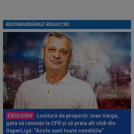
RECOMANDĂRILE REDACȚIEI
EXCLUSIV
Lovitură de proporții: Ioan Varga,
gata să renunțe la CFR și să preia alt club din
SuperLigă: ”Acolo sunt toate condițiile”