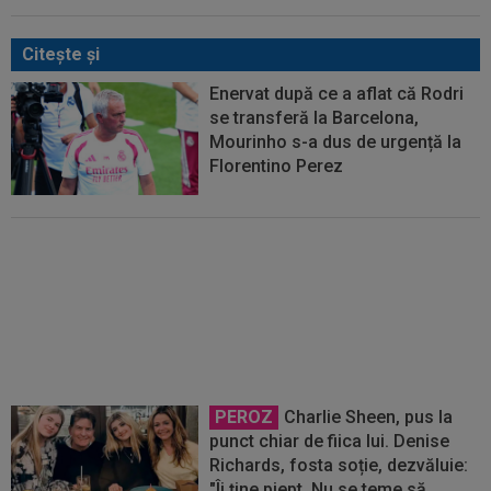
Citeşte şi
Enervat după ce a aflat că Rodri
se transferă la Barcelona,
Mourinho s-a dus de urgență la
Florentino Perez
OFICIAL
S-a terminat! Vinicius
Junior a semnat
PEROZ
Charlie Sheen, pus la
punct chiar de fiica lui. Denise
Richards, fosta soție, dezvăluie:
"Îi ține piept. Nu se teme să