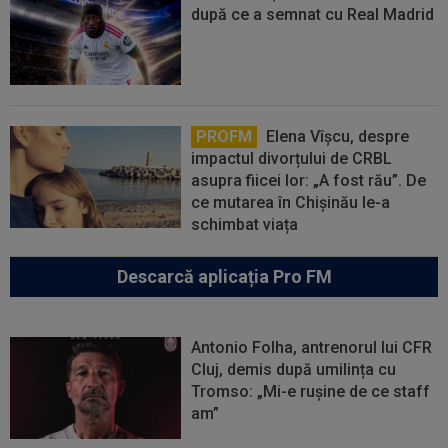
după ce a semnat cu Real Madrid
PROFM
Elena Vîșcu, despre
impactul divorțului de CRBL
asupra fiicei lor: „A fost rău”. De
ce mutarea în Chișinău le-a
schimbat viața
Descarcă aplicația Pro FM
Antonio Folha, antrenorul lui CFR
Cluj, demis după umilința cu
Tromso: „Mi-e rușine de ce staff
am”