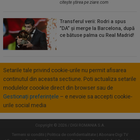
citeşte ştirea pe ziare.com
Transferul verii: Rodri a spus
”DA” și merge la Barcelona, după
ce bătuse palma cu Real Madrid!
Setarile tale privind cookie-urile nu permit afisarea
continutul din aceasta sectiune. Poti actualiza setarile
modulelor coookie direct din browser sau de
Gestionați preferințele
– e nevoie sa accepti cookie-
urile social media
Copyright © 2026 / DIGI ROMANIA S.A.
Termeni si conditii
Politica de confidentialitate
Abonare Digi TV