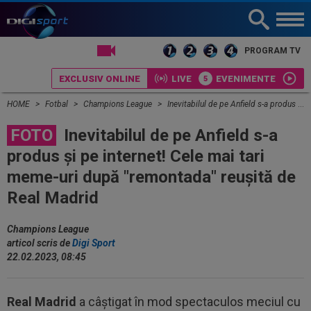
LIVE TV
PROGRAM TV
EXCLUSIV ONLINE
LIVE
EVENIMENTE
HOME
Fotbal
Champions League
Inevitabilul de pe Anfield s-a produs și pe internet! Cele mai tari meme-uri după "remontada" reușită de Real Madrid
FOTO
Inevitabilul de pe Anfield s-a
produs și pe internet! Cele mai tari
meme-uri după "remontada" reușită de
Real Madrid
Champions League
articol scris de
Digi Sport
22.02.2023, 08:45
Real Madrid
a câștigat în mod spectaculos meciul cu