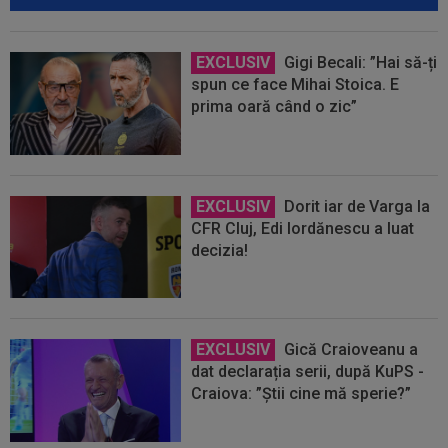
EXCLUSIV
Gigi Becali: ”Hai să-ți
spun ce face Mihai Stoica. E
prima oară când o zic”
EXCLUSIV
Dorit iar de Varga la
CFR Cluj, Edi Iordănescu a luat
decizia!
EXCLUSIV
Gică Craioveanu a
dat declarația serii, după KuPS -
Craiova: ”Știi cine mă sperie?”