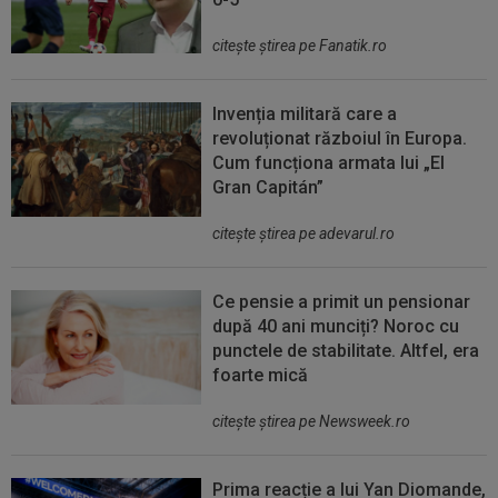
citeşte ştirea pe Fanatik.ro
Invenția militară care a
revoluționat războiul în Europa.
Cum funcționa armata lui „El
Gran Capitán”
citeşte ştirea pe adevarul.ro
Ce pensie a primit un pensionar
după 40 ani munciți? Noroc cu
punctele de stabilitate. Altfel, era
foarte mică
citeşte ştirea pe Newsweek.ro
Prima reacție a lui Yan Diomande,