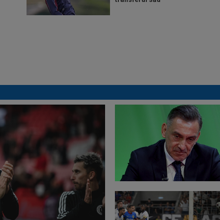
Tudor Băluță și-a găsit
echipă, după ce a ajuns
rezervă la Universitatea
Craiova