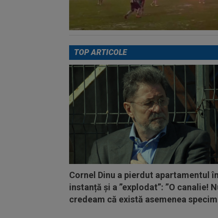
TOP ARTICOLE
Cornel Dinu a pierdut apartamentul î
instanță și a ”explodat”: ”O canalie! 
credeam că există asemenea specim