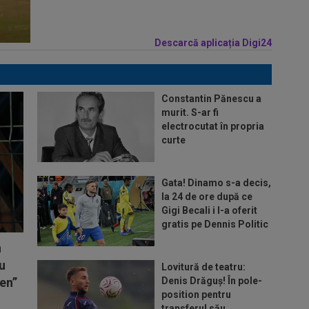
Descarcă aplicația Digi24
Constantin Pănescu a
murit. S-ar fi
electrocutat în propria
curte
Gata! Dinamo s-a decis,
la 24 de ore după ce
Gigi Becali i l-a oferit
gratis pe Dennis Politic
n
Nu
Lovitură de teatru:
en”
Denis Drăguș! În pole-
position pentru
transferul său