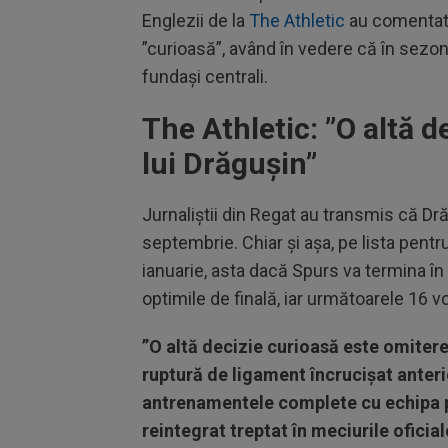
Englezii de la
The Athletic
au comentat 
”curioasă”, având în vedere că în sezon
fundași centrali.
The Athletic: ”O altă 
lui Drăgușin”
Jurnaliștii din Regat au transmis că Drăg
septembrie. Chiar și așa, pe lista pent
ianuarie, asta dacă Spurs va termina în 
optimile de finală, iar următoarele 16 v
”O altă decizie curioasă este omitere
ruptură de ligament încrucișat anteri
antrenamentele complete cu echipa pân
reintegrat treptat în meciurile ofici