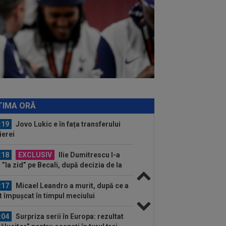
:51
Surpriza din preliminariile
mpions League le-a rupt seria de
orii...
:50
MERCATO în Europa. Toate
nsferurile verii sunt AICI! Mohamed
ah a plecat...
:38
EXCLUSIV
Doi jucători din
erLiga, propuși la FCSB: ”Pot plăti
cât”
:22
EXCLUSIV
Dan Petrescu s-a
is
TIMA ORĂ
:19
Jovo Lukic e în fața transferului
ierei
:18
EXCLUSIV
Ilie Dumitrescu l-a
 ”la zid” pe Becali, după decizia de la
B: ”Te-ai...
:17
Micael Leandro a murit, după ce a
t împușcat în timpul meciului
:04
Surpriza serii în Europa: rezultat