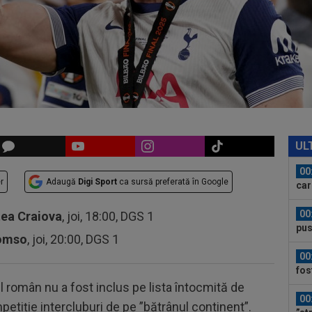
23
Cha
vict
23
tra
Sal
23
Sup
ori
00
dec
UL
00
r
Adaugă
Digi Sport
ca sursă preferată în Google
car
00
tea Craiova
, joi, 18:00, DGS 1
pus
romso
, joi, 20:00, DGS 1
FCS
00
fos
l român nu a fost inclus pe lista întocmită de
00
tiție intercluburi de pe ”bătrânul continent”.