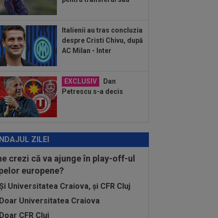
:18
EXCLUSIV
Ilie Dumitrescu l-a
 ”la zid” pe Becali, după decizia de la
B: ”Te-ai...
Italienii au tras concluzia
:17
Micael Leandro a murit, după ce a
despre Cristi Chivu, după
t împușcat în timpul meciului
AC Milan - Inter
:04
Surpriza serii în Europa: rezultat
rălucitor” pentru oaspeți în turul trei...
EXCLUSIV
Dan
Petrescu s-a decis
NDAJUL ZILEI
ne crezi că va ajunge în play-off-ul
pelor europene?
Și Universitatea Craiova, și CFR Cluj
Doar Universitatea Craiova
Doar CFR Cluj