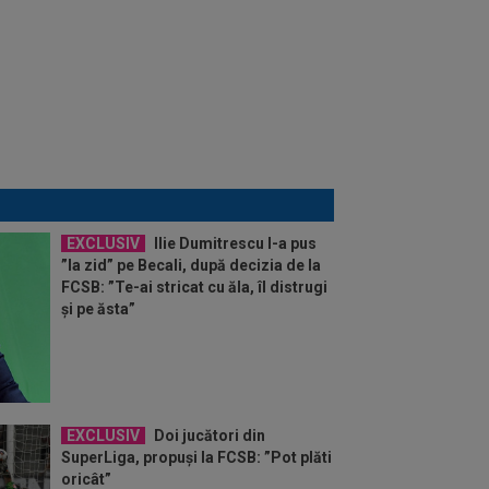
EXCLUSIV
Ilie Dumitrescu l-a pus
”la zid” pe Becali, după decizia de la
FCSB: ”Te-ai stricat cu ăla, îl distrugi
și pe ăsta”
EXCLUSIV
Doi jucători din
SuperLiga, propuși la FCSB: ”Pot plăti
oricât”