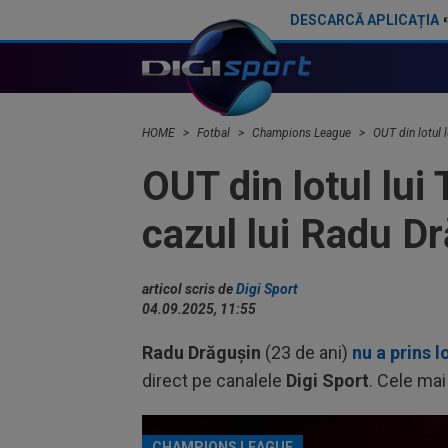
DESCARCĂ APLICAȚIA
Jose Mourinho, după meciul cu Radu Drăgușin: ”Încă se trezește dintr-un vis”
HOME
Fotbal
Champions League
OUT din lotul 
OUT din lotul lui
cazul lui Radu Dr
articol scris de
Digi Sport
04.09.2025, 11:55
Radu Drăgușin
(23 de ani)
nu a prins l
direct pe canalele
Digi Sport
. Cele mai
CHAMPIONS LEAGUE