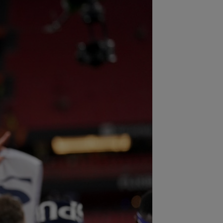
:53
FOTO
I-a lăsat ”mască”! Ce a
ut Vinicius Junior, imediat după
ocierile cu Real...
:52
EXCLUSIV
Ilie Dumitrescu a
it cel mai bun atacant din SuperLiga
mâniei