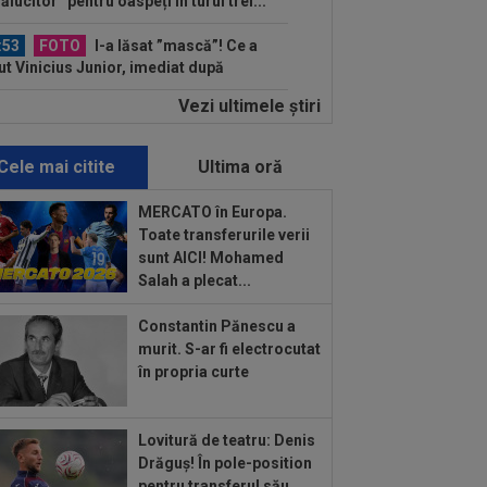
rălucitor” pentru oaspeți în turul trei...
:53
FOTO
I-a lăsat ”mască”! Ce a
ut Vinicius Junior, imediat după
ocierile cu Real...
Vezi ultimele ştiri
:52
EXCLUSIV
Ilie Dumitrescu a
it cel mai bun atacant din SuperLiga
mâniei
Cele mai citite
Ultima oră
:51
Surpriza din preliminariile
mpions League le-a rupt seria de
MERCATO în Europa.
orii...
Toate transferurile verii
:50
MERCATO în Europa. Toate
sunt AICI! Mohamed
nsferurile verii sunt AICI! Mohamed
Salah a plecat...
ah a plecat...
:38
EXCLUSIV
Doi jucători din
Constantin Pănescu a
erLiga, propuși la FCSB: ”Pot plăti
murit. S-ar fi electrocutat
cât”
în propria curte
:22
EXCLUSIV
Dan Petrescu s-a
is
Lovitură de teatru: Denis
:19
Jovo Lukic e în fața transferului
Drăguș! În pole-position
ierei
pentru transferul său