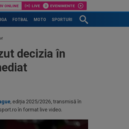
IV ONLINE
LIVE
EVENIMENTE
LIGA
FOTBAL
MOTO
SPORTURI
at
zut decizia în
mediat
eague
, ediția 2025/2026, transmisă în
sport.ro în format live video.