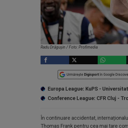
Radu Drăgușin / Foto: Profimedia
Urmărește
Digisport
în Google Discove
Europa League: KuPS - Universita
Conference League: CFR Cluj - T
În continuare accidentat, internaționalu
Thomas Frank pentru cea mai tare compe