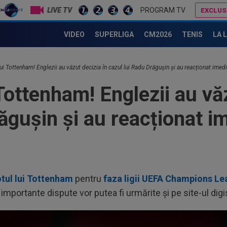
LIVE TV
PROGRAM TV
EXCLUS
Italienii au tras concluzia, după ce l-au văzut 90 de minute pe Radu Drăgușin în Real Madrid - Fiorentina
Dan Petrescu s-a decis
VIDEO
SUPERLIGA
CM2026
TENIS
LA 
lui Tottenham! Englezii au văzut decizia în cazul lui Radu Drăgușin și au reacționat imedi
 Tottenham! Englezii au vă
ăgușin și au reacționat i
otul lui Tottenham
pentru
faza ligii UEFA Champions L
 importante dispute vor putea fi urmărite și pe site-ul digi