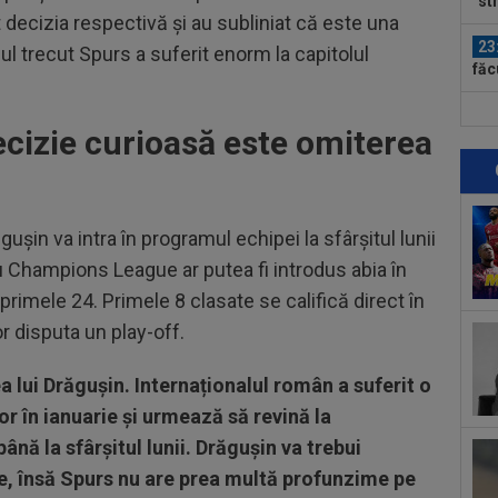
”st
decizia respectivă și au subliniat că este una
23
ul trecut Spurs a suferit enorm la capitolul
făc
neg
23
decizie curioasă este omiterea
num
Ro
23
Cha
vict
ușin va intra în programul echipei la sfârșitul lunii
23
ru Champions League ar putea fi introdus abia în
tra
Sal
primele 24. Primele 8 clasate se califică direct în
23
or disputa un play-off.
Sup
ori
a lui Drăgușin. Internaționalul român a suferit o
00
dec
or în ianuarie și urmează să revină la
ă la sfârșitul lunii. Drăgușin va trebui
00
ale, însă Spurs nu are prea multă profunzime pe
car