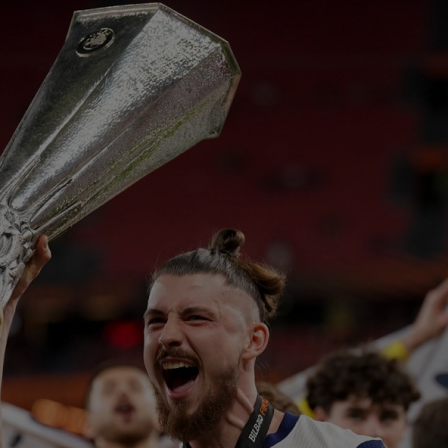
23
făc
neg
23
num
Ro