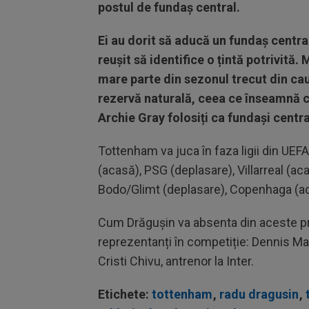
postul de fundaș central.
Ei au dorit să aducă un fundaș centra
reușit să identifice o țintă potrivită.
mare parte din sezonul trecut din ca
rezervă naturală, ceea ce înseamnă c
Archie Gray folosiți ca fundași centra
Tottenham va juca în faza ligii din U
(acasă), PSG (deplasare), Villarreal (ac
Bodo/Glimt (deplasare), Copenhaga (ac
Cum Drăgușin va absenta din aceste pr
reprezentanți în competiție: Dennis Ma
Cristi Chivu, antrenor la Inter.
Etichete:
tottenham
,
radu dragusin
,