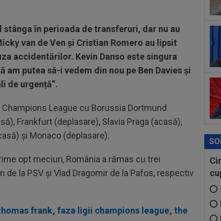
00
pus
l stânga în perioada de transferuri, dar nu au
FCS
00
 Micky van de Ven și Cristian Romero au lipsit
fos
uza accidentărilor. Kevin Danso este singura
ă am putea să-i vedem din nou pe Ben Davies și
00
”st
li de urgență”.
EFA Champions League cu Borussia Dortmund
asă), Frankfurt (deplasare), Slavia Praga (acasă),
asă) și Monaco (deplasare).
SO
ime opt meciuri, România a rămas cu trei
Ci
n de la PSV și Vlad Dragomir de la Pafos, respectiv
cu
thomas frank
,
faza ligii champions league
,
the