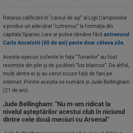
Ratarea calificării în ”careul de ași” al Ligii Campionilor
a produs un adevărat ”cutremur” la formația din
capitala Spaniei, care ar putea rămâne fără
antrenorul
Carlo Ancelotti (65 de ani) peste doar câteva zile.
Aceste eșecuri suferite în fața ”Tunarilor” au fost
resimțite din plin și de jucătorii ”los blancos”. De altfel,
mulți dintre ei și-au cerut scuze față de fani pe
internet. Printre aceștia se numără și Jude Bellingham
(21 de ani).
Jude Bellingham: ”N
u m-am ridicat la
nivelul așteptărilor acestui club în niciunul
dintre cele două meciuri cu Arsenal”