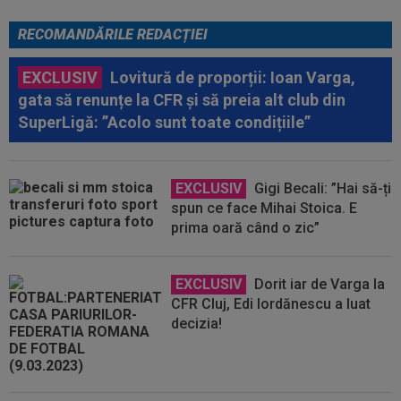
RECOMANDĂRILE REDACȚIEI
EXCLUSIV
Lovitură de proporții: Ioan Varga,
gata să renunțe la CFR și să preia alt club din
SuperLigă: ”Acolo sunt toate condițiile”
EXCLUSIV
Gigi Becali: ”Hai să-ți
spun ce face Mihai Stoica. E
prima oară când o zic”
EXCLUSIV
Dorit iar de Varga la
CFR Cluj, Edi Iordănescu a luat
decizia!