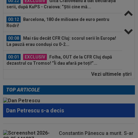
00:12
Barcelona, 180 de milioane de euro pentru
Rodri!
00:08
Mai rău decât CFR Cluj: scorul serii în Europa!
La pauză erau conduși cu 0-2...
00:01
EXCLUSIV
Folha, OUT de la CFR Cluj după
dezastrul cu Tromso! ”Îi dau afară pe toți!”...
23:52
EXCLUSIV
Gigi Becali: ”Am vândut un jucător
pe 3.000.000 €”
Vezi ultimele ştiri
00:43
EXCLUSIV
Lovitură de proporții: Ioan Varga,
gata să renunțe la CFR și să preia alt club...
TOP ARTICOLE
00:41
EXCLUSIV
Gigi Becali: ”Hai să-ți spun ce face
Mihai Stoica. E prima oară când o zic”
Dan Petrescu s-a decis
00:34
EXCLUSIV
Dorit iar de Varga la CFR Cluj, Edi
Iordănescu a luat decizia!
Constantin Pănescu a murit. S-ar
00:22
EXCLUSIV
Gică Craioveanu a dat declarația