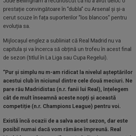
Jude Bellingham a recunoscut că nu a avut deloc o
prestație convingătoare în ”dubla” cu Arsenal și și-a
cerut scuze în fața suporterilor ”los blancos” pentru
evoluția sa.
Mijlocașul englez a subliniat că Real Madrid nu va
capitula și va încerca să obțină un trofeu în acest final
de sezon (titlul în La Liga sau Cupa Regelui).
”Pur și simplu nu m-am ridicat la nivelul așteptărilor
acestui club în niciunul dintre cele două meciuri. Ne
pare rău Madridistas (n.r. fanii lui Real), înțelegem
cât de mult înseamnă aceste nopți și această
competiție (n.r. Champions League) pentru voi.
Există încă ocazii de a salva acest sezon, dar este
posibil numai dacă vom rămâne împreună. Real