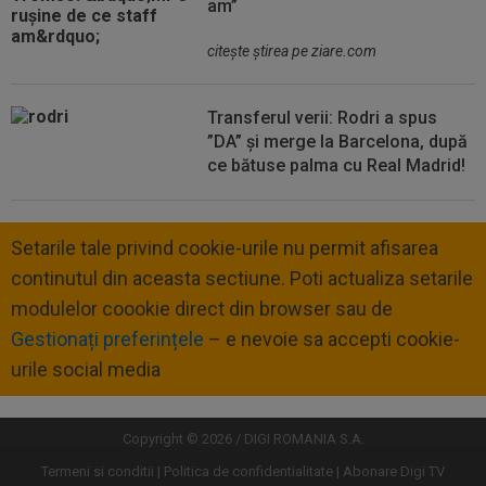
am”
citeşte ştirea pe ziare.com
Transferul verii: Rodri a spus
”DA” și merge la Barcelona, după
ce bătuse palma cu Real Madrid!
Setarile tale privind cookie-urile nu permit afisarea
continutul din aceasta sectiune. Poti actualiza setarile
modulelor coookie direct din browser sau de
Gestionați preferințele
– e nevoie sa accepti cookie-
urile social media
Copyright © 2026 / DIGI ROMANIA S.A.
Termeni si conditii
Politica de confidentialitate
Abonare Digi TV