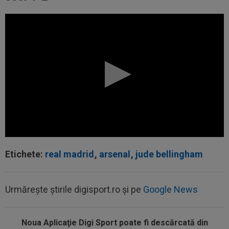
Etichete:
real madrid
,
arsenal
,
jude bellingham
00:22
EXCLUSIV
Gică Craioveanu a dat declarația
Urmărește știrile digisport.ro și pe
Google News
serii, după KuPS - Craiova: ”Știi cine mă...
00:12
Barcelona, 180 de milioane de euro pentru
Noua Aplicaţie Digi Sport poate fi descărcată din
Rodri!