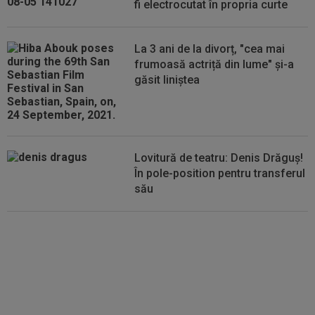
fi electrocutat în propria curte
serii, după KuPS - Craiova: ”Știi cine mă...
00:12
Barcelona, 180 de milioane de euro pentru
La 3 ani de la divorț, "cea mai
Rodri!
frumoasă actriță din lume" și-a
găsit liniștea
Lovitură de teatru: Denis Drăguș!
În pole-position pentru transferul
său
Micael Leandro a murit, după ce
a fost împușcat în timpul
meciului