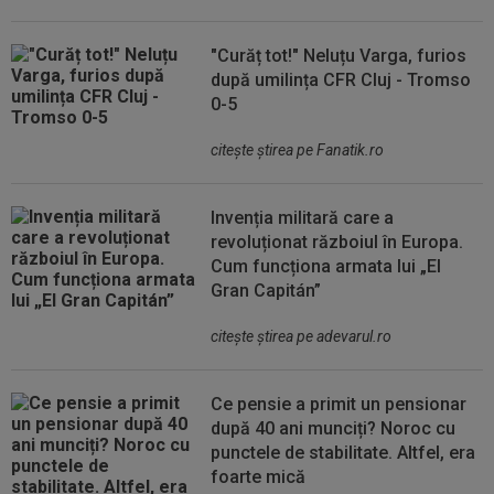
"Curăț tot!" Neluțu Varga, furios
după umilința CFR Cluj - Tromso
0-5
citeşte ştirea pe Fanatik.ro
Invenția militară care a
revoluționat războiul în Europa.
Cum funcționa armata lui „El
Gran Capitán”
citeşte ştirea pe adevarul.ro
Ce pensie a primit un pensionar
după 40 ani munciți? Noroc cu
punctele de stabilitate. Altfel, era
foarte mică