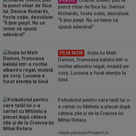
PEROZ
Charlie Sheen, pus la
punct chiar de fiica lui. Denise
Richards, fosta soție, dezvăluie:
"Îi ține piept. Nu se teme să
spună adevărul"
FILM NOW
Soția lui Matt
Damon, frumoasa balului într-o
rochie albastru regal, mulată pe
corp. Luciana a furat atenția la
Seul
Fotbalistul pentru care tatăl lui s-
a certat cu Mititelu a plecat după
câteva zile și de la Craiova lui
Mihai Rotaru
citeşte ştirea pe Prosport.ro