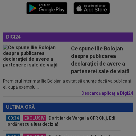
00:08
Mai rău decât CFR Cluj: scorul serii în Europa!
La pauză erau conduși cu 0-2...
00:01
EXCLUSIV
Folha, OUT de la CFR Cluj după
dezastrul cu Tromso! ”Îi dau afară pe toți!”...
DIGI24
23:52
EXCLUSIV
Gigi Becali: ”Am vândut un jucător
Ce spune Ilie Bolojan
pe 3.000.000 €”
despre publicarea
declarației de avere a
00:43
EXCLUSIV
Lovitură de proporții: Ioan Varga,
partenerei sale de viață
gata să renunțe la CFR și să preia alt club...
Premierul interimar Ilie Bolojan a evitat să anunţe dacă va publica şi
00:41
EXCLUSIV
Gigi Becali: ”Hai să-ți spun ce face
el, după exemplul...
Mihai Stoica. E prima oară când o zic”
Descarcă aplicația Digi24
00:34
EXCLUSIV
Dorit iar de Varga la CFR Cluj, Edi
ULTIMA ORĂ
Iordănescu a luat decizia!
00:22
EXCLUSIV
Gică Craioveanu a dat declarația
serii, după KuPS - Craiova: ”Știi cine mă...