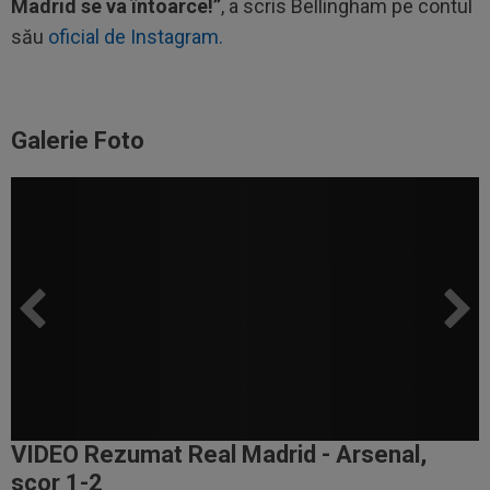
Madrid se va întoarce!”
, a scris Bellingham pe contul
său
oficial de Instagram.
Galerie Foto
VIDEO Rezumat Real Madrid - Arsenal,
scor 1-2