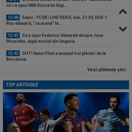
ce i-a spus MM Stoica lui Gigi...
12:48
Sepsi - FCSB | LIVE VIDEO, luni, 21:30, DGS 1.
Roș-albaștrii, ”ca acasă” la...
12:43
Ce a spus Federico Valverde despre Jose
Mourinho, după meciul din Ungaria
12:42
OUT! Hansi Flick a anunțat trei plecări de la
Barcelona
Vezi ultimele ştiri
12:20
FOTO
Cristiano Ronaldo nu s-a putut abține,
după ce sute de oameni au apărut la...
TOP ARTICOLE
13:26
Cine e Leonardo Bovio, ”viitorul fundaș al
Italiei” propus de Cristi Chivu la...
13:23
S-a aflat echipa din Serie A la care poate
ajunge Ștefan Baiaram! 6 milioane de...
13:22
”Pachet de 6 cifre” + 50.000 de euro pentru
amanta lui Infantino? Comunicat...