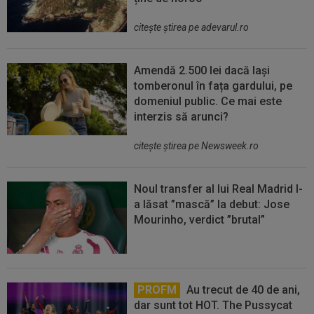
citeşte ştirea pe adevarul.ro
Amendă 2.500 lei dacă lași
tomberonul în fața gardului, pe
domeniul public. Ce mai este
interzis să arunci?
citeşte ştirea pe Newsweek.ro
Noul transfer al lui Real Madrid l-
a lăsat ”mască” la debut: Jose
Mourinho, verdict ”brutal”
PROFM
Au trecut de 40 de ani,
dar sunt tot HOT. The Pussycat