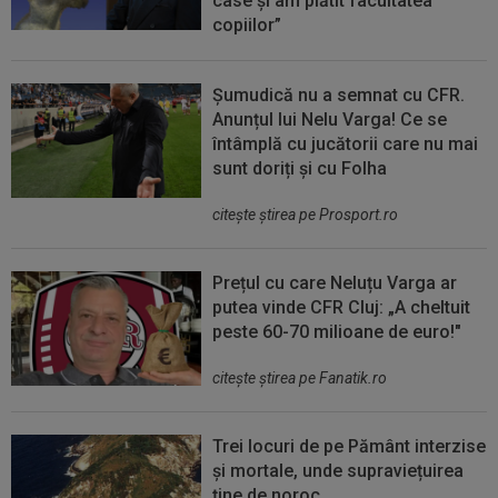
case și am plătit facultatea
copiilor”
Șumudică nu a semnat cu CFR.
Anunțul lui Nelu Varga! Ce se
întâmplă cu jucătorii care nu mai
sunt doriți și cu Folha
citeşte ştirea pe Prosport.ro
Prețul cu care Neluțu Varga ar
putea vinde CFR Cluj: „A cheltuit
peste 60-70 milioane de euro!"
citeşte ştirea pe Fanatik.ro
Trei locuri de pe Pământ interzise
și mortale, unde supraviețuirea
ține de noroc