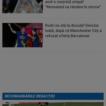
avut o surpriză uriașă!
”Momentul va rămâne în istorie”
Rodri nu stă la discuții! Decizia
luată, după ce Manchester City a
refuzat oferta Barcelonei
Cel mai bine plătit jucător din
SuperLigă a devenit liber! Gigi
Becali spunea: ”Pregătesc o
bombă! Bani mulți”
RECOMANDĂRILE REDACȚIEI