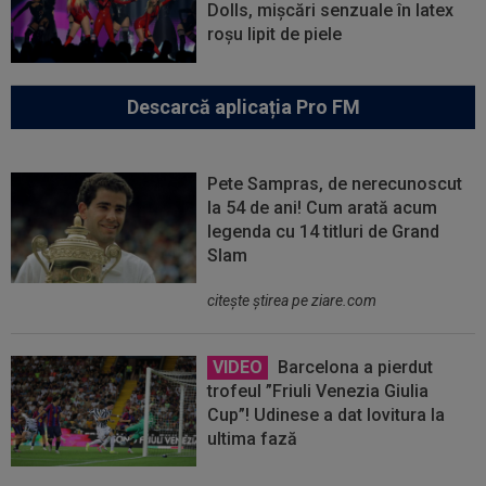
Dolls, mișcări senzuale în latex
roșu lipit de piele
Descarcă aplicația Pro FM
Pete Sampras, de nerecunoscut
la 54 de ani! Cum arată acum
legenda cu 14 titluri de Grand
Slam
citeşte ştirea pe ziare.com
VIDEO
Barcelona a pierdut
trofeul ”Friuli Venezia Giulia
Cup”! Udinese a dat lovitura la
ultima fază