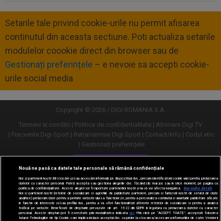
Setarile tale privind cookie-urile nu permit afisarea
continutul din aceasta sectiune. Poti actualiza setarile
modulelor coookie direct din browser sau de
Gestionați preferințele
– e nevoie sa accepti cookie-
urile social media
Copyright © 2026 / DIGI ROMANIA S.A.
Termeni si conditii
Politica de confidentialitate
Abonare Digi TV
Frecvente Digi Sport
Retransmisie Digi Sport
Contact/Info
Codul etic
Gestionați preferințele
Versiune desktop
Nouă ne pasă ca datele tale personale să rămână confidențiale
Noi și partenerii noștri
30
stocăm și/sau accesăm informații pe dispozitivul dvs., precum identificatorii cookie unici pentru prelucrarea
datelor cu caracter personal. Puteți accepta sau gestiona alegerile dvs. făcând clic mai jos sau în orice moment, pe pagina cu
politica de confidențialitate. Aceste alegeri vor fi raportate partenerilor noștri și nu vă vor afecta navigarea.
Mai multe detalii
Noi si partenerii nostri (retelele de socializare si agentiile de publicitate partenere, precum si furnizorii nostri de servicii de date
analitice) prelucram date pentru a permite website-ului sa functioneze, pentru a personaliza continutul si anunturile publicitare afisate
in functie de interesele si/sau profilul dvs., pentru a va oferi functionalitati aferente retelelor de socializare si pentru a analiza
traficul pe website. Beneficiati de drepturile prevazute de art. 15-22 din GDPR in legatura cu prelucrarea datelor cu caracter
personal. Aceste drepturi pot fi exercitate prin modalitatea indicata
aici
. Prin click pe “ACCEPT TOATE”, acceptati folosirea
tuturor Tehnologiilor de tip Cookie, care implica inclusiv acceptul dvs. cu privire la stocarea/accesarea informatiilor de catre Vendor-ii