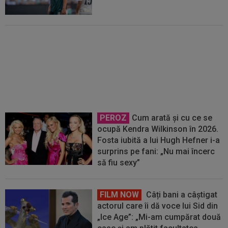
Pe loc! Jose Mourinho a spus-o
direct, după ce a văzut ce a decis
Vinicius Junior
PEROZ
Cum arată și cu ce se
ocupă Kendra Wilkinson în 2026.
Fosta iubită a lui Hugh Hefner i-a
surprins pe fani: „Nu mai încerc
să fiu sexy”
FILM NOW
Câți bani a câștigat
actorul care îi dă voce lui Sid din
„Ice Age”: „Mi-am cumpărat două