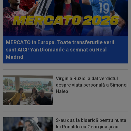
13:01
Giovanni Becali a rămas ”interzis” când a aflat
ce i-a spus MM Stoica lui Gigi...
12:48
Sepsi - FCSB | LIVE VIDEO, luni, 21:30, DGS 1.
Roș-albaștrii, ”ca acasă” la...
MERCATO în Europa. Toate transferurile verii
sunt AICI! Yan Diomande a semnat cu Real
Madrid
Virginia Ruzici a dat verdictul
despre viața personală a Simonei
Halep
S-au dus la biserică pentru nunta
lui Ronaldo cu Georgina și au