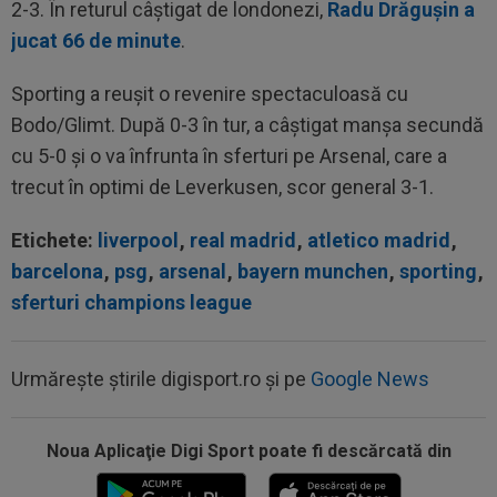
2-3. În returul câștigat de londonezi,
Radu Drăgușin a
jucat 66 de minute
.
Sporting a reușit o revenire spectaculoasă cu
Bodo/Glimt. După 0-3 în tur, a câștigat manșa secundă
cu 5-0 și o va înfrunta în sferturi pe Arsenal, care a
trecut în optimi de Leverkusen, scor general 3-1.
Etichete:
liverpool
,
real madrid
,
atletico madrid
,
barcelona
,
psg
,
arsenal
,
bayern munchen
,
sporting
,
sferturi champions league
Urmărește știrile digisport.ro și pe
Google News
Noua Aplicaţie Digi Sport poate fi descărcată din
13:01
Giovanni Becali a rămas ”interzis” când a aflat
ce i-a spus MM Stoica lui Gigi...