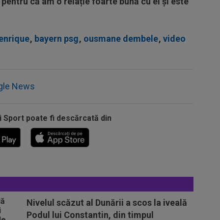
pentru că am o relație foarte bună cu el și este
 enrique
,
bayern psg
,
ousmane dembele
,
video
gle News
i Sport poate fi descărcată din
Nivelul scăzut al Dunării a scos la iveală
Podul lui Constantin, din timpul