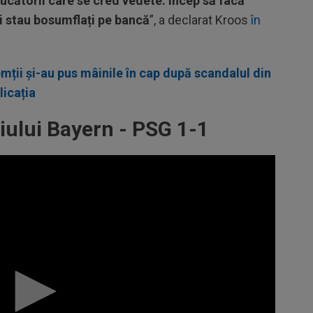
jucătorii care se cred vedete: încep să facă
i stau bosumflați pe bancă
”, a declarat Kroos
în
mții și-au pus mâinile în cap după scandalul din
licația
ului Bayern - PSG 1-1