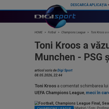
DESCARCĂ APLICAȚIA
Ousmane Dembele a primit oferta și a dat răspunsul fără să stea pe gânduri! Urmează să semneze
HOME
Fotbal
Champions League
Toni Kroos a v
Toni Kroos a văz
Munchen - PSG și 
articol scris de
Digi Sport
08.05.2026, 22:44
Toni Kroos
a comentat schimbarea lu
UEFA Champions League
,
meci în car
Toni Kroos în tricoul lui Real Madrid / Foto: Profime
CHAMPIONS LEAGUE