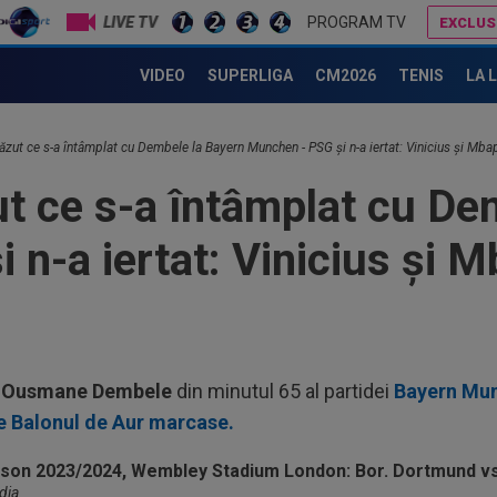
Rod
LIVE TV
PROGRAM TV
EXCLUS
12
Ilie Dumitrescu a văzut ce face Ioa
al 
VIDEO
SUPERLIGA
CM2026
TENIS
LA 
12
iar
ăzut ce s-a întâmplat cu Dembele la Bayern Munchen - PSG și n-a iertat: Vinicius și Mba
12
ut ce s-a întâmplat cu De
rep
gâ
n-a iertat: Vinicius și 
13
LIV
com
13
pen
13
i
Ousmane Dembele
din minutul 65 al partidei
Bayern Mun
văz
e Balonul de Aur marcase.
mai
13
de 
dia