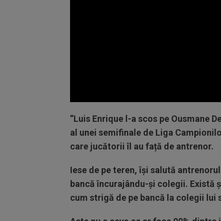
Volume
90%
”Luis Enrique l-a scos pe Ousmane Dem
al unei semifinale de Liga Campionilor
care jucătorii îl au față de antrenor.
Iese de pe teren, își salută antrenoru
bancă încurajându-și colegii. Există ș
cum strigă de pe bancă la colegii lui 