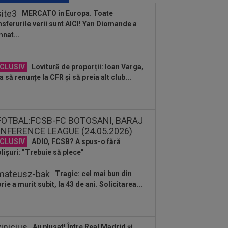
tru dopaj! Verdictul final dat de TAS
MERCATO în Europa. Toate
nsferurile verii sunt AICI! Yan Diomande a
:36
EXCLUSIV
Ilie Dumitrescu a
nat...
ut ce face Ioan Varga la CFR Cluj și n-a
 rezistat
:34
Lovitură de teatru, cu o zi înainte
CLUSIV
Lovitură de proporții: Ioan Varga,
nuntă: Cristiano Ronaldo și Georgina...
a să renunțe la CFR și să preia alt club...
:31
EXCLUSIV
UTA Arad i-a decis
torul lui Adrian Mihalcea, fără victorie
acest sezon
CLUSIV
ADIO, FCSB? A spus-o fără
lișuri: ”Trebuie să plece”
Tragic: cel mai bun din
orie a murit subit, la 43 de ani. Solicitarea...
Au plusat! Între Real Madrid și