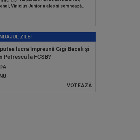
enal, Vinicius Junior a ales și semnează...
NDAJUL ZILEI
 putea lucra împreună Gigi Becali și
n Petrescu la FCSB?
DA
NU