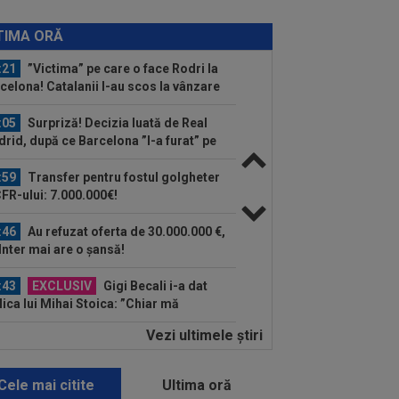
:31
EXCLUSIV
UTA Arad i-a decis
torul lui Adrian Mihalcea, fără victorie
TIMA ORĂ
acest sezon
:21
”Victima” pe care o face Rodri la
celona! Catalanii l-au scos la vânzare
:05
Surpriză! Decizia luată de Real
rid, după ce Barcelona ”l-a furat” pe
ri
:59
Transfer pentru fostul golgheter
CFR-ului: 7.000.000€!
:46
Au refuzat oferta de 30.000.000 €,
 Inter mai are o șansă!
:43
EXCLUSIV
Gigi Becali i-a dat
lica lui Mihai Stoica: ”Chiar mă
ndesc”
Vezi ultimele ştiri
:47
Unirea Slobozia - Gloria Bistrița,
E VIDEO, 18:00, DGS 1. Programul
plet...
Cele mai citite
Ultima oră
:38
Cosmin Matei a fost suspendat