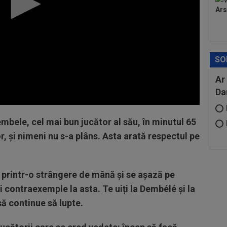
Ars
SO
Ar
Da
bele, cel mai bun jucător al său, în minutul 65
, și nimeni nu s-a plâns. Asta arată respectul pe
l printr-o strângere de mână și se așază pe
i contraexemple la asta. Te uiți la Dembélé și la
să continue să lupte.