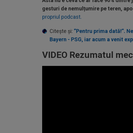
Asta nu e ceva ce ar face 90% dintre 
gesturi de nemulțumire pe teren, apo
propriul podcast.
Citește și:
”Pentru prima dată!”. Ne
Bayern - PSG, iar acum a venit exp
VIDEO Rezumatul meci