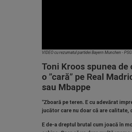
Volume
VIDEO cu rezumatul partidei Bayern Munchen - PSG
90%
Toni Kroos spunea de 
o ”cară” pe Real Madri
sau Mbappe
"Zboară pe teren. E cu adevărat impr
jucător care nu doar că are calitate, 
E de-a dreptul brutal cum joacă în mo