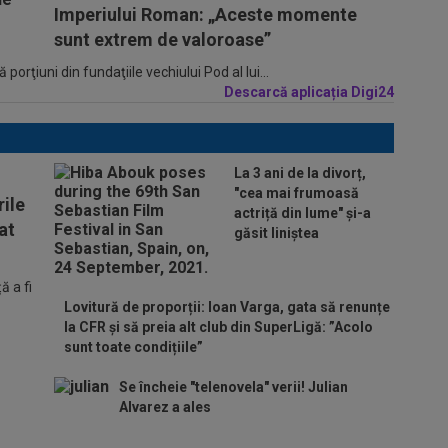
Imperiului Roman: „Aceste momente
sunt extrem de valoroase”
porţiuni din fundaţiile vechiului Pod al lui...
Descarcă aplicația Digi24
La 3 ani de la divorț,
"cea mai frumoasă
ile
actriță din lume" și-a
at
găsit liniștea
 a fi
Lovitură de proporții: Ioan Varga, gata să renunțe
la CFR și să preia alt club din SuperLigă: ”Acolo
sunt toate condițiile”
Se încheie "telenovela" verii! Julian
Alvarez a ales
ADIO, FCSB? A spus-o