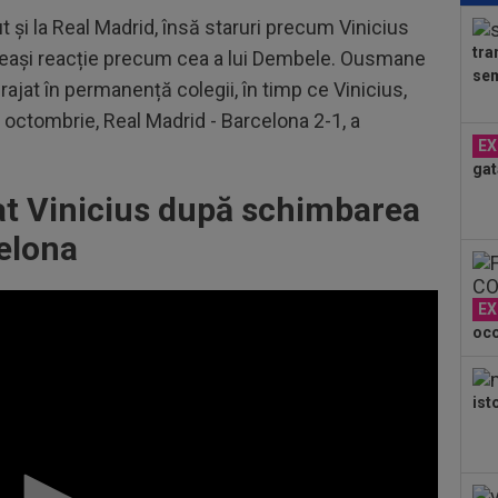
pen
t și la Real Madrid, însă staruri precum Vinicius
tra
eeași reacție precum cea a lui Dembele. Ousmane
13
sem
văz
urajat în permanență colegii, în timp ce Vinicius,
mai
n octombrie, Real Madrid - Barcelona 2-1, a
13
EX
de 
gat
13
t Vinicius după schimbarea
vii
celona
în 
EX
oco
ist