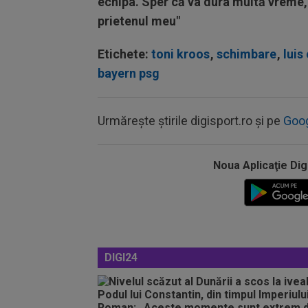
echipa. Sper că va dura multă vreme, 
prietenul meu"
Etichete:
toni kroos
,
schimbare
,
luis
bayern psg
Urmărește știrile digisport.ro și pe
Goo
Noua Aplicaţie Dig
DIGI24