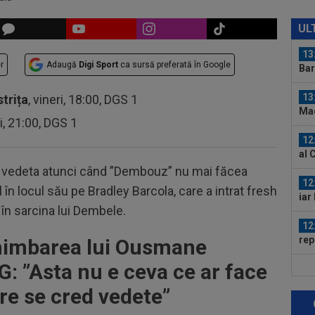
13
vii
UL
în 
13
r
Adaugă
Digi Sport
ca sursă preferată în Google
Bar
13
strița
, vineri, 18:00, DGS 1
Mad
ri, 21:00, DGS 1
Rod
12
al 
be vedeta atunci când ”Dembouz” nu mai făcea
12
 în locul său pe Bradley Barcola, care a intrat fresh
iar
 în sarcina lui Dembele.
12
rep
chimbarea lui Ousmane
gâ
: ”Asta nu e ceva ce ar face
13
LIV
are se cred vedete”
com
13