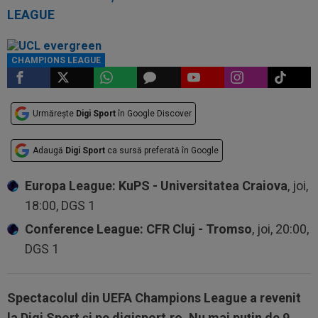
LEAGUE
CHAMPIONS LEAGUE
Urmărește
Digi Sport
în Google Discover
Adaugă
Digi Sport
ca sursă preferată în Google
Europa League: KuPS - Universitatea Craiova
, joi,
18:00, DGS 1
Conference League: CFR Cluj - Tromso
, joi, 20:00,
DGS 1
Spectacolul din UEFA Champions League a revenit
la Digi Sport şi pe digisport.ro. Nu mai puţin de 9