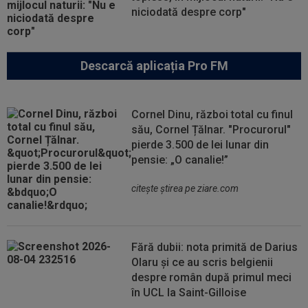
niciodată despre corp"
Descarcă aplicația Pro FM
Cornel Dinu, război total cu finul
său, Cornel Țălnar. "Procurorul"
pierde 3.500 de lei lunar din
pensie: „O canalie!”
citeşte ştirea pe ziare.com
Fără dubii: nota primită de Darius
Olaru și ce au scris belgienii
despre român după primul meci
în UCL la Saint-Gilloise