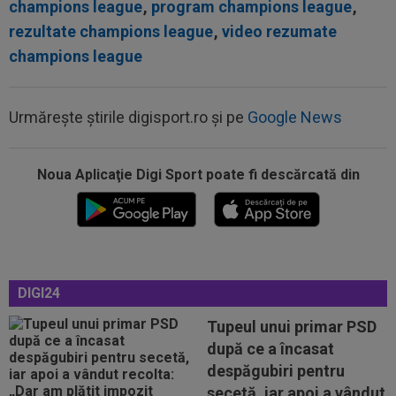
champions league
,
program champions league
,
rezultate champions league
,
video rezumate
champions league
Urmărește știrile digisport.ro și pe
Google News
Noua Aplicaţie Digi Sport poate fi descărcată din
09:38
Gigi Becali a lansat oferta: ”1,5 milioane de
euro”
09:36
Atenție, Craiova! Finlandezii și-au făcut temele
și au descifrat cum vor aborda...
DIGI24
09:27
EXCLUSIV
Surpriză la CFR Cluj! Ioan Varga:
”Acum ajut clubul, dar de la anul nu știu...
Tupeul unui primar PSD
după ce a încasat
09:20
Real Madrid l-a lăsat să plece de la echipă și o
despăgubiri pentru
clauză rară a fost inclusă în...
secetă, iar apoi a vândut