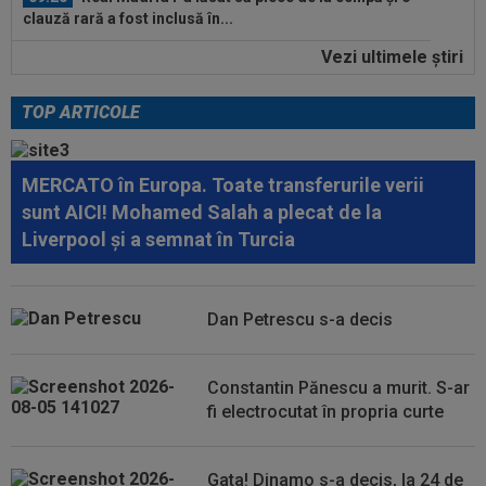
clauză rară a fost inclusă în...
Vezi ultimele ştiri
09:16
40.000.000€ pentru transfer! Inter și Cristi
Chivu s-au pus de acord
TOP ARTICOLE
10:08
Suma uriașă care i se reține lui Cornel Dinu din
pensie, după ce a pierdut...
MERCATO în Europa. Toate transferurile verii
09:53
A venit anunțul cel mare: Vinicius Junior a spus
sunt AICI! Mohamed Salah a plecat de la
"DA" și semnează!
Liverpool și a semnat în Turcia
09:45
Mirel Rădoi și-a spus nemulțumirea de la
Gaziantep
Dan Petrescu s-a decis
09:38
Gigi Becali a lansat oferta: ”1,5 milioane de
euro”
Constantin Pănescu a murit. S-ar
09:36
Atenție, Craiova! Finlandezii și-au făcut temele
fi electrocutat în propria curte
și au descifrat cum vor aborda...
Gata! Dinamo s-a decis, la 24 de