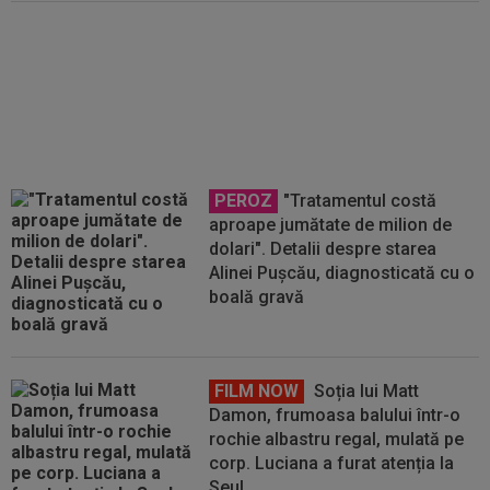
Atacantul care a refuzat România
a ”strălucit” în Champions
League: meci ”nebun” cu 6 goluri
PEROZ
"Tratamentul costă
aproape jumătate de milion de
dolari". Detalii despre starea
Alinei Pușcău, diagnosticată cu o
boală gravă
FILM NOW
Soția lui Matt
Damon, frumoasa balului într-o
rochie albastru regal, mulată pe
corp. Luciana a furat atenția la
Seul