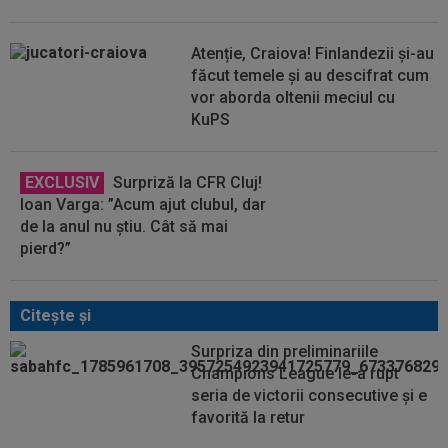
Atenție, Craiova! Finlandezii și-au
făcut temele și au descifrat cum
vor aborda oltenii meciul cu
KuPS
EXCLUSIV
Surpriză la CFR Cluj!
Ioan Varga: ”Acum ajut clubul, dar
de la anul nu știu. Cât să mai
pierd?”
Citeşte şi
Surpriza din preliminariile
Champions League le-a rupt
seria de victorii consecutive și e
favorită la retur