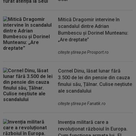
Mitică Dragomir intervine în
scandalul dintre Adrian
Bumbescu și Dorinel Munteanu:
„Are dreptate”
citeşte ştirea pe Prosport.ro
Cornel Dinu, lăsat lunar fără
3.500 de lei din pensie din cauza
finului său, Țălnar. Culise neștiute
ale scandalului
citeşte ştirea pe Fanatik.ro
Invenția militară care a
revoluționat războiul în Europa.
Cum funcționa armata lui „El