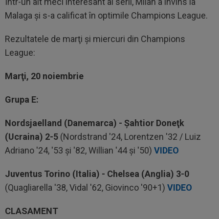
Într-un alt meci interesant al serii, Milan a învins la
Malaga şi s-a calificat în optimile Champions League.
Rezultatele de marţi şi miercuri din Champions
League:
Marţi, 20 noiembrie
Grupa E:
Nordsjaelland (Danemarca) - Şahtior Doneţk
(Ucraina) 2-5
(Nordstrand '24, Lorentzen '32 / Luiz
Adriano '24, '53 şi '82, Willian '44 şi '50)
VIDEO
Juventus Torino (Italia) - Chelsea (Anglia) 3-0
(Quagliarella '38, Vidal '62, Giovinco '90+1)
VIDEO
CLASAMENT