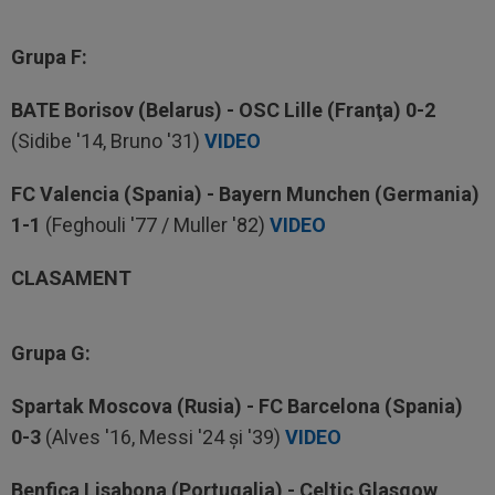
Grupa F:
BATE Borisov (Belarus) - OSC Lille (Franţa) 0-2
(Sidibe '14, Bruno '31)
VIDEO
FC Valencia (Spania) - Bayern Munchen (Germania)
1-1
(Feghouli '77 / Muller '82)
VIDEO
CLASAMENT
Grupa G:
Spartak Moscova (Rusia) - FC Barcelona (Spania)
0-3
(Alves '
16, Messi '24 şi
'39)
VIDEO
Benfica Lisabona (Portugalia) - Celtic Glasgow