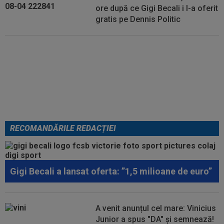
ore după ce Gigi Becali i l-a oferit
gratis pe Dennis Politic
Lovitură de teatru: Denis Drăguș!
În pole-position pentru transferul
său
RECOMANDĂRILE REDACȚIEI
Gigi Becali a lansat oferta: ”1,5 milioane de euro”
A venit anunțul cel mare: Vinicius
Junior a spus "DA" și semnează!