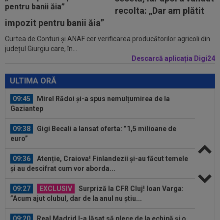
09:16
40.000.000€ pentru transfer! Inter și Cristi
recolta: „Dar am plătit
Chivu s-au pus de acord
impozit pentru banii ăia”
10:08
Suma uriașă care i se reține lui Cornel Dinu din
Curtea de Conturi și ANAF cer verificarea producătorilor agricoli din
pensie, după ce a pierdut...
județul Giurgiu care, în...
Descarcă aplicația Digi24
09:53
A venit anunțul cel mare: Vinicius Junior a spus
"DA" și semnează!
ULTIMA ORĂ
09:45
Mirel Rădoi și-a spus nemulțumirea de la
Gaziantep
09:38
Gigi Becali a lansat oferta: ”1,5 milioane de
euro”
09:36
Atenție, Craiova! Finlandezii și-au făcut temele
și au descifrat cum vor aborda...
09:27
EXCLUSIV
Surpriză la CFR Cluj! Ioan Varga:
”Acum ajut clubul, dar de la anul nu știu...
09:20
Real Madrid l-a lăsat să plece de la echipă și o