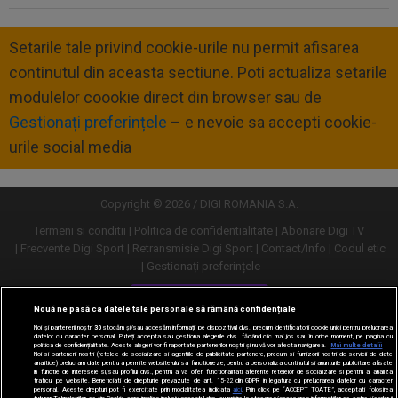
Setarile tale privind cookie-urile nu permit afisarea
continutul din aceasta sectiune. Poti actualiza setarile
modulelor coookie direct din browser sau de
Gestionați preferințele
– e nevoie sa accepti cookie-
urile social media
Copyright © 2026 / DIGI ROMANIA S.A.
Termeni si conditii
Politica de confidentialitate
Abonare Digi TV
Frecvente Digi Sport
Retransmisie Digi Sport
Contact/Info
Codul etic
Gestionați preferințele
Versiune desktop
Nouă ne pasă ca datele tale personale să rămână confidențiale
Noi și partenerii noștri
30
stocăm și/sau accesăm informații pe dispozitivul dvs., precum identificatorii cookie unici pentru prelucrarea
datelor cu caracter personal. Puteți accepta sau gestiona alegerile dvs. făcând clic mai jos sau în orice moment, pe pagina cu
politica de confidențialitate. Aceste alegeri vor fi raportate partenerilor noștri și nu vă vor afecta navigarea.
Mai multe detalii
Noi si partenerii nostri (retelele de socializare si agentiile de publicitate partenere, precum si furnizorii nostri de servicii de date
analitice) prelucram date pentru a permite website-ului sa functioneze, pentru a personaliza continutul si anunturile publicitare afisate
in functie de interesele si/sau profilul dvs., pentru a va oferi functionalitati aferente retelelor de socializare si pentru a analiza
traficul pe website. Beneficiati de drepturile prevazute de art. 15-22 din GDPR in legatura cu prelucrarea datelor cu caracter
personal. Aceste drepturi pot fi exercitate prin modalitatea indicata
aici
. Prin click pe “ACCEPT TOATE”, acceptati folosirea