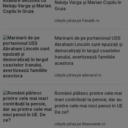
Neluţu Varga şi Marian Copilu în
Gruia
citeşte ştirea pe Fanatik.ro
Marinarii de pe portavionul USS
Abraham Lincoln sunt epuizați și
demoralizați în largul coastelor
Iranului, avertizează familiile
acestora
citeşte ştirea pe adevarul.ro
Românii plătesc printre cele mai
mari contribuții la pensie, dar au
printre cele mai mici pensii în UE.
De ce?
citeşte ştirea pe Newsweek.ro