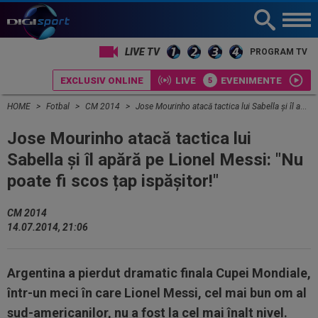
LIVE TV
PROGRAM TV
EXCLUSIV ONLINE
LIVE
EVENIMENTE
HOME
Fotbal
CM 2014
Jose Mourinho atacă tactica lui Sabella și îl apără pe Lionel Messi: "Nu poate fi scos țap ispășitor!"
Jose Mourinho atacă tactica lui
Sabella și îl apără pe Lionel Messi: "Nu
poate fi scos țap ispășitor!"
CM 2014
14.07.2014, 21:06
Argentina a pierdut dramatic finala Cupei Mondiale,
într-un meci în care Lionel Messi, cel mai bun om al
sud-americanilor, nu a fost la cel mai înalt nivel.