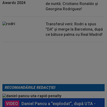
de nuntă: Cristiano Ronaldo și
Georgina Rodriguez!
Transferul verii: Rodri a spus
”DA” și merge la Barcelona, după
ce bătuse palma cu Real Madrid!
EXCLUSIV
Folha, OUT de la
CFR Cluj după dezastrul cu
Tromso! ”Îi dau afară pe toți!”.
DOUĂ nume ”luptă” pentru postul
de antrenor
RECOMANDĂRILE REDACȚIEI
VIDEO
Daniel Pancu a ”explodat”, după UTA -