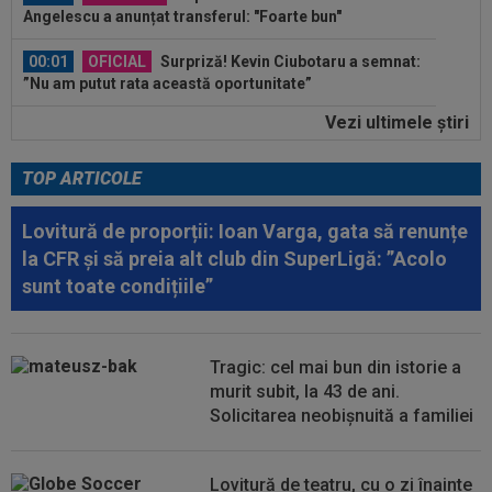
Angelescu a anunțat transferul: "Foarte bun"
00:01
OFICIAL
Surpriză! Kevin Ciubotaru a semnat:
”Nu am putut rata această oportunitate”
Vezi ultimele ştiri
00:00
Rușii îl provoacă pe David Popovici înaintea
Europenelor: ”Va pierde aurul!”...
TOP ARTICOLE
00:46
VIDEO
Daniel Pancu a ”explodat”, după UTA -
Rapid: ”Mamă, aoleu! Puțin respect nu...
Lovitură de proporții: Ioan Varga, gata să renunțe
la CFR și să preia alt club din SuperLigă: ”Acolo
00:41
EXCLUSIV
Atacant pentru FCSB! A făcut
sunt toate condițiile”
anunțul ÎN DIRECT: ”Îi dau eu lui Gigi unul bun”
00:34
EXCLUSIV
2 la 1: au dat verdictul la cea mai
controversată fază din UTA - Rapid...
Tragic: cel mai bun din istorie a
murit subit, la 43 de ani.
00:27
EXCLUSIV
Radu Naum, reacția serii după ce
Solicitarea neobișnuită a familiei
Marius Șumudică a început negocierile cu CFR...
00:14
OFICIAL
Dezastru: după Barcelona, a ratat
Lovitură de teatru, cu o zi înainte
transferul la încă o echipă de UCL! Picat la...