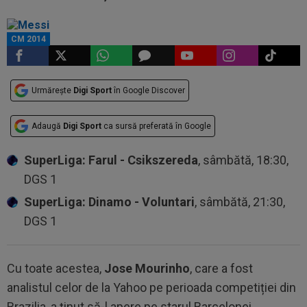
CM 2014
Urmărește
Digi Sport
în Google Discover
Adaugă
Digi Sport
ca sursă preferată în Google
SuperLiga: Farul - Csikszereda
, sâmbătă, 18:30,
DGS 1
SuperLiga: Dinamo - Voluntari
, sâmbătă, 21:30,
DGS 1
Cu toate acestea,
Jose Mourinho
, care a fost
analistul celor de la Yahoo pe perioada competiției din
Brazilia, a ținut să-l apere pe starul Barcelonei,