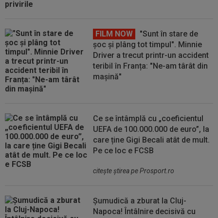
FILM NOW
"Sunt în stare de
șoc și plâng tot timpul". Minnie
Driver a trecut printr-un accident
teribil în Franța: "Ne-am târât din
mașină"
Ce se întâmplă cu „coeficientul
UEFA de 100.000.000 de euro”, la
care ține Gigi Becali atât de mult.
Pe ce loc e FCSB
citeşte ştirea pe Prosport.ro
Șumudică a zburat la Cluj-
Napoca! Întâlnire decisivă cu