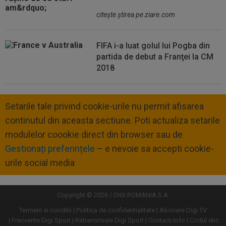
citeşte ştirea pe ziare.com
FIFA i-a luat golul lui Pogba din
partida de debut a Franţei la CM
2018
Setarile tale privind cookie-urile nu permit afisarea
continutul din aceasta sectiune. Poti actualiza setarile
modulelor coookie direct din browser sau de
Gestionați preferințele
– e nevoie sa accepti cookie-
urile social media
Copyright © 2026 / DIGI ROMANIA S.A.
Termeni si conditii
Politica de confidentialitate
Abonare Digi TV
Frecvente Digi Sport
Retransmisie Digi Sport
Contact/Info
Codul etic