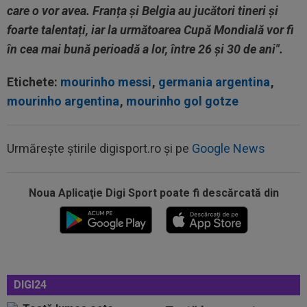
care o vor avea. Franța și Belgia au jucători tineri și
foarte talentați, iar la următoarea Cupă Mondială vor fi
în cea mai bună perioadă a lor, între 26 și 30 de ani".
Etichete:
mourinho messi
,
germania argentina
,
mourinho argentina
,
mourinho gol gotze
Urmărește știrile digisport.ro și pe
Google News
Noua Aplicaţie Digi Sport poate fi descărcată din
00:27
EXCLUSIV
Radu Naum, reacția serii după ce
Marius Șumudică a început negocierile cu CFR...
00:14
OFICIAL
Dezastru: după Barcelona, a ratat
transferul la încă o echipă de UCL! Picat la...
00:02
EXCLUSIV
Rapid a dat lovitura! Victor
DIGI24
Angelescu a anunțat transferul: "Foarte bun"