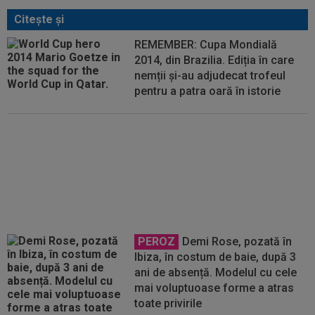
Citeşte şi
REMEMBER: Cupa Mondială
2014, din Brazilia. Ediția în care
nemții și-au adjudecat trofeul
pentru a patra oară în istorie
EXCLUSIV
Lucescu pune
eşecul Braziliei şi pe seama lui
Neymar: "A jucat foarte mult
pentru el"
PEROZ
Demi Rose, pozată în
Ibiza, în costum de baie, după 3
ani de absență. Modelul cu cele
mai voluptuoase forme a atras
toate privirile