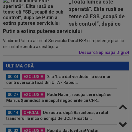
„Toată lumea este
00:01
OFICIAL
Surpriză! Kevin Ciubotaru a semnat:
speriată”. Elita rusă se
”Nu am putut rata această oportunitate”
teme că FSB „scapă de
00:00
Rușii îl provoacă pe David Popovici înaintea
sub control”, după ce
Europenelor: ”Va pierde aurul!”...
Putin a extins puterea serviciului
Vladimir Putin a acordat Serviciului Doi al FSB competențe practic
00:46
VIDEO
Daniel Pancu a ”explodat”, după UTA -
nelimitate pentru a desfășura...
Rapid: ”Mamă, aoleu! Puțin respect nu...
Descarcă aplicația Digi24
00:41
EXCLUSIV
Atacant pentru FCSB! A făcut
anunțul ÎN DIRECT: ”Îi dau eu lui Gigi unul bun”
ULTIMA ORĂ
00:34
EXCLUSIV
2 la 1: au dat verdictul la cea mai
controversată fază din UTA - Rapid...
00:27
EXCLUSIV
Radu Naum, reacția serii după ce
Marius Șumudică a început negocierile cu CFR...
00:14
OFICIAL
Dezastru: după Barcelona, a ratat
transferul la încă o echipă de UCL! Picat la...
00:02
EXCLUSIV
Rapid a dat lovitura! Victor