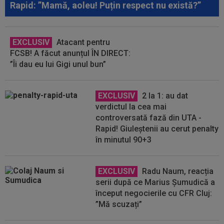
Rapid: ”Mamă, aoleu! Puțin respect nu există?”
EXCLUSIV
Atacant pentru
FCSB! A făcut anunțul ÎN DIRECT:
”Îi dau eu lui Gigi unul bun”
EXCLUSIV
2 la 1: au dat
verdictul la cea mai
controversată fază din UTA -
Rapid! Giuleștenii au cerut penalty
în minutul 90+3
EXCLUSIV
Radu Naum, reacția
serii după ce Marius Șumudică a
început negocierile cu CFR Cluj:
”Mă scuzați”