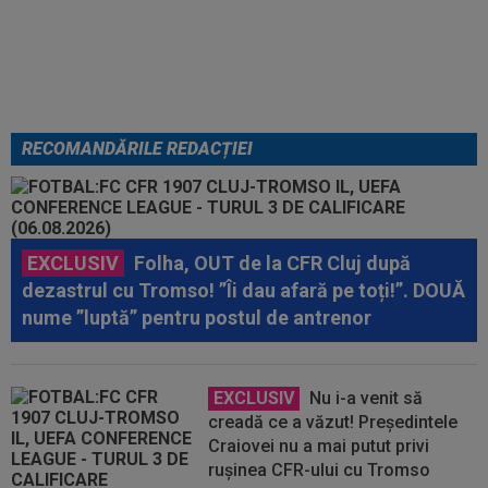
a fost împușcat în timpul
meciului
RECOMANDĂRILE REDACȚIEI
EXCLUSIV
Folha, OUT de la CFR Cluj după
dezastrul cu Tromso! ”Îi dau afară pe toți!”. DOUĂ
nume ”luptă” pentru postul de antrenor
EXCLUSIV
Nu i-a venit să
creadă ce a văzut! Președintele
Craiovei nu a mai putut privi
rușinea CFR-ului cu Tromso