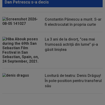
Dan Petrescu s-a decis
22:38
EXCLUSIV
Nu i-a venit să creadă ce a văzut!
Președintele Craiovei nu a mai putut privi...
22:22
EXCLUSIV
Folha, OUT de la CFR Cluj după
Constantin Pănescu a murit. S-ar
dezastrul cu Tromso! ”Îi dau afară pe toți!”...
fi electrocutat în propria curte
22:08
EXCLUSIV
De neînțeles! Nicolae Dică nu s-a
putut abține, după ce l-a auzit la finalul...
La 3 ani de la divorț, "cea mai
frumoasă actriță din lume" și-a
21:58
N-a mai rezistat! Ioan Varga a anunțat
găsit liniștea
”curățenia” la CFR, după rușinea cu...
Lovitură de teatru: Denis Drăguș!
În pole-position pentru transferul
său
Micael Leandro a murit, după ce