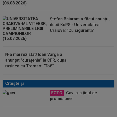
Ștefan Baiaram a făcut anunțul,
după KuPS - Universitatea
Craiova: ”Cu siguranță”
N-a mai rezistat! Ioan Varga a
anunțat ”curățenia” la CFR, după
rușinea cu Tromso: ”Tot!”
Citeşte şi
FOTO
Gavi s-a ținut de
promisiune!
Un club din SuperLigă, aproape