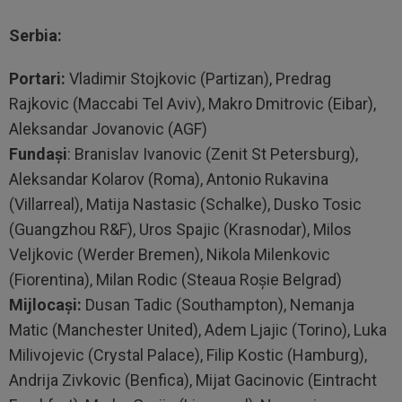
Serbia:
Portari:
Vladimir Stojkovic (Partizan), Predrag
Rajkovic (Maccabi Tel Aviv), Makro Dmitrovic (Eibar),
Aleksandar Jovanovic (AGF)
Fundaşi
: Branislav Ivanovic (Zenit St Petersburg),
Aleksandar Kolarov (Roma), Antonio Rukavina
(Villarreal), Matija Nastasic (Schalke), Dusko Tosic
(Guangzhou R&F), Uros Spajic (Krasnodar), Milos
Veljkovic (Werder Bremen), Nikola Milenkovic
(Fiorentina), Milan Rodic (Steaua Roşie Belgrad)
Mijlocaşi:
Dusan Tadic (Southampton), Nemanja
Matic (Manchester United), Adem Ljajic (Torino), Luka
Milivojevic (Crystal Palace), Filip Kostic (Hamburg),
Andrija Zivkovic (Benfica), Mijat Gacinovic (Eintracht