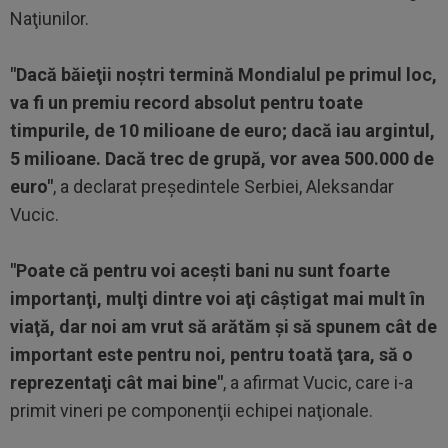
Naţiunilor.
"Dacă băieţii noştri termină Mondialul pe primul loc,
va fi un premiu record absolut pentru toate
timpurile, de 10 milioane de euro; dacă iau argintul,
5 milioane. Dacă trec de grupă, vor avea 500.000 de
euro"
, a declarat preşedintele Serbiei, Aleksandar
Vucic.
"Poate că pentru voi aceşti bani nu sunt foarte
importanţi, mulţi dintre voi aţi câştigat mai mult în
viaţă, dar noi am vrut să arătăm şi să spunem cât de
important este pentru noi, pentru toată ţara, să o
reprezentaţi cât mai bine"
, a afirmat Vucic, care i-a
primit vineri pe componenţii echipei naţionale.