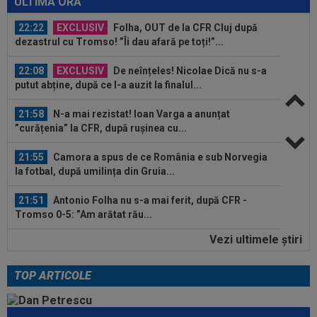
ULTIMA ORĂ
22:22
EXCLUSIV
Folha, OUT de la CFR Cluj după
dezastrul cu Tromso! ”Îi dau afară pe toți!”...
22:08
EXCLUSIV
De neînțeles! Nicolae Dică nu s-a
putut abține, după ce l-a auzit la finalul...
21:58
N-a mai rezistat! Ioan Varga a anunțat
”curățenia” la CFR, după rușinea cu...
21:55
Camora a spus de ce România e sub Norvegia
la fotbal, după umilința din Gruia...
21:51
Antonio Folha nu s-a mai ferit, după CFR -
Tromso 0-5: ”Am arătat rău...
Vezi ultimele ştiri
21:40
Fără milă! Reacție-fulger a norvegienilor, după
ce Tromso a călcat-o în...
TOP ARTICOLE
22:42
Ștefan Baiaram a făcut anunțul, după KuPS -
Universitatea Craiova: ”Cu...