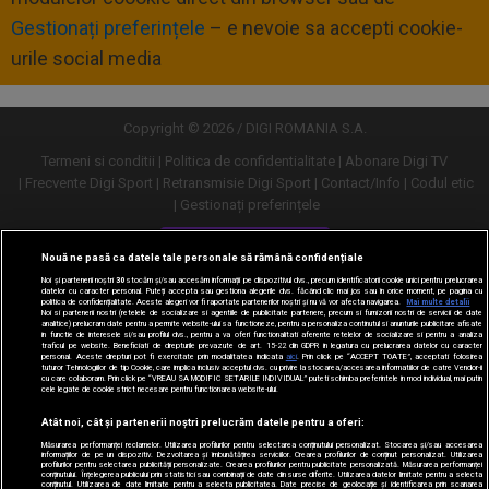
Gestionați preferințele
– e nevoie sa accepti cookie-
urile social media
Copyright © 2026 / DIGI ROMANIA S.A.
Termeni si conditii
Politica de confidentialitate
Abonare Digi TV
Frecvente Digi Sport
Retransmisie Digi Sport
Contact/Info
Codul etic
Gestionați preferințele
Versiune desktop
Nouă ne pasă ca datele tale personale să rămână confidențiale
Noi și partenerii noștri
30
stocăm și/sau accesăm informații pe dispozitivul dvs., precum identificatorii cookie unici pentru prelucrarea
datelor cu caracter personal. Puteți accepta sau gestiona alegerile dvs. făcând clic mai jos sau în orice moment, pe pagina cu
politica de confidențialitate. Aceste alegeri vor fi raportate partenerilor noștri și nu vă vor afecta navigarea.
Mai multe detalii
Noi si partenerii nostri (retelele de socializare si agentiile de publicitate partenere, precum si furnizorii nostri de servicii de date
analitice) prelucram date pentru a permite website-ului sa functioneze, pentru a personaliza continutul si anunturile publicitare afisate
in functie de interesele si/sau profilul dvs., pentru a va oferi functionalitati aferente retelelor de socializare si pentru a analiza
traficul pe website. Beneficiati de drepturile prevazute de art. 15-22 din GDPR in legatura cu prelucrarea datelor cu caracter
personal. Aceste drepturi pot fi exercitate prin modalitatea indicata
aici
. Prin click pe “ACCEPT TOATE”, acceptati folosirea
tuturor Tehnologiilor de tip Cookie, care implica inclusiv acceptul dvs. cu privire la stocarea/accesarea informatiilor de catre Vendor-ii
cu care colaboram. Prin click pe “VREAU SA MODIFIC SETARILE INDIVIDUAL” puteti schimba preferintele in mod individual, mai putin
cele legate de cookie strict necesare pentru functionarea website-ului.
Atât noi, cât și partenerii noștri prelucrăm datele pentru a oferi:
Măsurarea performanței reclamelor. Utilizarea profilurilor pentru selectarea conținutului personalizat. Stocarea și/sau accesarea
informațiilor de pe un dispozitiv. Dezvoltarea și îmbunătățirea serviciilor. Crearea profilurilor de conținut personalizat. Utilizarea
profilurilor pentru selectarea publicității personalizate. Crearea profilurilor pentru publicitate personalizată. Măsurarea performanței
conținutului. Înțelegerea publicului prin statistici sau combinații de date din surse diferite. Utilizarea datelor limitate pentru a selecta
conținutul. Utilizarea de date limitate pentru a selecta publicitatea. Date precise de geolocație și identificarea prin scanarea