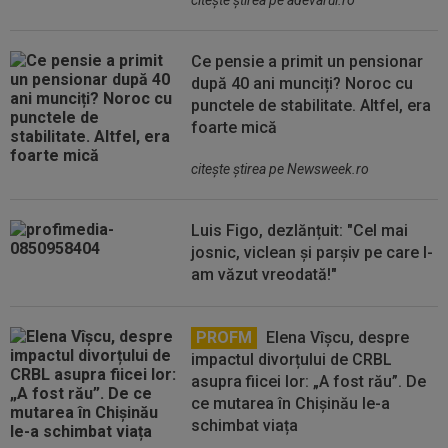
citeşte ştirea pe adevarul.ro
Ce pensie a primit un pensionar
după 40 ani munciți? Noroc cu
punctele de stabilitate. Altfel, era
foarte mică
citeşte ştirea pe Newsweek.ro
Luis Figo, dezlănțuit: "Cel mai
josnic, viclean și parșiv pe care l-
am văzut vreodată!"
PROFM
Elena Vîșcu, despre
impactul divorțului de CRBL
asupra fiicei lor: „A fost rău”. De
ce mutarea în Chișinău le-a
schimbat viața