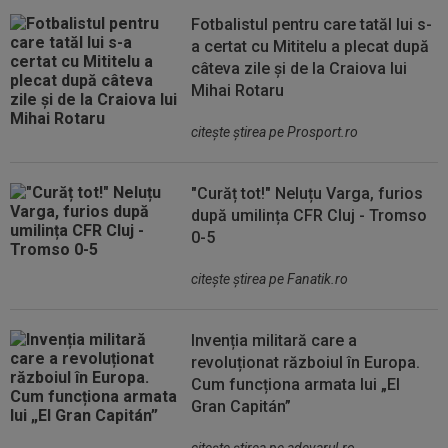
Fotbalistul pentru care tatăl lui s-
a certat cu Mititelu a plecat după
câteva zile și de la Craiova lui
Mihai Rotaru
citeşte ştirea pe Prosport.ro
"Curăț tot!" Neluțu Varga, furios
după umilința CFR Cluj - Tromso
0-5
citeşte ştirea pe Fanatik.ro
Invenția militară care a
revoluționat războiul în Europa.
Cum funcționa armata lui „El
Gran Capitán”