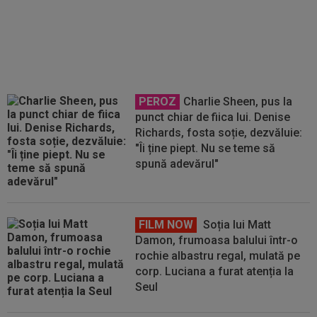
să dea lovitura! Tratative
avansate cu un jucător de la
Cupa Mondială
PEROZ
Charlie Sheen, pus la
punct chiar de fiica lui. Denise
Richards, fosta soție, dezvăluie:
"Îi ține piept. Nu se teme să
spună adevărul"
FILM NOW
Soția lui Matt
Damon, frumoasa balului într-o
rochie albastru regal, mulată pe
corp. Luciana a furat atenția la
Seul