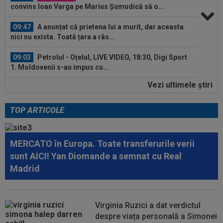
convins Ioan Varga pe Marius Șumudică să o...
09:47
A anunțat că prietena lui a murit, dar aceasta
nici nu exista. Toată țara a râs...
09:03
Petrolul - Oțelul, LIVE VIDEO, 18:30, Digi Sport
1. Moldovenii s-au impus cu...
Vezi ultimele ştiri
08:58
Hakan Calhanoglu a ”dat din casă”! Ce
obiective a setat Cristi Chivu la Inter...
TOP ARTICOLE
10:19
FOTO
Nicolae Stanciu, idol în China! Fanii lui
Dalian Yingbo aproape l-au lăsat fără...
MERCATO în Europa. Toate transferurile verii
10:08
OFICIAL
Atacantul dorit de Rapid a semnat în
sunt AICI! Yan Diomande a semnat cu Real
Serie B: ”Am spus 'da' imediat”
Madrid
09:52
OFICIAL
A semnat: de la Cupa Mondială
2026, în SuperLiga României!
Virginia Ruzici a dat verdictul
09:48
Giovanni Becali l-a propus pe Ștefan Baiaram în
despre viața personală a Simonei
Serie A