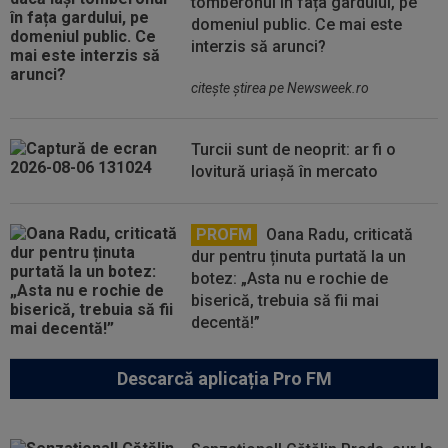
tomberonul în fața gardului, pe
domeniul public. Ce mai este
interzis să arunci?
citeşte ştirea pe Newsweek.ro
Turcii sunt de neoprit: ar fi o
lovitură uriașă în mercato
PROFM
Oana Radu, criticată
dur pentru ținuta purtată la un
botez: „Asta nu e rochie de
biserică, trebuia să fii mai
decentă!”
Descarcă aplicația Pro FM