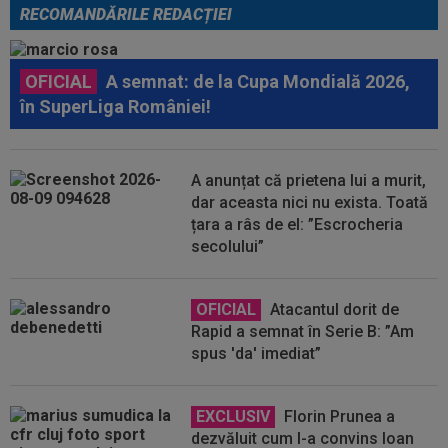
RECOMANDĂRILE REDACȚIEI
OFICIAL
A semnat: de la Cupa Mondială 2026,
în SuperLiga României!
A anunțat că prietena lui a murit,
dar aceasta nici nu exista. Toată
țara a râs de el: ”Escrocheria
secolului”
OFICIAL
Atacantul dorit de
Rapid a semnat în Serie B: ”Am
spus 'da' imediat”
EXCLUSIV
Florin Prunea a
dezvăluit cum l-a convins Ioan