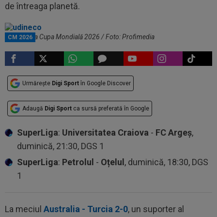
de întreaga planetă.
Udi Neco la Cupa Mondială 2026 / Foto: Profimedia
CM 2026
Urmărește
Digi Sport
în Google Discover
Adaugă
Digi Sport
ca sursă preferată în Google
SuperLiga
:
Universitatea Craiova
-
FC Argeș
,
duminică, 21:30, DGS 1
SuperLiga
:
Petrolul
-
Oțelul
, duminică, 18:30, DGS
1
La meciul
Australia - Turcia 2-0
, un suporter al