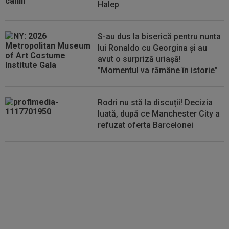
Halep
09:47
EXCLUSIV
Florin Prunea a dezvăluit cum l-a
convins Ioan Varga pe Marius Șumudică să o...
S-au dus la biserică pentru nunta
lui Ronaldo cu Georgina și au
avut o surpriză uriașă!
”Momentul va rămâne în istorie”
Rodri nu stă la discuții! Decizia
luată, după ce Manchester City a
refuzat oferta Barcelonei
Cel mai bine plătit jucător din
SuperLigă a devenit liber! Gigi
Becali spunea: ”Pregătesc o
bombă! Bani mulți”