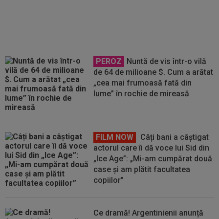
PEROZ
Nuntă de vis într-o vilă
de 64 de milioane $. Cum a arătat
„cea mai frumoasă fată din
lume” în rochie de mireasă
FILM NOW
Câți bani a câștigat
actorul care îi dă voce lui Sid din
„Ice Age”: „Mi-am cumpărat două
case și am plătit facultatea
copiilor”
Ce dramă! Argentinienii anunță