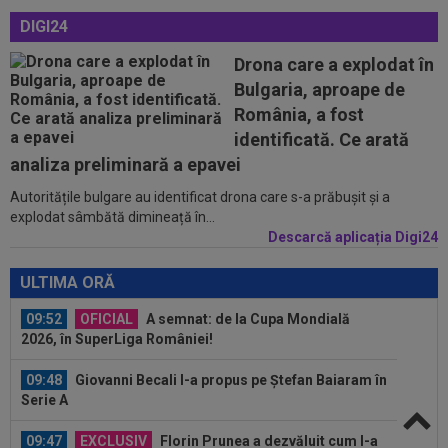
09:47
A anunțat că prietena lui a murit, dar aceasta
DIGI24
nici nu exista. Toată țara a râs...
Drona care a explodat în
09:03
Petrolul - Oțelul, LIVE VIDEO, 18:30, Digi Sport
Bulgaria, aproape de
1. Moldovenii s-au impus cu...
România, a fost
08:58
Hakan Calhanoglu a ”dat din casă”! Ce
identificată. Ce arată
obiective a setat Cristi Chivu la Inter...
analiza preliminară a epavei
Autoritățile bulgare au identificat drona care s-a prăbușit și a
10:19
FOTO
Nicolae Stanciu, idol în China! Fanii lui
explodat sâmbătă dimineață în...
Dalian Yingbo aproape l-au lăsat fără...
Descarcă aplicația Digi24
10:08
OFICIAL
Atacantul dorit de Rapid a semnat în
Serie B: ”Am spus 'da' imediat”
ULTIMA ORĂ
09:52
OFICIAL
A semnat: de la Cupa Mondială
2026, în SuperLiga României!
09:48
Giovanni Becali l-a propus pe Ștefan Baiaram în
Serie A
09:47
EXCLUSIV
Florin Prunea a dezvăluit cum l-a