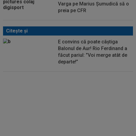
Varga pe Marius Șumudică să o
preia pe CFR
Citeşte şi
E convins că poate câștiga
Balonul de Aur! Rio Ferdinand a
făcut pariul: ”Voi merge atât de
departe!”
După Salah, Trabzonspor
pregătește altă lovitură: atacantul
de 85.000.000€