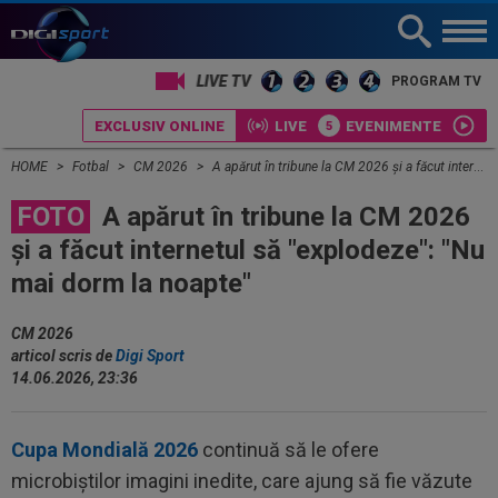
PROGRAM TV
EXCLUSIV ONLINE
LIVE
EVENIMENTE
HOME
Fotbal
CM 2026
A apărut în tribune la CM 2026 și a făcut internetul să "explodeze": "Nu mai dorm la noapte"
FOTO
A apărut în tribune la CM 2026
și a făcut internetul să "explodeze": "Nu
mai dorm la noapte"
CM 2026
articol scris de
Digi Sport
14.06.2026, 23:36
Cupa Mondială 2026
continuă să le ofere
microbiștilor imagini inedite, care ajung să fie văzute