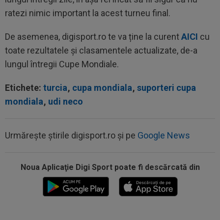
ratezi nimic important la acest turneu final.
De asemenea, digisport.ro te va ține la curent
AICI
cu
toate rezultatele și clasamentele actualizate, de-a
lungul întregii Cupe Mondiale.
Etichete:
turcia
,
cupa mondiala
,
suporteri cupa
mondiala
,
udi neco
Urmărește știrile digisport.ro și pe
Google News
Noua Aplicaţie Digi Sport poate fi descărcată din
09:48
Giovanni Becali l-a propus pe Ștefan Baiaram în
Serie A
09:47
EXCLUSIV
Florin Prunea a dezvăluit cum l-a
convins Ioan Varga pe Marius Șumudică să o...