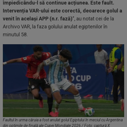
împiedicându-l să continue acțiunea. Este fault.
Intervenția VAR-ului este corectă, deoarece golul a
venit în același APP (n.r. fază)
”, au notat cei de la
Archivo VAR, la faza golului anulat egiptenilor în
minutul 58.
Faultul în urma căruia a fost anulat golul Egiptului în meciul cu Argentina
din optimile de finală ale Cupei Mondiale 2026 / Foto: captură X