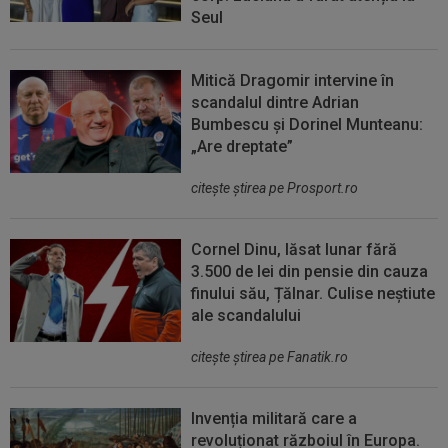
Seul
Mitică Dragomir intervine în
scandalul dintre Adrian
Bumbescu și Dorinel Munteanu:
„Are dreptate”
citeşte ştirea pe Prosport.ro
Cornel Dinu, lăsat lunar fără
3.500 de lei din pensie din cauza
finului său, Țălnar. Culise neștiute
ale scandalului
citeşte ştirea pe Fanatik.ro
Invenția militară care a
revoluționat războiul în Europa.