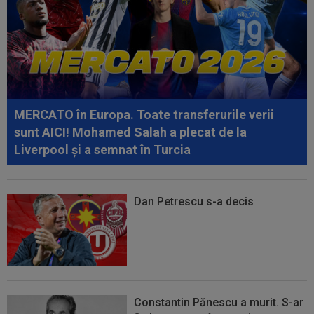
Gaziantep
09:38
Gigi Becali a lansat oferta: ”1,5 milioane de
euro”
09:36
Atenție, Craiova! Finlandezii și-au făcut temele
și au descifrat cum vor aborda...
MERCATO în Europa. Toate transferurile verii
sunt AICI! Mohamed Salah a plecat de la
Liverpool și a semnat în Turcia
Dan Petrescu s-a decis
Constantin Pănescu a murit. S-ar