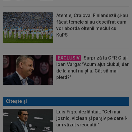
Atenție, Craiova! Finlandezii și-au
făcut temele și au descifrat cum
vor aborda oltenii meciul cu
KuPS
EXCLUSIV
Surpriză la CFR Cluj!
Ioan Varga: ”Acum ajut clubul, dar
de la anul nu știu. Cât să mai
pierd?”
Citeşte şi
Luis Figo, dezlănțuit: "Cel mai
josnic, viclean și parșiv pe care l-
am văzut vreodată!"