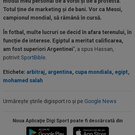
modul meu personal de a vorbi și de a protesta.
Totul ține de marketing și de bani. Vor ca Messi,
campionul mondial, să rămână în cursă.
În fotbal, multe lucruri se decid în afara terenului, în
funcție de interese. Egiptul a meritat calificarea,
am fost superiori Argentinei
”, a spus Hassan,
potrivit
SportBible
.
Etichete:
arbitraj
,
argentina
,
cupa mondiala
,
egipt
,
mohamed salah
Urmărește știrile digisport.ro și pe
Google News
Noua Aplicaţie Digi Sport poate fi descărcată din
09:38
Gigi Becali a lansat oferta: ”1,5 milioane de
euro”