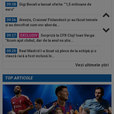
09:38
Gigi Becali a lansat oferta: ”1,5 milioane de
euro”
09:36
Atenție, Craiova! Finlandezii și-au făcut temele
și au descifrat cum vor aborda...
09:27
EXCLUSIV
Surpriză la CFR Cluj! Ioan Varga:
”Acum ajut clubul, dar de la anul nu știu...
09:20
Real Madrid l-a lăsat să plece de la echipă și o
clauză rară a fost inclusă în...
Vezi ultimele ştiri
09:16
40.000.000€ pentru transfer! Inter și Cristi
Chivu s-au pus de acord
TOP ARTICOLE
10:08
Suma uriașă care i se reține lui Cornel Dinu din
pensie, după ce a pierdut...
09:53
A venit anunțul cel mare: Vinicius Junior a spus
"DA" și semnează!
09:45
Mirel Rădoi și-a spus nemulțumirea de la