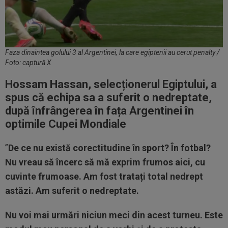
Faza dinaintea golului 3 al Argentinei, la care egiptenii au cerut penalty /
Foto: captură X
Hossam Hassan, selecționerul Egiptului, a
spus că echipa sa a suferit o nedreptate,
după înfrângerea în fața Argentinei în
optimile Cupei Mondiale
”
De ce nu există corectitudine în sport? În fotbal?
Nu vreau să încerc să mă exprim frumos aici, cu
cuvinte frumoase. Am fost tratați total nedrept
astăzi. Am suferit o nedreptate.
Nu voi mai urmări niciun meci din acest turneu. Este