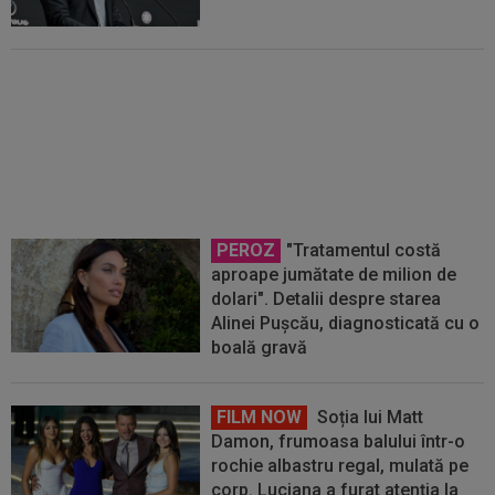
Primele cuvinte ale lui Mohamed
Salah, după ce a ajuns la
Trabzon: ”Nu-mi amintesc dacă
am mai văzut așa ceva”
PEROZ
"Tratamentul costă
aproape jumătate de milion de
dolari". Detalii despre starea
Alinei Pușcău, diagnosticată cu o
boală gravă
FILM NOW
Soția lui Matt
Damon, frumoasa balului într-o
rochie albastru regal, mulată pe
corp. Luciana a furat atenția la