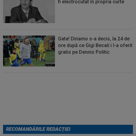
fi electrocutat în propria curte
Gata! Dinamo s-a decis, la 24 de
ore după ce Gigi Becali i l-a oferit
gratis pe Dennis Politic
Lovitură de teatru: Denis Drăguș!
În pole-position pentru transferul
său
RECOMANDĂRILE REDACȚIEI