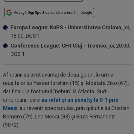
Adaugă
Digi Sport
ca sursă preferată în Google
Europa League: KuPS - Universitatea Craiova
, joi,
18:00, DGS 1
Conference League: CFR Cluj - Tromso
, joi, 20:00,
DGS 1
Africanii au avut avantaj de două goluri, în urma
reușitelor lui Yasser Ibrahim (15) și Mostafa Ziko (67),
dar finalul a fost unul ”nebun” la Atlanta. Sud-
americanii, care
au ratat şi un penalty la 0-1 prin
Messi
, au revenit spectaculos, prin golurile lui Cristian
Romero (79), Leo Messi (83) și Enzo Fernandez
(90+2).