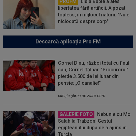
PROFM
Lidia Buble a ales
libertatea fără artificii. A pozat
topless, în mijlocul naturii: "Nu e
niciodată despre corp"
Descarcă aplicația Pro FM
Cornel Dinu, război total cu finul
său, Cornel Țălnar. "Procurorul"
pierde 3.500 de lei lunar din
pensie: „O canalie!”
citeşte ştirea pe ziare.com
GALERIE FOTO
Nebunie cu Mo
Salah la Trabzon! Gestul
egipteanului după ce a ajuns în
Turcia