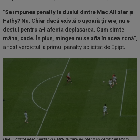
”
Se impunea penalty la duelul dintre Mac Allister și
Fathy? Nu. Chiar dacă există o ușoară ținere, nu e
destul pentru a-i afecta deplasarea. Cum simte
mâna, cade. În plus, mingea nu se afla în acea zonă
”,
a fost verdictul la primul penalty solicitat de Egipt.
Duelul dintre Mac Allister și Fathy, la care egiptenii au cerut penalty în