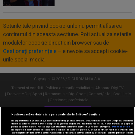
Setarile tale privind cookie-urile nu permit afisarea
continutul din aceasta sectiune. Poti actualiza setarile
modulelor coookie direct din browser sau de
Gestionați preferințele
– e nevoie sa accepti cookie-
urile social media
Copyright © 2026 / DIGI ROMANIA S.A.
Termeni si conditii
Politica de confidentialitate
Abonare Digi TV
Frecvente Digi Sport
Retransmisie Digi Sport
Contact/Info
Codul etic
Gestionați preferințele
Versiune desktop
Nouă ne pasă ca datele tale personale să rămână confidențiale
Noi și partenerii noștri
30
stocăm și/sau accesăm informații pe dispozitivul dvs., precum identificatorii cookie unici pentru prelucrarea
datelor cu caracter personal. Puteți accepta sau gestiona alegerile dvs. făcând clic mai jos sau în orice moment, pe pagina cu
politica de confidențialitate. Aceste alegeri vor fi raportate partenerilor noștri și nu vă vor afecta navigarea.
Mai multe detalii
Noi si partenerii nostri (retelele de socializare si agentiile de publicitate partenere, precum si furnizorii nostri de servicii de date
analitice) prelucram date pentru a permite website-ului sa functioneze, pentru a personaliza continutul si anunturile publicitare afisate