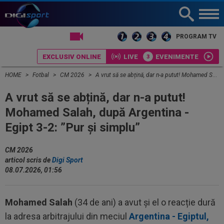
LIVE TV
PROGRAM TV
EXCLUSIV ONLINE
LIVE
EVENIMENTE
HOME
Fotbal
CM 2026
A vrut să se abțină, dar n-a putut! Mohamed Salah, după Argentina - Egipt 3-2: ”Pur și simplu”
A vrut să se abțină, dar n-a putut!
Mohamed Salah, după Argentina -
Egipt 3-2: ”Pur și simplu”
CM 2026
articol scris de
Digi Sport
08.07.2026, 01:56
Mohamed Salah
(34 de ani) a avut și el o reacție dură
la adresa arbitrajului din meciul
Argentina - Egiptul,