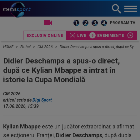
LIVE TV
PROGRAM TV
EXCLUSIV ONLINE
LIVE
EVENIMENTE
HOME
Fotbal
CM 2026
Didier Deschamps a spus-o direct, după ce Kylian Mbappe a intrat în istorie la Cupa Mondială
Didier Deschamps a spus-o direct,
după ce Kylian Mbappe a intrat în
istorie la Cupa Mondială
CM 2026
articol scris de
Digi Sport
17.06.2026, 15:39
Kylian Mbappe
este un jucător extraordinar, a afirmat
selecţionerul Franţei,
Didier Deschamps
, după dubla