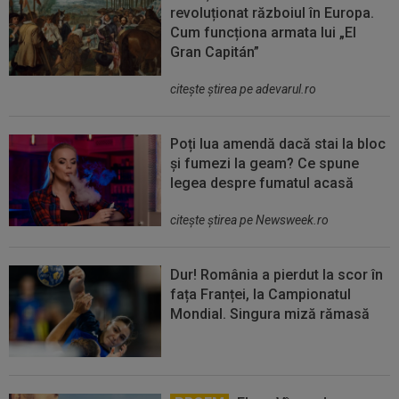
revoluționat războiul în Europa.
Cum funcționa armata lui „El
Gran Capitán”
citeşte ştirea pe adevarul.ro
Poți lua amendă dacă stai la bloc
și fumezi la geam? Ce spune
legea despre fumatul acasă
citeşte ştirea pe Newsweek.ro
Dur! România a pierdut la scor în
fața Franței, la Campionatul
Mondial. Singura miză rămasă