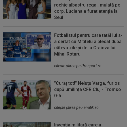
rochie albastru regal, mulată pe
corp. Luciana a furat atenția la
Seul
Fotbalistul pentru care tatăl lui s-
a certat cu Mititelu a plecat după
câteva zile și de la Craiova lui
Mihai Rotaru
citeşte ştirea pe Prosport.ro
"Curăț tot!" Neluțu Varga, furios
după umilința CFR Cluj - Tromso
0-5
citeşte ştirea pe Fanatik.ro
Invenția militară care a