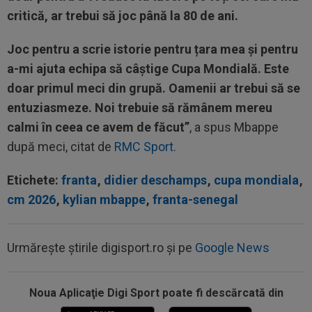
critică, ar trebui să joc până la 80 de ani.
Joc pentru a scrie istorie pentru țara mea și pentru
a-mi ajuta echipa să câștige Cupa Mondială. Este
doar primul meci din grupă. Oamenii ar trebui să se
entuziasmeze. Noi trebuie să rămânem mereu
calmi în ceea ce avem de făcut”
, a spus Mbappe
după meci, citat de
RMC Sport.
Etichete:
franta
,
didier deschamps
,
cupa mondiala
,
cm 2026
,
kylian mbappe
,
franta-senegal
Urmărește știrile digisport.ro și pe
Google News
Noua Aplicaţie Digi Sport poate fi descărcată din
08:19
Primul jucător OUT de la CFR Cluj, după 0-5 cu