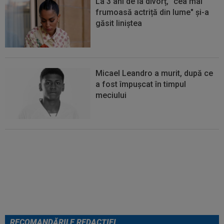
La 3 ani de la divorț, "cea mai
frumoasă actriță din lume" și-a
găsit liniștea
Micael Leandro a murit, după ce
a fost împușcat în timpul
meciului
Se încheie "telenovela" verii!
Julian Alvarez a ales
RECOMANDĂRILE REDACȚIEI