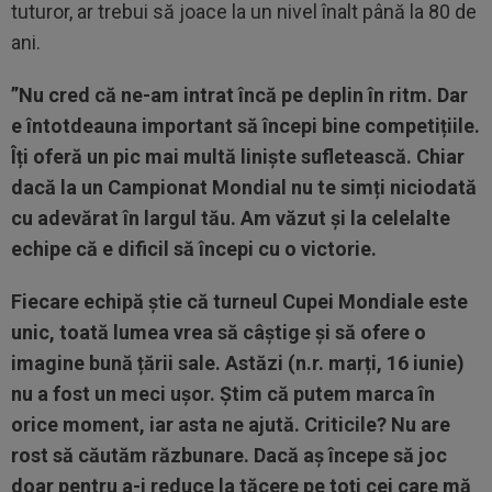
tuturor, ar trebui să joace la un nivel înalt până la 80 de
ani.
”Nu cred că ne-am intrat încă pe deplin în ritm. Dar
e întotdeauna important să începi bine competițiile.
Îți oferă un pic mai multă liniște sufletească. Chiar
dacă la un Campionat Mondial nu te simți niciodată
cu adevărat în largul tău. Am văzut și la celelalte
echipe că e dificil să începi cu o victorie.
Fiecare echipă știe că turneul Cupei Mondiale este
unic, toată lumea vrea să câștige și să ofere o
imagine bună țării sale. Astăzi (n.r. marți, 16 iunie)
nu a fost un meci ușor. Știm că putem marca în
orice moment, iar asta ne ajută. Criticile? Nu are
rost să căutăm răzbunare. Dacă aș începe să joc
doar pentru a-i reduce la tăcere pe toți cei care mă