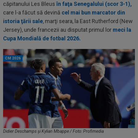
căpitanului Les Bleus
în faţa Senegalului (scor 3-1),
care l-a făcut să devină
cel mai bun marcator din
istoria ţării sale
, marţi seara, la East Rutherford (New
Jersey), unde francezii au disputat primul lor
meci la
Cupa Mondială de fotbal 2026.
CM 2026
Didier Deschamps și Kylian Mbappe / Foto: Profimedia