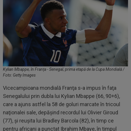
Kylian Mbappe, în Franța - Senegal, prima etapă de la Cupa Mondială /
Foto: Getty Images
Vicecampioana mondială Franţa s-a impus în faţa
Senegalului prin dubla lui Kylian Mbappe (66, 90+6),
care a ajuns astfel la 58 de goluri marcate în tricoul
naţionalei sale, depăşind recordul lui Olivier Giroud
(77), şi reuşita lui Bradley Barcola (82), în timp ce
pentru africani a punctat Ibrahim Mbaye, în timpul