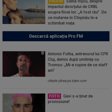
PROFM
Elena Vîșcu, despre
impactul divorțului de CRBL
asupra fiicei lor: „A fost rău”. De
ce mutarea în Chișinău le-a
schimbat viața
Descarcă aplicația Pro FM
Antonio Folha, antrenorul lui CFR
Cluj, demis după umilința cu
Tromso: „Mi-e rușine de ce staff
am”
citeşte ştirea pe ziare.com
FOTO
Gavi s-a ținut de
promisiune!