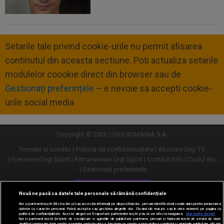
Setarile tale privind cookie-urile nu permit afisarea
continutul din aceasta sectiune. Poti actualiza setarile
modulelor coookie direct din browser sau de
Gestionați preferințele
– e nevoie sa accepti cookie-
urile social media
Copyright © 2026 / DIGI ROMANIA S.A.
Termeni si conditii
Politica de confidentialitate
Abonare Digi TV
Frecvente Digi Sport
Retransmisie Digi Sport
Contact/Info
Codul etic
Gestionați preferințele
Versiune desktop
Nouă ne pasă ca datele tale personale să rămână confidențiale
Noi și partenerii noștri
30
stocăm și/sau accesăm informații pe dispozitivul dvs., precum identificatorii cookie unici pentru prelucrarea
datelor cu caracter personal. Puteți accepta sau gestiona alegerile dvs. făcând clic mai jos sau în orice moment, pe pagina cu
politica de confidențialitate. Aceste alegeri vor fi raportate partenerilor noștri și nu vă vor afecta navigarea.
Mai multe detalii
Noi si partenerii nostri (retelele de socializare si agentiile de publicitate partenere, precum si furnizorii nostri de servicii de date
analitice) prelucram date pentru a permite website-ului sa functioneze, pentru a personaliza continutul si anunturile publicitare afisate