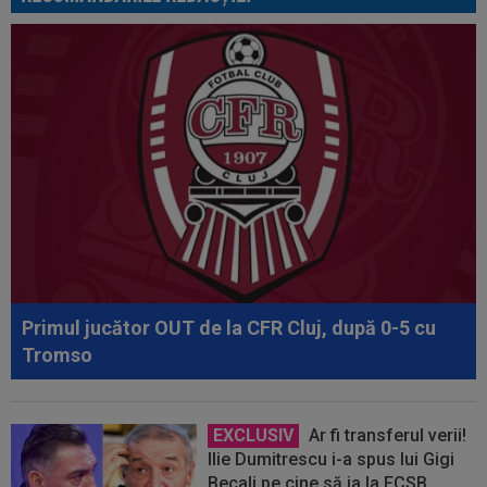
Primul jucător OUT de la CFR Cluj, după 0-5 cu
Tromso
EXCLUSIV
Ar fi transferul verii!
Ilie Dumitrescu i-a spus lui Gigi
Becali pe cine să ia la FCSB