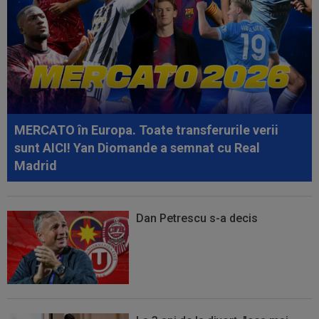
08:26
Vinicius Junior, mesaj pentru Florentino Perez
și Jose Mourinho, după ce a...
08:19
Primul jucător OUT de la CFR Cluj, după 0-5 cu
Tromso
08:13
După ce au refuzat să cânte imnul naţional şi au
fugit din ţară, "trădătoarele"...
MERCATO în Europa. Toate transferurile verii
sunt AICI! Yan Diomande a semnat cu Real
Madrid
Dan Petrescu s-a decis