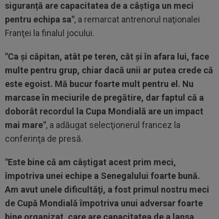
siguranță are capacitatea de a câştiga un meci
pentru echipa sa"
, a remarcat antrenorul naţionalei
Franţei la finalul jocului.
"Ca şi căpitan, atât pe teren, cât şi în afara lui, face
multe pentru grup, chiar dacă unii ar putea crede că
este egoist. Mă bucur foarte mult pentru el. Nu
marcase în meciurile de pregătire, dar faptul că a
doborât recordul la Cupa Mondială are un impact
mai mare"
, a adăugat selecţionerul francez la
conferinţa de presă.
"Este bine că am câştigat acest prim meci,
împotriva unei echipe a Senegalului foarte bună.
Am avut unele dificultăţi, a fost primul nostru meci
de Cupă Mondială împotriva unui adversar foarte
bine organizat, care are capacitatea de a lansa