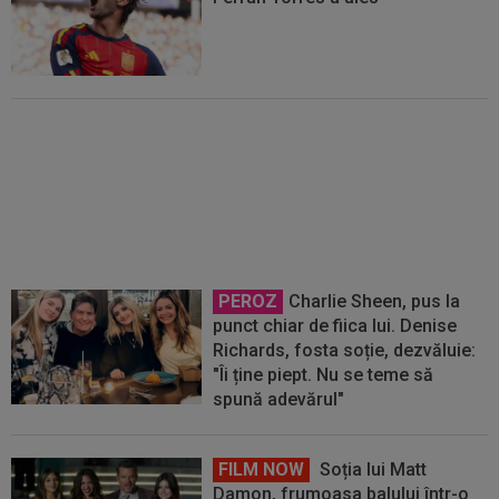
OFICIAL
PSG a plătit
50.000.000€ și a rezolvat
transferul
PEROZ
Charlie Sheen, pus la
punct chiar de fiica lui. Denise
Richards, fosta soție, dezvăluie:
"Îi ține piept. Nu se teme să
spună adevărul"
FILM NOW
Soția lui Matt
Damon, frumoasa balului într-o