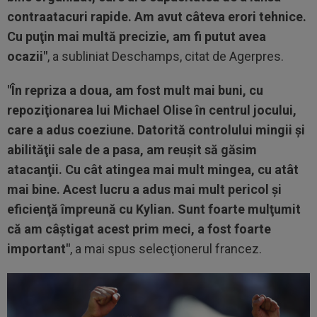
contraatacuri rapide. Am avut câteva erori tehnice.
Cu puţin mai multă precizie, am fi putut avea
ocazii"
, a subliniat Deschamps, citat de Agerpres.
"În repriza a doua, am fost mult mai buni, cu
repoziţionarea lui Michael Olise în centrul jocului,
care a adus coeziune. Datorită controlului mingii şi
abilităţii sale de a pasa, am reuşit să găsim
atacanţii. Cu cât atingea mai mult mingea, cu atât
mai bine. Acest lucru a adus mai mult pericol şi
eficienţă împreună cu Kylian. Sunt foarte mulţumit
că am câştigat acest prim meci, a fost foarte
important"
, a mai spus selecţionerul francez.