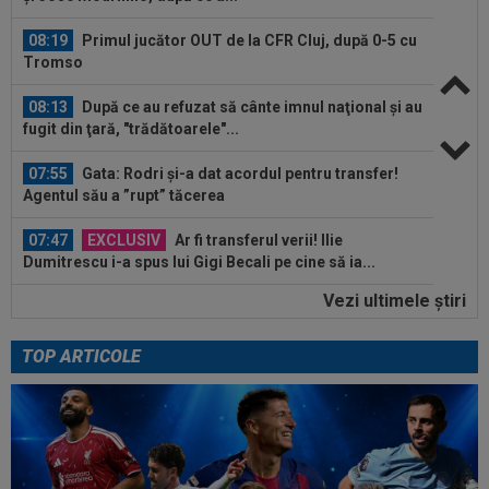
08:19
Primul jucător OUT de la CFR Cluj, după 0-5 cu
Tromso
08:13
După ce au refuzat să cânte imnul naţional şi au
fugit din ţară, "trădătoarele"...
07:55
Gata: Rodri și-a dat acordul pentru transfer!
Agentul său a ”rupt” tăcerea
07:47
EXCLUSIV
Ar fi transferul verii! Ilie
Dumitrescu i-a spus lui Gigi Becali pe cine să ia...
Vezi ultimele ştiri
07:24
”Au schimbat contractul”! Decizia luată de Real
Madrid pentru transferul lui...
TOP ARTICOLE
08:30
UTA - Rapid, LIVE VIDEO, vineri, 21:00, în direct
la Digi Sport 1. Se anunță un...
08:27
S-a încheiat ”telenovela” transferului lui Julian
Alvarez