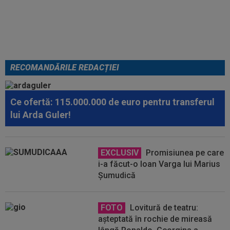
Becali spunea: ”Pregătesc o
bombă! Bani mulți”
RECOMANDĂRILE REDACȚIEI
Ce ofertă: 115.000.000 de euro pentru transferul
lui Arda Guler!
EXCLUSIV
Promisiunea pe care
i-a făcut-o Ioan Varga lui Marius
Șumudică
FOTO
Lovitură de teatru:
așteptată în rochie de mireasă