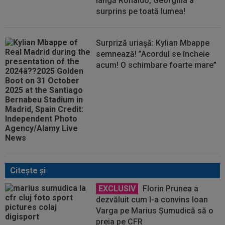
lângă Ronaldo, Georgina a
surprins pe toată lumea!
Surpriză uriașă: Kylian Mbappe
semnează! ”Acordul se încheie
acum! O schimbare foarte mare”
Citeşte şi
EXCLUSIV
Florin Prunea a
dezvăluit cum l-a convins Ioan
Varga pe Marius Șumudică să o
preia pe CFR