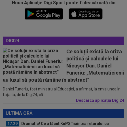
16:57
EXCLUSIV
Promisiunea pe care i-a făcut-o
Noua Aplicaţie Digi Sport poate fi descărcată din
Ioan Varga lui Marius Șumudică
16:56
Petrolul - Oțelul, LIVE VIDEO, 18:30, Digi Sport
1. Echipele. Moldovenii s-au...
16:47
Ce ofertă: 115.000.000 de euro pentru
DIGI24
transferul lui Arda Guler!
Ce soluții există la criza
16:46
Surpriză uriașă: Kylian Mbappe semnează!
politică și calculele lui
”Acordul se încheie acum! O schimbare...
Nicușor Dan. Daniel
16:39
Edi Iordănescu i-a spus-o clar lui Daniel
Funeriu: „Matematicienii
Bîrligea, criticat de Gigi Becali...
au luxul să poată rămâne în abstract”
17:34
FOTO
Lovitură de teatru: așteptată în rochie
Daniel Funeriu, fost ministru al Educației, a afirmat, la emisiunea În
de mireasă lângă Ronaldo, Georgina a...
fața ta, de la Digi24, că...
Descarcă aplicația Digi24
17:33
LIVE VIDEO&SCORE
Chindia - Metaloglobus
1-0, DGS 1. Honciu a deschis scorul. Erico, eliminat!
ULTIMA ORĂ
17:29
Dramatic! Ce a făcut KuPS înaintea returului cu