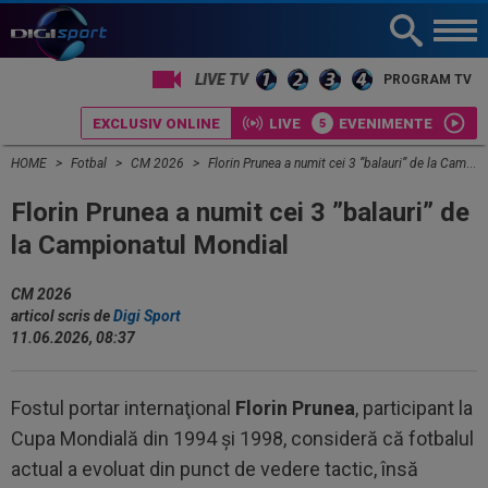
PROGRAM TV
EXCLUSIV ONLINE
LIVE
EVENIMENTE
HOME
Fotbal
CM 2026
Florin Prunea a numit cei 3 ”balauri” de la Campionatul Mondial
Florin Prunea a numit cei 3 ”balauri” de
la Campionatul Mondial
CM 2026
articol scris de
Digi Sport
11.06.2026, 08:37
Fostul portar internaţional
Florin Prunea
, participant la
Cupa Mondială din 1994 şi 1998, consideră că fotbalul
actual a evoluat din punct de vedere tactic, însă