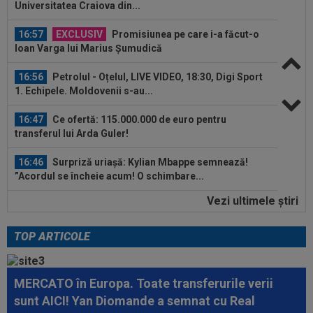
Universitatea Craiova din...
16:57
EXCLUSIV
Promisiunea pe care i-a făcut-o
Ioan Varga lui Marius Șumudică
16:56
Petrolul - Oțelul, LIVE VIDEO, 18:30, Digi Sport
1. Echipele. Moldovenii s-au...
16:47
Ce ofertă: 115.000.000 de euro pentru
transferul lui Arda Guler!
16:46
Surpriză uriașă: Kylian Mbappe semnează!
”Acordul se încheie acum! O schimbare...
Vezi ultimele ştiri
16:39
Edi Iordănescu i-a spus-o clar lui Daniel
Bîrligea, criticat de Gigi Becali...
TOP ARTICOLE
17:34
FOTO
Lovitură de teatru: așteptată în rochie
de mireasă lângă Ronaldo, Georgina a...
MERCATO în Europa. Toate transferurile verii
17:33
LIVE VIDEO&SCORE
Chindia - Metaloglobus
sunt AICI! Yan Diomande a semnat cu Real
1-0, DGS 1. Honciu a deschis scorul. Erico, eliminat!