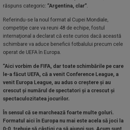
răspuns categoric:
”Argentina, clar”
.
Referindu-se la noul format al Cupei Mondiale,
competiţie care va reuni 48 de echipe, fostul
internaţional a declarat că este curios dacă această
schimbare va aduce beneficii fotbalului precum cele
operat de UEFA în Europa.
”Aici vorbim de FIFA, dar toate schimbările pe care
le-a făcut UEFA, că a venit Conference League, a
venit Europa League, au adus o creştere şi au
crescut şi numărul de spectatori şi a crescut şi
spectaculozitatea jocurilor.
În sensul că se marchează foarte multe goluri.
Formatul aici în Europa nu mai este acela să joci la
0-0, trebuie să câştigi ca să ajungi sus. Acum sunt