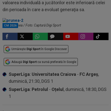
valoarea individuală a jucătorilor este inferioară celei
din perioada în care a evoluat generaţia sa.
Florin Prunea / Foto: Captură Digi Sport
CM 2026
Urmărește
Digi Sport
în Google Discover
Adaugă
Digi Sport
ca sursă preferată în Google
SuperLiga
:
Universitatea Craiova
-
FC Argeș
,
duminică, 21:30, DGS 1
SuperLiga
:
Petrolul
-
Oțelul
, duminică, 18:30, DGS
1