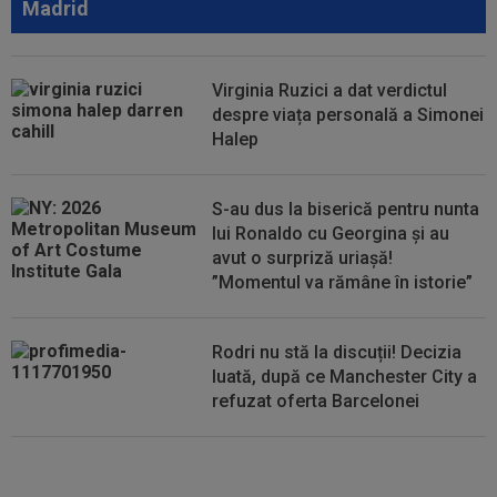
Madrid
17:29
Dramatic! Ce a făcut KuPS înaintea returului cu
Universitatea Craiova din...
Virginia Ruzici a dat verdictul
16:57
EXCLUSIV
Promisiunea pe care i-a făcut-o
despre viața personală a Simonei
Ioan Varga lui Marius Șumudică
Halep
16:56
Petrolul - Oțelul, LIVE VIDEO, 18:30, Digi Sport
1. Echipele. Moldovenii s-au...
S-au dus la biserică pentru nunta
lui Ronaldo cu Georgina și au
avut o surpriză uriașă!
”Momentul va rămâne în istorie”
Rodri nu stă la discuții! Decizia
luată, după ce Manchester City a
refuzat oferta Barcelonei
Cel mai bine plătit jucător din
SuperLigă a devenit liber! Gigi