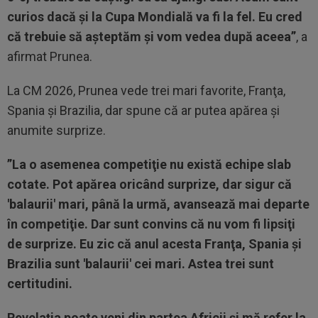
curios dacă şi la Cupa Mondială va fi la fel. Eu cred
că trebuie să aşteptăm şi vom vedea după aceea”
, a
afirmat Prunea.
La CM 2026, Prunea vede trei mari favorite, Franţa,
Spania şi Brazilia, dar spune că ar putea apărea şi
anumite surprize.
”La o asemenea competiţie nu există echipe slab
cotate. Pot apărea oricând surprize, dar sigur că
'balaurii' mari, până la urmă, avansează mai departe
în competiţie. Dar sunt convins că nu vom fi lipsiţi
de surprize. Eu zic că anul acesta Franţa, Spania şi
Brazilia sunt 'balaurii' cei mari. Astea trei sunt
certitudini.
Revelaţia poate veni din partea Africii şi mă refer la