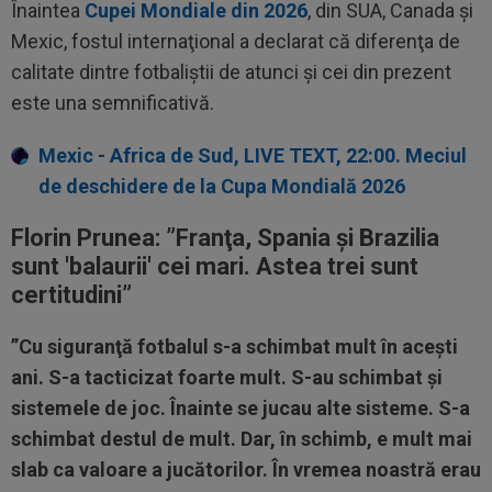
Înaintea
Cupei Mondiale din 2026
, din SUA, Canada şi
Mexic, fostul internaţional a declarat că diferenţa de
calitate dintre fotbaliştii de atunci şi cei din prezent
este una semnificativă.
Mexic - Africa de Sud, LIVE TEXT, 22:00. Meciul
de deschidere de la Cupa Mondială 2026
Florin Prunea: ”
Franţa, Spania şi Brazilia
sunt 'balaurii' cei mari. Astea trei sunt
certitudini”
”Cu siguranţă fotbalul s-a schimbat mult în aceşti
ani. S-a tacticizat foarte mult. S-au schimbat şi
sistemele de joc. Înainte se jucau alte sisteme. S-a
schimbat destul de mult. Dar, în schimb, e mult mai
slab ca valoare a jucătorilor. În vremea noastră erau