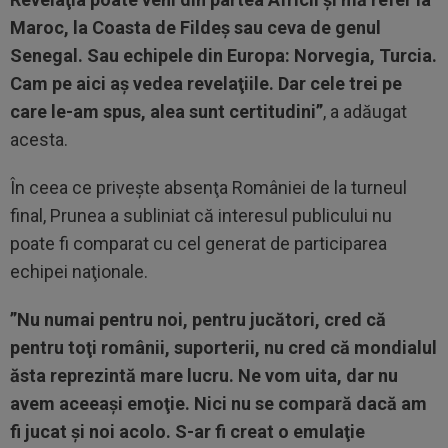
Maroc, la Coasta de Fildeș sau ceva de genul
Senegal. Sau echipele din Europa: Norvegia, Turcia.
Cam pe aici aş vedea revelaţiile. Dar cele trei pe
care le-am spus, alea sunt certitudini”
, a adăugat
acesta.
În ceea ce priveşte absenţa României de la turneul
final, Prunea a subliniat că interesul publicului nu
poate fi comparat cu cel generat de participarea
echipei naţionale.
”Nu numai pentru noi, pentru jucători, cred că
pentru toţi românii, suporterii, nu cred că mondialul
ăsta reprezintă mare lucru. Ne vom uita, dar nu
avem aceeaşi emoţie. Nici nu se compară dacă am
fi jucat şi noi acolo. S-ar fi creat o emulaţie