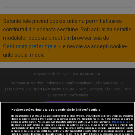
Setarile tale privind cookie-urile nu permit afisarea
continutul din aceasta sectiune. Poti actualiza setarile
modulelor coookie direct din browser sau de
Gestionați preferințele
– e nevoie sa accepti cookie-
urile social media
Copyright © 2026 / DIGI ROMANIA S.A.
Termeni si conditii
Politica de confidentialitate
Abonare Digi TV
Frecvente Digi Sport
Retransmisie Digi Sport
Contact/Info
Codul etic
Gestionați preferințele
Versiune desktop
Nouă ne pasă ca datele tale personale să rămână confidențiale
Noi și partenerii noștri
30
stocăm și/sau accesăm informații pe dispozitivul dvs., precum identificatorii cookie unici pentru prelucrarea
datelor cu caracter personal. Puteți accepta sau gestiona alegerile dvs. făcând clic mai jos sau în orice moment, pe pagina cu
politica de confidențialitate. Aceste alegeri vor fi raportate partenerilor noștri și nu vă vor afecta navigarea.
Mai multe detalii
Noi si partenerii nostri (retelele de socializare si agentiile de publicitate partenere, precum si furnizorii nostri de servicii de date
analitice) prelucram date pentru a permite website-ului sa functioneze, pentru a personaliza continutul si anunturile publicitare afisate
in functie de interesele si/sau profilul dvs., pentru a va oferi functionalitati aferente retelelor de socializare si pentru a analiza
traficul pe website. Beneficiati de drepturile prevazute de art. 15-22 din GDPR in legatura cu prelucrarea datelor cu caracter