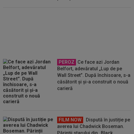
EXCLUSIV
Florin Prunea s-a
convins, după Dinamo - FC
Voluntari: ”Fotbalist!
Extraordinar”
PEROZ
Ce face azi Jordan
Belfort, adevăratul „Lup de pe
Wall Street”. După închisoare, s-a
căsătorit și și-a construit o nouă
carieră
FILM NOW
Dispută în justiție pe
averea lui Chadwick Boseman.
Părinții starului din „Black