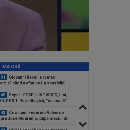
eu, 22:30...
:07
Universitatea Craiova - FC Argeș,
E VIDEO, 21:30, DGS 1. Un jucător a
cat...
:07
VIDEO
Chindia Târgoviște -
aloglobus, 16:30, pe Digi Sport 1.
imul meci al...
:57
EXCLUSIV
Dani Coman a intrat
direct și a anunțat 3 transferuri la FC
eș: ”De...
:22
”Pachet de 6 cifre” pentru amanta
 Infantino? Comunicat vehement
TIMA ORĂ
:01
Giovanni Becali a rămas
terzis” când a aflat ce i-a spus MM
ica lui Gigi...
:48
Sepsi - FCSB | LIVE VIDEO, luni,
30, DGS 1. Roș-albaștrii, ”ca acasă”
.
:43
Ce a spus Federico Valverde
pre Jose Mourinho, după meciul din
aria