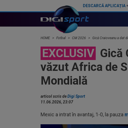
DESCARCĂ APLICAȚIA
Atacant pentru FCSB! A făcut anunțul ÎN DIRECT: ”Îi dau eu lui Gigi unul bun”
HOME
Fotbal
CM 2026
Gică Craioveanu a dat de
EXCLUSIV
Gică C
văzut Africa de 
Mondială
articol scris de
Digi Sport
11.06.2026, 23:07
Mexic a intrat în avantaj, 1-0, la pauza
m