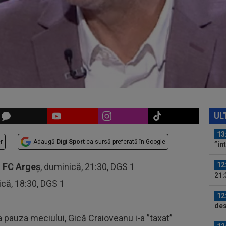
Vis
12
LIV
ple
12
Met
Ult
11
în 
Arg
13
lui
UL
13
r
Adaugă
Digi Sport
ca sursă preferată în Google
”in
Sto
12
-
FC Argeș
, duminică, 21:30, DGS 1
21:
ică, 18:30, DGS 1
la..
12
des
Ung
a pauza meciului, Gică Craioveanu i-a ”taxat”