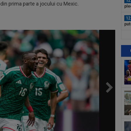
12
 din prima parte a jocului cu Mexic.
ple
12
put
apă
12
VID
Vis
12
LIV
ple
12
Met
Ult
11
în 
Arg
13
lui
13