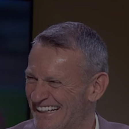
12
put
apă
12
VID