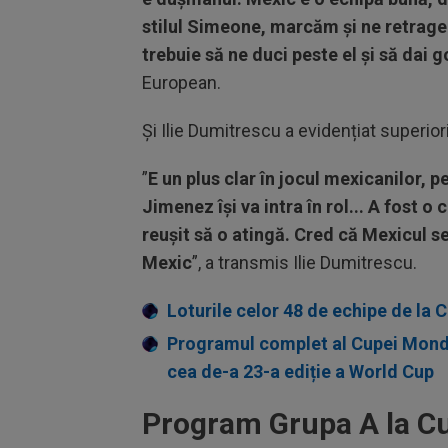
stilul Simeone, marcăm și ne retrage
trebuie să ne duci peste el și să dai g
European.
Și Ilie Dumitrescu a evidențiat superior
”
E un plus clar în jocul mexicanilor, p
Jimenez își va intra în rol... A fost o
reușit să o atingă. Cred că Mexicul s
Mexic
”, a transmis Ilie Dumitrescu.
Loturile celor 48 de echipe de la
Programul complet al Cupei Mondial
cea de-a 23-a ediție a World Cup
Program Grupa A la C