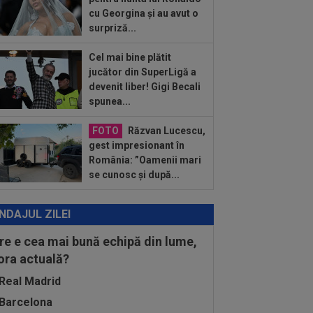
terzis” când a aflat ce i-a spus MM
cu Georgina și au avut o
ica lui Gigi...
surpriză...
:48
Sepsi - FCSB | LIVE VIDEO, luni,
30, DGS 1. Roș-albaștrii, ”ca acasă”
.
Cel mai bine plătit
:43
Ce a spus Federico Valverde
jucător din SuperLigă a
pre Jose Mourinho, după meciul din
devenit liber! Gigi Becali
aria
spunea...
:42
OUT! Hansi Flick a anunțat trei
cări de la Barcelona
FOTO
Răzvan Lucescu,
gest impresionant în
România: ”Oamenii mari
se cunosc și după...
NDAJUL ZILEI
re e cea mai bună echipă din lume,
 ora actuală?
Real Madrid
Barcelona