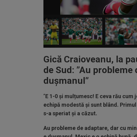
Gică Craioveanu, la pa
de Sud: ”Au probleme 
dușmanul”
”
E 1-0 și mulțumesc! E ceva rău cum 
echipă modestă și sunt blând. Primul c
s-a speriat și a căzut.
Au probleme de adaptare, dar cu minge
e dușmanul. Mexic e o echipă bună, da