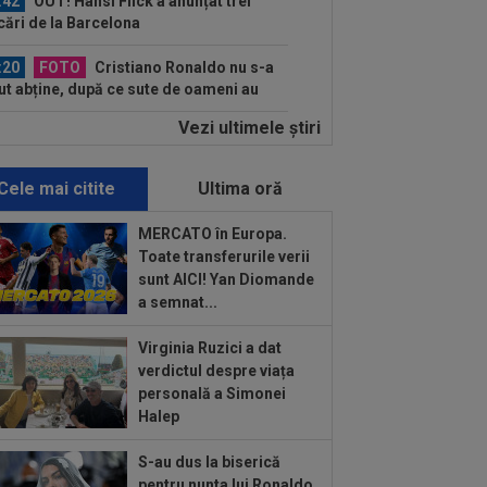
:42
OUT! Hansi Flick a anunțat trei
cări de la Barcelona
:20
FOTO
Cristiano Ronaldo nu s-a
ut abține, după ce sute de oameni au
rut la...
Vezi ultimele ştiri
:16
VIDEO
FC Porto - Alverca, LIVE
EO, 20:00, DGS 2. Benfica - Academico
eu, 22:30...
Cele mai citite
Ultima oră
:07
Universitatea Craiova - FC Argeș,
E VIDEO, 21:30, DGS 1. Un jucător a
MERCATO în Europa.
cat...
Toate transferurile verii
:07
VIDEO
Chindia Târgoviște -
sunt AICI! Yan Diomande
aloglobus, 16:30, pe Digi Sport 1.
a semnat...
imul meci al...
:57
EXCLUSIV
Dani Coman a intrat
Virginia Ruzici a dat
direct și a anunțat 3 transferuri la FC
verdictul despre viața
eș: ”De...
personală a Simonei
:22
”Pachet de 6 cifre” pentru amanta
Halep
 Infantino? Comunicat vehement
S-au dus la biserică
:01
Giovanni Becali a rămas
pentru nunta lui Ronaldo