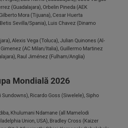
errez (Guadalajara), Orbelin Pineda (AEK
, Gilberto Mora (Tijuana), Cesar Huerta
(Betis Sevilla/Spania), Luis Chavez (Dinamo
ara), Alexis Vega (Toluca), Julian Quinones (Al-
 Gimenez (AC Milan/Italia), Guillermo Martinez
ajara), Raul Jiménez (Fulham/Anglia)
Cupa Mondială 2026
 Sundowns), Ricardo Goss (Siwelele), Sipho ​
diba, Khulumani Ndamane (all Mamelodi
adelphia Union, USA), Bradley Cross (Kaizer