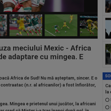
”in
Sto
12
21:
la..
12
des
Ung
12
ple
uza meciului Mexic - Africa
de adaptare cu mingea. E
SO
joacă Africa de Sud! Nu mă așteptam, sincer. E o
ontraatac (n.r. al africanilor) a fost înfiorător,
Ca
la
a. Mingea e prietenul unui jucător, la africani
r cred că Mister i-a tras înapoi după gol, în