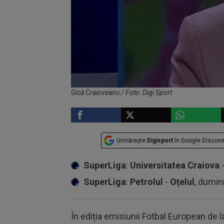
Gică Craioveanu / Foto: Digi Sport
Urmărește
Digisport
în Google Discove
SuperLiga
:
Universitatea Craiova
SuperLiga
:
Petrolul
-
Oțelul
, dumin
În ediția emisiunii Fotbal European de l