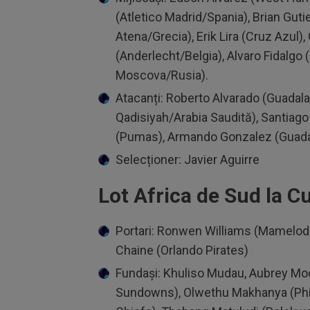
(Atletico Madrid/Spania), Brian Guti
Atena/Grecia), Erik Lira (Cruz Azul)
(Anderlecht/Belgia), Alvaro Fidalgo 
Moscova/Rusia).
Atacanți: Roberto Alvarado (Guadalaj
Qadisiyah/Arabia Saudită), Santiago
(Pumas), Armando Gonzalez (Guadal
Selecționer: Javier Aguirre
Lot Africa de Sud la 
Portari: Ronwen Williams (Mamelodi
Chaine (Orlando Pirates)
Fundași: Khuliso Mudau, Aubrey Mo
Sundowns), Olwethu ‌Makhanya (Phil