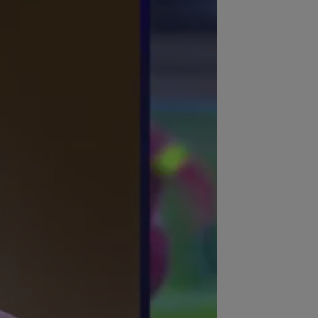
:20
FOTO
Cristiano Ronaldo nu s-a
ut abține, după ce sute de oameni au
rut la...
:16
VIDEO
FC Porto - Alverca, LIVE
EO, 20:00, DGS 2. Benfica - Academico