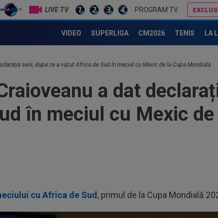
LIVE TV
PROGRAM TV
EXCLUS
Ce se va întâmpla cu Filipe Coelho, după KuPS - Universitatea Craiova 1-1
Giovanni Becali a rămas ”interzis” când a aflat ce i-a spus MM Stoica lui Gigi Becali
VIDEO
SUPERLIGA
CM2026
TENIS
LA 
clarația serii, după ce a văzut Africa de Sud în meciul cu Mexic de la Cupa Mondială
raioveanu a dat declarați
Sud în meciul cu Mexic de
eciului cu Africa de Sud
, primul de la Cupa Mondială 20