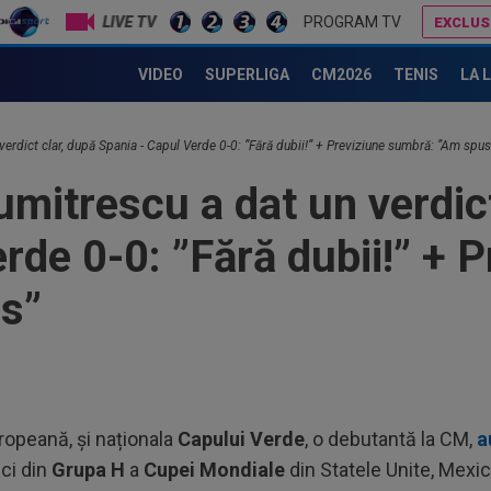
LIVE TV
PROGRAM TV
EXCLUS
13
Mad
de promisiune!
Ilie Dumitrescu a văzut ce face Ioa
Rod
VIDEO
SUPERLIGA
CM2026
TENIS
LA 
12
al 
 verdict clar, după Spania - Capul Verde 0-0: ”Fără dubii!” + Previziune sumbră: ”Am spus
12
iar
umitrescu a dat un verdic
12
rde 0-0: ”Fără dubii!” + P
rep
gâ
s”
13
LIV
com
13
pen
13
ropeană, şi naționala
Capului Verde
, o debutantă la CM,
a
văz
eci din
Grupa H
a
Cupei Mondiale
din Statele Unite, Mexic
mai