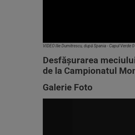
Volume
VIDEO Ilie Dumitrescu, după Spania - Capul Verde 0
90%
Desfășurarea meciului
de la Campionatul Mo
Galerie Foto