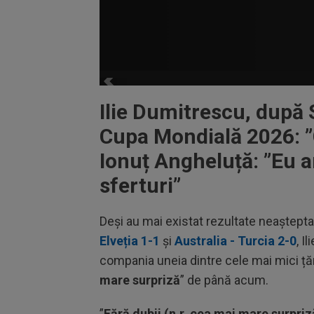
Ilie Dumitrescu, după 
Cupa Mondială 2026: ”
Ionuț Angheluță: ”Eu 
sferturi”
Deși au mai existat rezultate neaștept
Elveția 1-1
și
Australia - Turcia 2-0
, I
compania uneia dintre cele mai mici țăr
mare surpriză
” de până acum.
”
Fără dubii (n.r. cea mai mare surpriz