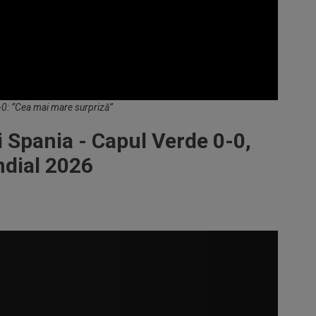
-0: ”Cea mai mare surpriză”
 Spania - Capul Verde 0-0,
ndial 2026