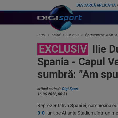
DESCARCĂ APLICAȚIA
Ilie Dumitrescu a numit pe față marea problemă de la FCSB: "Nu e Gigi"
Gavi s-a ținut 
HOME
Fotbal
CM 2026
Ilie Dumitrescu a dat un
EXCLUSIV
Ilie D
Spania - Capul Ve
sumbră: ”Am spu
articol scris de
Digi Sport
16.06.2026, 00:31
Reprezentativa
Spaniei
, campioana eu
0-0
, luni, pe Atlanta Stadium, într-un m