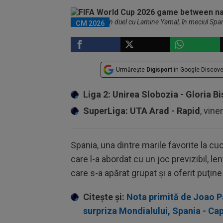
Joao Paulo, în duel cu Lamine Yamal, în meciul Spa
CM 2026
Urmărește
Digisport
în Google Discove
Liga 2: Unirea Slobozia - Gloria Bi
SuperLiga: UTA Arad - Rapid
, vine
Spania, una dintre marile favorite la cu
care l-a abordat cu un joc previzibil, len
care s-a apărat grupat şi a oferit puţine 
Citește și:
Nota primită de Joao Pa
surpriza Mondialului, Spania - Ca