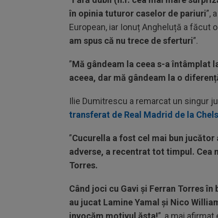
în opinia tuturor caselor de pariuri
”, 
European, iar Ionuț Angheluță a făcut o
am spus că nu trece de sferturi
”.
”
Mă gândeam la ceea s-a întâmplat l
aceea, dar mă gândeam la o diferență 
Ilie Dumitrescu a remarcat un singur ju
transferat de Real Madrid de la Chel
”
Cucurella a fost cel mai bun jucător a
adverse, a recentrat tot timpul. Cea 
Torres.
Când joci cu Gavi și Ferran Torres în 
au jucat Lamine Yamal și Nico Willia
invocăm motivul ăsta!
”, a mai afirmat