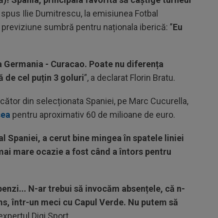
a spus Ilie Dumitrescu, la emisiunea Fotbal
 previziune sumbră pentru naționala iberică: ”
Eu
a Germania - Curacao. Poate nu diferența
de cel puțin 3 goluri
”, a declarat Florin Bratu.
cător din selecționata Spaniei, pe Marc Cucurella,
sea
pentru aproximativ 60 de milioane de euro.
l Spaniei, a cerut bine mingea în spatele liniei
mai mare ocazie a fost când a întors pentru
benzi... N-ar trebui să invocăm absențele, că n-
ms, într-un meci cu Capul Verde. Nu putem să
 expertul Digi Sport.