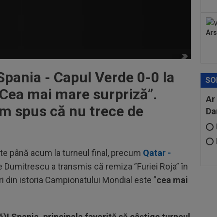
Ars
Spania - Capul Verde 0-0 la
SO
Cea mai mare surpriză”.
Ar
am spus că nu trece de
Da
ate până acum la turneul final, precum
Qatar -
lie Dumitrescu a transmis că remiza ”Furiei Roja” în
i din istoria Campionatului Mondial este ”
cea mai
ă)! Spania, principala favorită să câștige turneul