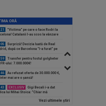
:34
Lovitură de teatru, cu o zi înainte
nuntă: Cristiano Ronaldo și Georgina...
:31
EXCLUSIV
UTA Arad i-a decis
torul lui Adrian Mihalcea, fără victorie
TIMA ORĂ
acest sezon
:21
”Victima” pe care o face Rodri la
celona! Catalanii l-au scos la vânzare
:05
Surpriză! Decizia luată de Real
rid, după ce Barcelona ”l-a furat” pe
ri
:59
Transfer pentru fostul golgheter
CFR-ului: 7.000.000€!
:46
Au refuzat oferta de 30.000.000 €,
 Inter mai are o șansă!
:43
EXCLUSIV
Gigi Becali i-a dat
lica lui Mihai Stoica: ”Chiar mă
ndesc”
Vezi ultimele ştiri
:47
Unirea Slobozia - Gloria Bistrița,