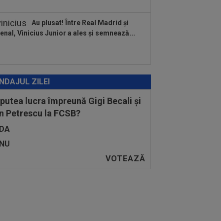
Au plusat! Între Real Madrid și
enal, Vinicius Junior a ales și semnează...
NDAJUL ZILEI
 putea lucra împreună Gigi Becali și
n Petrescu la FCSB?
DA
NU