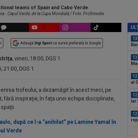
13
de 
nia - Capul Verde, de la Cupa Mondială / Foto: Profimedia
13
vii
UL
în 
13
r
Adaugă
Digi Sport
ca sursă preferată în Google
Bar
13
strița
, vineri, 18:00, DGS 1
Mad
ri, 21:00, DGS 1
Rod
12
al 
cerirea trofeului, a dezamăgit în acest meci, pe
12
t, fără inspiraţie, în faţa unei echipe disciplinate,
iar
spaţii.
12
rep
ulo, după ce l-a ”anihilat” pe Lamine Yamal în
gâ
pul Verde
13