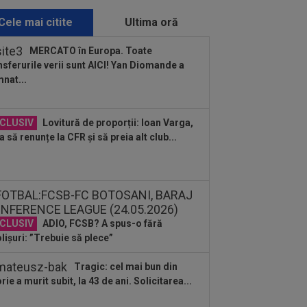
E VIDEO, 18:00, DGS 1. Programul
plet...
Cele mai citite
Ultima oră
:38
Cosmin Matei a fost suspendat
tru dopaj! Verdictul final dat de TAS
MERCATO în Europa. Toate
nsferurile verii sunt AICI! Yan Diomande a
:36
EXCLUSIV
Ilie Dumitrescu a
nat...
ut ce face Ioan Varga la CFR Cluj și n-a
 rezistat
:34
Lovitură de teatru, cu o zi înainte
CLUSIV
Lovitură de proporții: Ioan Varga,
nuntă: Cristiano Ronaldo și Georgina...
a să renunțe la CFR și să preia alt club...
:31
EXCLUSIV
UTA Arad i-a decis
torul lui Adrian Mihalcea, fără victorie
acest sezon
CLUSIV
ADIO, FCSB? A spus-o fără
lișuri: ”Trebuie să plece”
Tragic: cel mai bun din
orie a murit subit, la 43 de ani. Solicitarea...