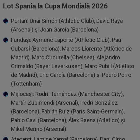
Lot Spania la Cupa Mondială 2026
Portari: Unai Simón (Athletic Club), David Raya
(Arsenal) și Joan García (Barcelona)
Fundași: Aymeric Laporte (Athletic Club), Pau
Cubarsí (Barcelona), Marcos Llorente (Atlético de
Madrid), Marc Cucurella (Chelsea), Alejandro
Grimaldo (Bayer Leverkusen), Marc Pubill (Atlético
de Madrid), Eric García (Barcelona) și Pedro Porro
(Tottenham)
Mijlocași: Rodri Hernández (Manchester City),
Martín Zubimendi (Arsenal), Pedri González
(Barcelona), Fabián Ruiz (Paris Saint-Germain),
Pablo Gavi (Barcelona), Álex Baena (Atlético) și
Mikel Merino (Arsenal)
Atacanți: Lamine Yamal (Barcelona), Dani Olmo