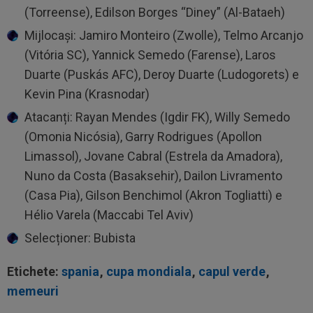
(Torreense), Edilson Borges “Diney” (Al-Bataeh)
Mijlocași: Jamiro Monteiro (Zwolle), Telmo Arcanjo
(Vitória SC), Yannick Semedo (Farense), Laros
Duarte (Puskás AFC), Deroy Duarte (Ludogorets) e
Kevin Pina (Krasnodar)
Atacanți: Rayan Mendes (Igdir FK), Willy Semedo
(Omonia Nicósia), Garry Rodrigues (Apollon
Limassol), Jovane Cabral (Estrela da Amadora),
Nuno da Costa (Basaksehir), Dailon Livramento
(Casa Pia), Gilson Benchimol (Akron Togliatti) e
Hélio Varela (Maccabi Tel Aviv)
Selecționer: Bubista
Etichete:
spania
,
cupa mondiala
,
capul verde
,
memeuri