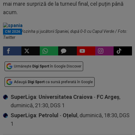
mai mare surpriză de la turneul final, cel puțin până
acum.
Meme cu Vozinha și jucătorii Spaniei, după 0-0 cu Capul Verde / Foto:
CM 2026
Twitter
Urmărește
Digi Sport
în Google Discover
Adaugă
Digi Sport
ca sursă preferată în Google
SuperLiga
:
Universitatea Craiova
-
FC Argeș
,
duminică, 21:30, DGS 1
SuperLiga
:
Petrolul
-
Oțelul
, duminică, 18:30, DGS
1