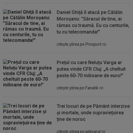
Daniel Ghiță îl atacă pe Cătălin
Moroșanu: ”Săracul de tine, ai
rămas cu traumă. Eu cu centurile,
tu cu telecomanda!”
citeşte ştirea pe Prosport.ro
Prețul cu care Neluțu Varga ar
putea vinde CFR Cluj: „A cheltuit
peste 60-70 milioane de euro!"
citeşte ştirea pe Fanatik.ro
Trei locuri de pe Pământ interzise
și mortale, unde supraviețuirea
ține de noroc
citeşte ştirea pe adevarul.ro