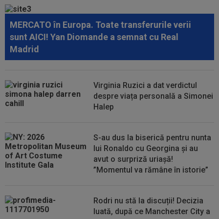
după ce sute de oameni au apărut la...
MERCATO în Europa. Toate transferurile verii
12:16
VIDEO
FC Porto - Alverca, LIVE VIDEO, 20:00,
sunt AICI! Yan Diomande a semnat cu Real
DGS 2. Benfica - Academico Viseu, 22:30...
Madrid
12:07
Universitatea Craiova - FC Argeș, LIVE VIDEO,
21:30, DGS 1. Un jucător a plecat...
Virginia Ruzici a dat verdictul
12:07
VIDEO
Chindia Târgoviște - Metaloglobus,
despre viața personală a Simonei
16:30, pe Digi Sport 1. Ultimul meci al...
Halep
11:57
EXCLUSIV
Dani Coman a intrat în direct și a
anunțat 3 transferuri la FC Argeș: ”De...
S-au dus la biserică pentru nunta
lui Ronaldo cu Georgina și au
avut o surpriză uriașă!
”Momentul va rămâne în istorie”
Rodri nu stă la discuții! Decizia
luată, după ce Manchester City a