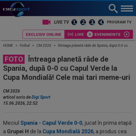
PROGRAM TV
EXCLUSIV ONLINE
LIVE
EVENIMENTE
HOME
Fotbal
CM 2026
Întreaga planetă râde de Spania, după 0-0 cu Capul Verde la Cupa Mondială! Cele mai tari meme-uri
FOTO
Întreaga planetă râde de
Spania, după 0-0 cu Capul Verde la
Cupa Mondială! Cele mai tari meme-uri
CM 2026
articol scris de
Digi Sport
15.06.2026, 22:52
Meciul
Spania - Capul Verde 0-0
, jucat în prima etapă
a
Grupei H
de la
Cupa Mondială 2026
, a produs cea