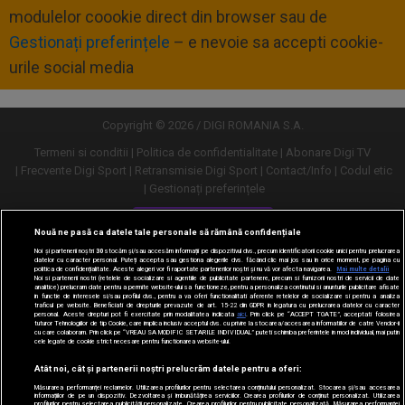
modulelor coookie direct din browser sau de
Gestionați preferințele
– e nevoie sa accepti cookie-
urile social media
Copyright © 2026 / DIGI ROMANIA S.A.
Termeni si conditii
Politica de confidentialitate
Abonare Digi TV
Frecvente Digi Sport
Retransmisie Digi Sport
Contact/Info
Codul etic
Gestionați preferințele
Versiune desktop
Nouă ne pasă ca datele tale personale să rămână confidențiale
Noi și partenerii noștri
30
stocăm și/sau accesăm informații pe dispozitivul dvs., precum identificatorii cookie unici pentru prelucrarea
datelor cu caracter personal. Puteți accepta sau gestiona alegerile dvs. făcând clic mai jos sau în orice moment, pe pagina cu
politica de confidențialitate. Aceste alegeri vor fi raportate partenerilor noștri și nu vă vor afecta navigarea.
Mai multe detalii
Noi si partenerii nostri (retelele de socializare si agentiile de publicitate partenere, precum si furnizorii nostri de servicii de date
analitice) prelucram date pentru a permite website-ului sa functioneze, pentru a personaliza continutul si anunturile publicitare afisate
in functie de interesele si/sau profilul dvs., pentru a va oferi functionalitati aferente retelelor de socializare si pentru a analiza
traficul pe website. Beneficiati de drepturile prevazute de art. 15-22 din GDPR in legatura cu prelucrarea datelor cu caracter
personal. Aceste drepturi pot fi exercitate prin modalitatea indicata
aici
. Prin click pe “ACCEPT TOATE”, acceptati folosirea
tuturor Tehnologiilor de tip Cookie, care implica inclusiv acceptul dvs. cu privire la stocarea/accesarea informatiilor de catre Vendor-ii
cu care colaboram. Prin click pe “VREAU SA MODIFIC SETARILE INDIVIDUAL” puteti schimba preferintele in mod individual, mai putin
cele legate de cookie strict necesare pentru functionarea website-ului.
Atât noi, cât și partenerii noștri prelucrăm datele pentru a oferi:
Măsurarea performanței reclamelor. Utilizarea profilurilor pentru selectarea conținutului personalizat. Stocarea și/sau accesarea
informațiilor de pe un dispozitiv. Dezvoltarea și îmbunătățirea serviciilor. Crearea profilurilor de conținut personalizat. Utilizarea
profilurilor pentru selectarea publicității personalizate. Crearea profilurilor pentru publicitate personalizată. Măsurarea performanței