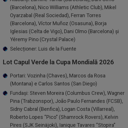
(Barcelona), Nico Williams (Athletic Club), Mikel
Oyarzabal (Real Sociedad), Ferran Torres
(Barcelona), Víctor Muñoz (Osasuna), Borja
Iglesias (Celta de Vigo), Dani Olmo (Barcelona) și
Yéremy Pino (Crystal Palace)
Selecționer: Luis de la Fuente
Lot Capul Verde la Cupa Mondială 2026
Portari: Vozinha (Chaves), Marcos da Rosa
(Montana) e Carlos Santos (San Diego)
Fundași: Steven Moreira (Columbus Crew), Wagner
Pina (Trabzonspor), João Paulo Fernandes (FCSB),
Sidny Cabral (Benfica), Logan Costa (Villarreal),
Roberto Lopes “Pico” (Shamrock Rovers), Kelvin
Pires (SJK Seinäjoki), Ianique Tavares “Stopira”