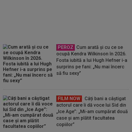
Andrei Rațiu, pus ”la zid” în
Spania după Ipswich - Rayo 3-0:
”Călcâiul lui Ahile”
PEROZ
Cum arată și cu ce se
ocupă Kendra Wilkinson în 2026.
Fosta iubită a lui Hugh Hefner i-a
surprins pe fani: „Nu mai încerc
să fiu sexy”
FILM NOW
Câți bani a câștigat
actorul care îi dă voce lui Sid din
„Ice Age”: „Mi-am cumpărat două
case și am plătit facultatea
copiilor”