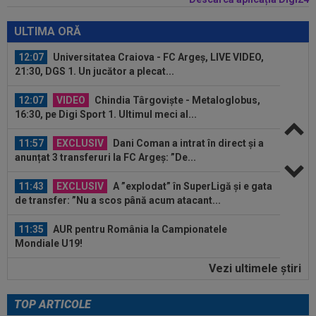
12:16
VIDEO
FC Porto - Alverca, LIVE VIDEO, 20:00,
DGS 2. Benfica - Academico Viseu, 22:30...
ULTIMA ORĂ
12:07
Universitatea Craiova - FC Argeș, LIVE VIDEO,
21:30, DGS 1. Un jucător a plecat...
12:07
VIDEO
Chindia Târgoviște - Metaloglobus,
16:30, pe Digi Sport 1. Ultimul meci al...
11:57
EXCLUSIV
Dani Coman a intrat în direct și a
anunțat 3 transferuri la FC Argeș: ”De...
11:43
EXCLUSIV
A ”explodat” în SuperLigă și e gata
de transfer: ”Nu a scos până acum atacant...
11:35
AUR pentru România la Campionatele
Mondiale U19!
Vezi ultimele ştiri
11:34
FOTO
Lionel Messi a ajuns în Argentina,
după moartea tatălui său
TOP ARTICOLE
12:20
FOTO
Cristiano Ronaldo nu s-a putut abține,