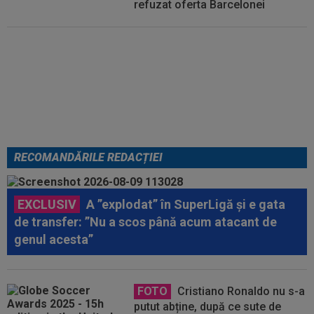
refuzat oferta Barcelonei
Cel mai bine plătit jucător din
SuperLigă a devenit liber! Gigi
Becali spunea: ”Pregătesc o
bombă! Bani mulți”
RECOMANDĂRILE REDACȚIEI
EXCLUSIV
A ”explodat” în SuperLigă și e gata
de transfer: ”Nu a scos până acum atacant de
genul acesta”
FOTO
Cristiano Ronaldo nu s-a
putut abține, după ce sute de