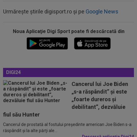
Urmărește știrile digisport.ro și pe
Google News
Noua Aplicaţie Digi Sport poate fi descărcată din
12:07
VIDEO
Chindia Târgoviște - Metaloglobus,
16:30, pe Digi Sport 1. Ultimul meci al...
11:57
EXCLUSIV
Dani Coman a intrat în direct și a
anunțat 3 transferuri la FC Argeș: ”De...
11:43
EXCLUSIV
A ”explodat” în SuperLigă și e gata
DIGI24
de transfer: ”Nu a scos până acum atacant...
Cancerul lui Joe Biden
11:35
AUR pentru România la Campionatele
„s-a răspândit” şi este
Mondiale U19!
„foarte dureros și
11:34
FOTO
Lionel Messi a ajuns în Argentina,
debilitant”, dezvăluie
după moartea tatălui său
fiul său Hunter
Cancerul de prostată al fostului preşedinte american Joe Biden s-a
12:20
FOTO
Cristiano Ronaldo nu s-a putut abține,
răspândit şi la alte părţi ale...
după ce sute de oameni au apărut la...
Descarcă aplicația Digi24