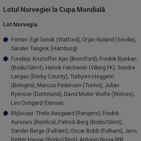
Lotul Norvegiei la Cupa Mondială
Lot Norvegia
Portari: Egil Selvik (Watford), Orjan Nyland (Sevilla),
Sander Tangvik (Hamburg)
Fundași: Kristoffer Ajer (Brentford), Fredrik Bjorkan
(Bodo/Glimt), Henrik Falchener (Viking FK), Sondre
Langas (Derby County), Torbjorn Heggem
(Bologna), Marcus Pedersen (Torino), Julian
Ryerson (Dortmund), David Moller Wolfe (Wolves),
Leo Ostigard (Genoa)
Mijlocași: Thelo Aasgaard (Rangers), Fredrik
Aursnes (Benfica), Patrick Berg (Bodo/Glimt),
Sander Berge (Fulham), Oscar Bobb (Fulham), Jens
Petter Hauge (Bodo/Glimt), Antonio Nusa (RB