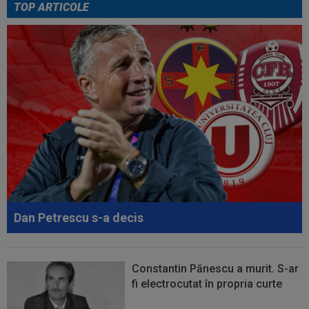
TOP ARTICOLE
17:24
OFICIAL
Yan Diomande a semnat cu Real
Madrid! Suma finală e uriașă
17:16
FIFA încă datorează cluburilor 215 milioane de
euro după Campionatul Mondial al...
17:15
Ioan Varga a făcut anunțul despre transferul lui
Billel Omrani la CFR Cluj
17:09
Dur! România a pierdut la scor în fața Franței,
la Campionatul Mondial. Singura...
17:07
MM Stoica, convins când a văzut ce ”nebunie”
a făcut fiica sa Teodora: ”Am fost...
Dan Petrescu s-a decis
Constantin Pănescu a murit. S-ar
fi electrocutat în propria curte