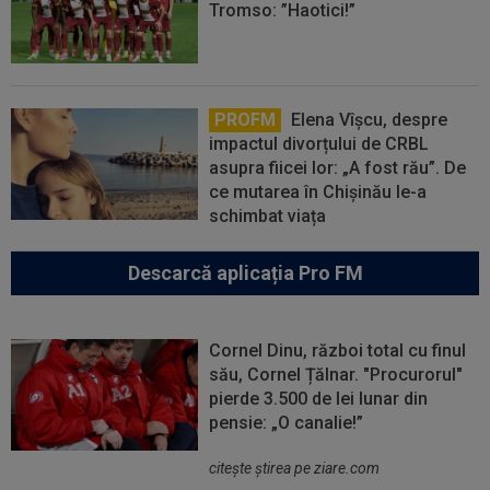
Tromso: ”Haotici!”
PROFM
Elena Vîșcu, despre
impactul divorțului de CRBL
asupra fiicei lor: „A fost rău”. De
ce mutarea în Chișinău le-a
schimbat viața
Descarcă aplicația Pro FM
Cornel Dinu, război total cu finul
său, Cornel Țălnar. "Procurorul"
pierde 3.500 de lei lunar din
pensie: „O canalie!”
citeşte ştirea pe ziare.com