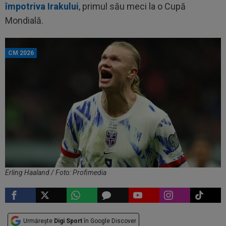
împotriva Irakului
, primul său meci la o Cupă
Mondială.
CM 2026
Erling Haaland / Foto: Profimedia
Urmărește
Digi Sport
în Google Discover