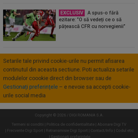
EXCLUSIV
A spus-o fără
ezitare: ”O să vedeți ce o să
pățească CFR cu norvegienii”
Setarile tale privind cookie-urile nu permit afisarea
continutul din aceasta sectiune. Poti actualiza setarile
modulelor coookie direct din browser sau de
Gestionați preferințele
– e nevoie sa accepti cookie-
urile social media
Copyright © 2026 / DIGI ROMANIA S.A.
Termeni si conditii
Politica de confidentialitate
Abonare Digi TV
Frecvente Digi Sport
Retransmisie Digi Sport
Contact/Info
Codul etic
Gestionați preferințele