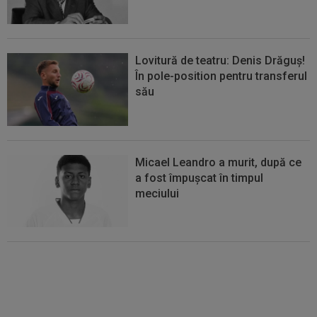
Lovitură de teatru: Denis Drăguș!
În pole-position pentru transferul
său
Micael Leandro a murit, după ce
a fost împușcat în timpul
meciului
Italienii au tras concluzia despre
Cristi Chivu, după AC Milan - Inter