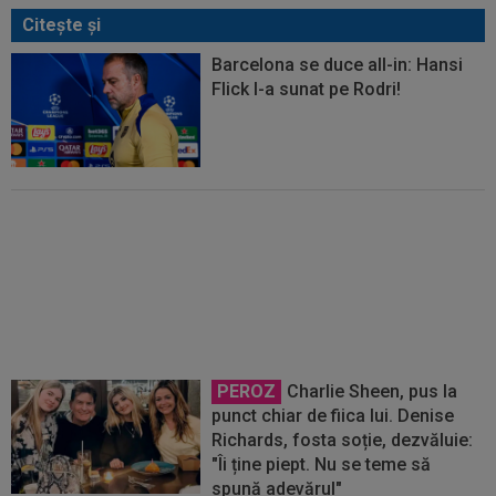
Citeşte şi
Barcelona se duce all-in: Hansi
Flick l-a sunat pe Rodri!
De nicăieri! Barcelona s-a întâlnit
cu Rodri pentru transferul
campionului mondial
PEROZ
Charlie Sheen, pus la
punct chiar de fiica lui. Denise
Richards, fosta soție, dezvăluie:
"Îi ține piept. Nu se teme să
spună adevărul"