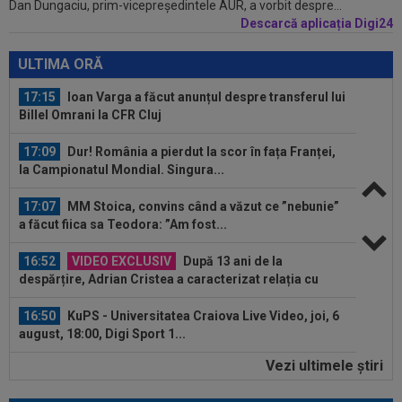
Dan Dungaciu, prim-vicepreședintele AUR, a vorbit despre...
Madrid! Suma finală e uriașă
Descarcă aplicația Digi24
17:16
FIFA încă datorează cluburilor 215 milioane de
euro după Campionatul Mondial al...
ULTIMA ORĂ
17:15
Ioan Varga a făcut anunțul despre transferul lui
Billel Omrani la CFR Cluj
17:09
Dur! România a pierdut la scor în fața Franței,
la Campionatul Mondial. Singura...
17:07
MM Stoica, convins când a văzut ce ”nebunie”
a făcut fiica sa Teodora: ”Am fost...
16:52
VIDEO EXCLUSIV
După 13 ani de la
despărțire, Adrian Cristea a caracterizat relația cu
Bianca...
16:50
KuPS - Universitatea Craiova Live Video, joi, 6
august, 18:00, Digi Sport 1...
Vezi ultimele ştiri
16:48
EXCLUSIV
Fotbalistul de 5.000.000€ care l-a
dezamăgit pe Victor Pițurcă: ”Nu știu ce s-a...