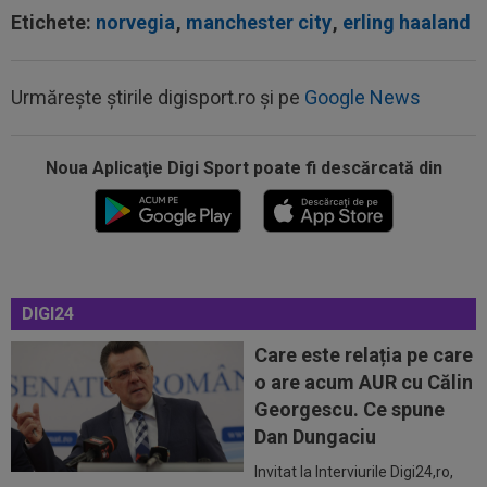
Etichete:
norvegia
,
manchester city
,
erling haaland
Urmărește știrile digisport.ro și pe
Google News
17:09
Dur! România a pierdut la scor în fața Franței,
la Campionatul Mondial. Singura...
Noua Aplicaţie Digi Sport poate fi descărcată din
17:07
MM Stoica, convins când a văzut ce ”nebunie”
a făcut fiica sa Teodora: ”Am fost...
16:52
VIDEO EXCLUSIV
După 13 ani de la
despărțire, Adrian Cristea a caracterizat relația cu
DIGI24
Bianca...
16:50
KuPS - Universitatea Craiova Live Video, joi, 6
Care este relația pe care
august, 18:00, Digi Sport 1...
o are acum AUR cu Călin
16:48
EXCLUSIV
Fotbalistul de 5.000.000€ care l-a
Georgescu. Ce spune
dezamăgit pe Victor Pițurcă: ”Nu știu ce s-a...
Dan Dungaciu
17:24
OFICIAL
Yan Diomande a semnat cu Real
Invitat la Interviurile Digi24,ro,