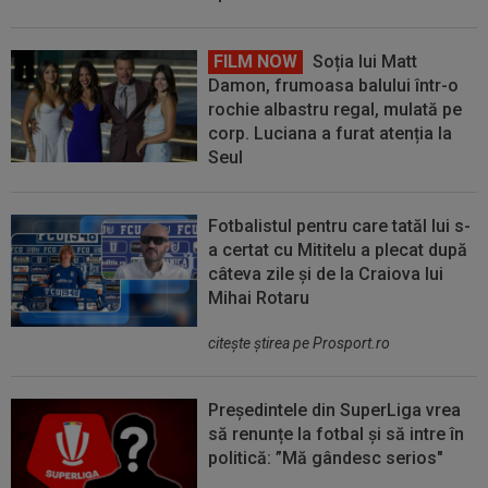
FILM NOW
Soția lui Matt
Damon, frumoasa balului într-o
rochie albastru regal, mulată pe
corp. Luciana a furat atenția la
Seul
Fotbalistul pentru care tatăl lui s-
a certat cu Mititelu a plecat după
câteva zile și de la Craiova lui
Mihai Rotaru
citeşte ştirea pe Prosport.ro
Președintele din SuperLiga vrea
să renunțe la fotbal și să intre în
politică: ”Mă gândesc serios"