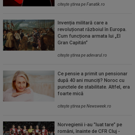
citeşte ştirea pe Fanatik.ro
Invenția militară care a
revoluționat războiul în Europa.
Cum funcționa armata lui „El
Gran Capitán”
citeşte ştirea pe adevarul.ro
Ce pensie a primit un pensionar
după 40 ani munciți? Noroc cu
punctele de stabilitate. Altfel, era
foarte mică
citeşte ştirea pe Newsweek.ro
Norvegienii i-au ”luat tare” pe
români, înainte de CFR Cluj -