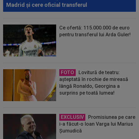
Madrid și cere oficial transferul
Ce ofertă: 115.000.000 de euro
pentru transferul lui Arda Guler!
FOTO
Lovitură de teatru:
așteptată în rochie de mireasă
lângă Ronaldo, Georgina a
surprins pe toată lumea!
EXCLUSIV
Promisiunea pe care
i-a făcut-o Ioan Varga lui Marius
Șumudică