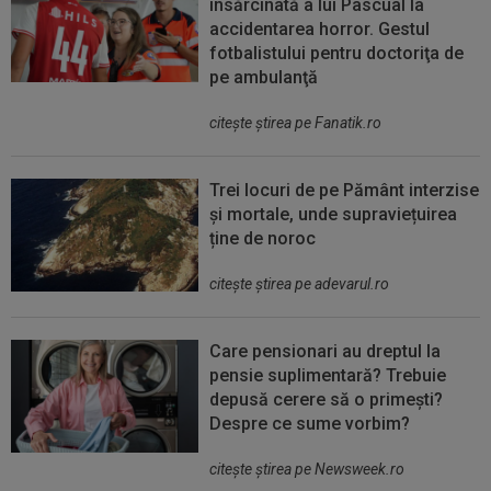
însărcinată a lui Pascual la
accidentarea horror. Gestul
fotbalistului pentru doctoriţa de
pe ambulanţă
citeşte ştirea pe Fanatik.ro
Trei locuri de pe Pământ interzise
și mortale, unde supraviețuirea
ține de noroc
citeşte ştirea pe adevarul.ro
Care pensionari au dreptul la
pensie suplimentară? Trebuie
depusă cerere să o primești?
Despre ce sume vorbim?
citeşte ştirea pe Newsweek.ro