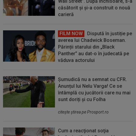
Wall Street”. După închisoare, s-a
căsătorit și și-a construit o nouă
carieră
FILM NOW
Dispută în justiție pe
averea lui Chadwick Boseman.
Părinții starului din „Black
Panther” au dat-o în judecată pe
văduva actorului
Șumudică nu a semnat cu CFR.
Anunțul lui Nelu Varga! Ce se
întâmplă cu jucătorii care nu mai
sunt doriți și cu Folha
citeşte ştirea pe Prosport.ro
Cum a reacţionat soţia