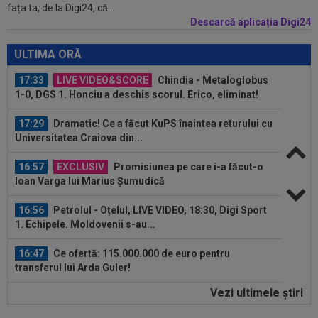
fața ta, de la Digi24, că...
la Madrid și cere oficial...
Descarcă aplicația Digi24
17:34
FOTO
Lovitură de teatru: așteptată în rochie
de mireasă lângă Ronaldo, Georgina a...
ULTIMA ORĂ
17:33
LIVE VIDEO&SCORE
Chindia - Metaloglobus
1-0, DGS 1. Honciu a deschis scorul. Erico, eliminat!
17:29
Dramatic! Ce a făcut KuPS înaintea returului cu
Universitatea Craiova din...
16:57
EXCLUSIV
Promisiunea pe care i-a făcut-o
Ioan Varga lui Marius Șumudică
16:56
Petrolul - Oțelul, LIVE VIDEO, 18:30, Digi Sport
1. Echipele. Moldovenii s-au...
16:47
Ce ofertă: 115.000.000 de euro pentru
transferul lui Arda Guler!
Vezi ultimele ştiri
16:46
Surpriză uriașă: Kylian Mbappe semnează!
”Acordul se încheie acum! O schimbare...