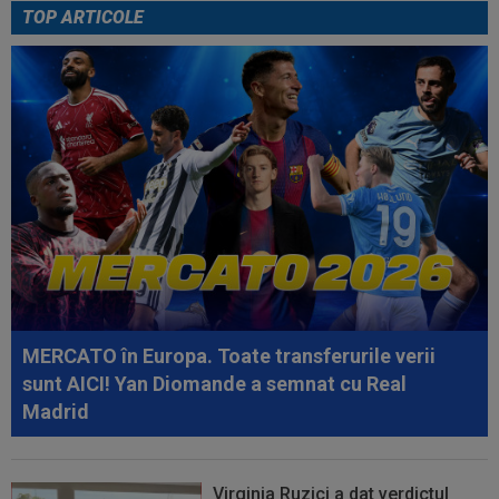
TOP ARTICOLE
17:40
Răsturnare de situație! Julian Alvarez se duce
la Madrid și cere oficial...
17:34
FOTO
Lovitură de teatru: așteptată în rochie
de mireasă lângă Ronaldo, Georgina a...
17:33
LIVE VIDEO&SCORE
Chindia - Metaloglobus
1-0, DGS 1. Honciu a deschis scorul. Erico, eliminat!
17:29
Dramatic! Ce a făcut KuPS înaintea returului cu
Universitatea Craiova din...
16:57
EXCLUSIV
Promisiunea pe care i-a făcut-o
Ioan Varga lui Marius Șumudică
MERCATO în Europa. Toate transferurile verii
sunt AICI! Yan Diomande a semnat cu Real
Madrid
Virginia Ruzici a dat verdictul