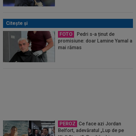
Citeşte şi
FOTO
Pedri s-a ținut de
promisiune: doar Lamine Yamal a
mai rămas
”Au vrut să-l omoare pe Messi”.
Starul argentinian, vizat de un
atentat cu bombă: ”În mod
special”
PEROZ
Ce face azi Jordan
Belfort, adevăratul „Lup de pe