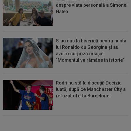
despre viața personală a Simonei
Halep
S-au dus la biserică pentru nunta
lui Ronaldo cu Georgina și au
avut o surpriză uriașă!
”Momentul va rămâne în istorie”
Rodri nu stă la discuții! Decizia
luată, după ce Manchester City a
refuzat oferta Barcelonei
Cel mai bine plătit jucător din