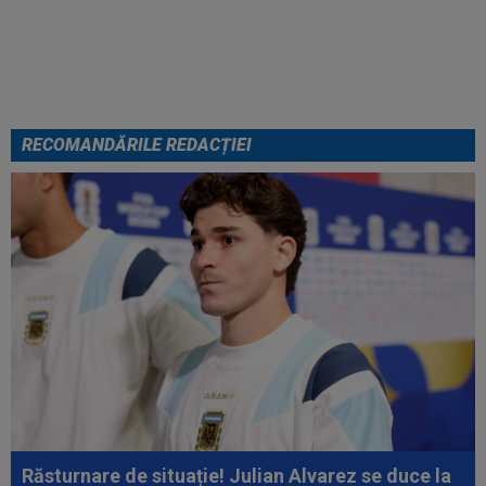
SuperLigă a devenit liber! Gigi
Becali spunea: ”Pregătesc o
bombă! Bani mulți”
RECOMANDĂRILE REDACȚIEI
Răsturnare de situație! Julian Alvarez se duce la