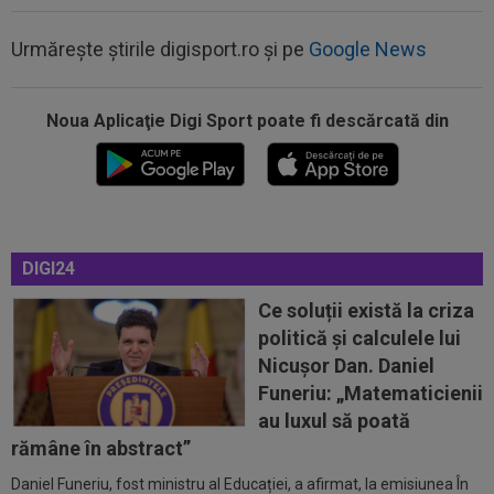
Urmărește știrile digisport.ro și pe
Google News
Noua Aplicaţie Digi Sport poate fi descărcată din
17:29
Dramatic! Ce a făcut KuPS înaintea returului cu
Universitatea Craiova din...
16:57
EXCLUSIV
Promisiunea pe care i-a făcut-o
Ioan Varga lui Marius Șumudică
DIGI24
16:56
Petrolul - Oțelul, LIVE VIDEO, 18:30, Digi Sport
1. Echipele. Moldovenii s-au...
Ce soluții există la criza
politică și calculele lui
16:47
Ce ofertă: 115.000.000 de euro pentru
Nicușor Dan. Daniel
transferul lui Arda Guler!
Funeriu: „Matematicienii
16:46
Surpriză uriașă: Kylian Mbappe semnează!
au luxul să poată
”Acordul se încheie acum! O schimbare...
rămâne în abstract”
Daniel Funeriu, fost ministru al Educației, a afirmat, la emisiunea În
17:40
Răsturnare de situație! Julian Alvarez se duce